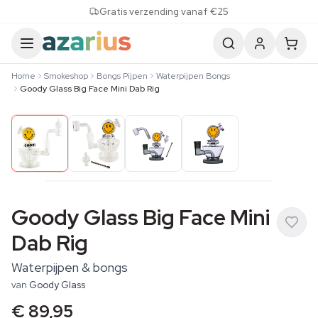
Skip to content
Gratis verzending vanaf €25
Home
Smokeshop
Bongs Pijpen
Waterpijpen Bongs
Goody Glass Big Face Mini Dab Rig
Goody Glass Big Face Mini
Dab Rig
Waterpijpen & bongs
van
Goody Glass
€ 89,95