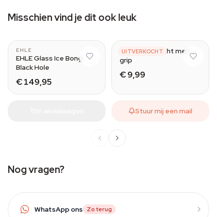
Misschien vind je dit ook leuk
Acryl bong recht met
EHLE
UITVERKOCHT
EHLE Glass Ice Bong
grip
Black Hole
€ 9,99
€ 149,95
In winkelwagen
Stuur mij een mail
Nog vragen?
WhatsApp ons
Zo terug