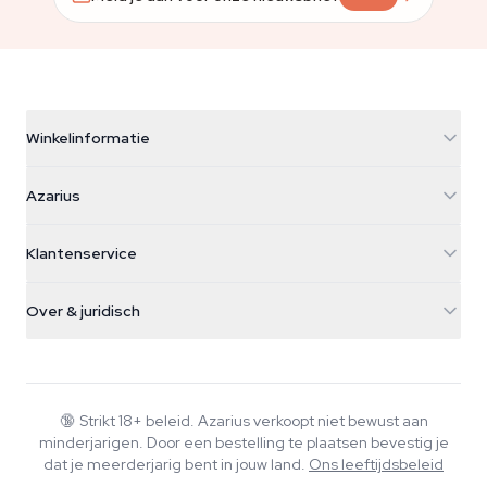
Winkelinformatie
Azarius
Azarius
Galvaniweg 11
5482 TN Schijndel
Cannabiszaden
Klantenservice
Nederland
Paddo's
Verzendinfo
support@azarius.com
Smokeshop
Over & juridisch
+31(0)204897914
Retourbeleid
Smartshop
Over Azarius
Kwaliteitsgarantie
Herbshop
Wiki
Contact
Growshop
Blog
🔞
Strikt 18+ beleid. Azarius verkoopt niet bewust aan
Veelgestelde vragen
minderjarigen. Door een bestelling te plaatsen bevestig je
Schrijvers
Privacybeleid
dat je meerderjarig bent in jouw land.
Ons leeftijdsbeleid
Redactionele normen