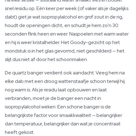
snel residu op. Eén keer per week (of vaker als je dagelijks
dabt) giet je wat isopropylalcohol en grof zout in de rig,
houdt de openingen dicht, en schudt je hem zo'n 30
seconden flink heen en weer. Naspoelen met warm water
en hij is weer kristalhelder. Het Goody-gezicht op het
mondstuk is in het glas gevormd, niet geschilderd — het
slijt dus niet af door het schoonmaken.
De quartz banger verdient ook aandacht. Veeg hem na
elke dab met een droog wattenstaafje schoon terwijl hij
nog warm is. Als je residu laat opbouwen en laat
verbranden, moet je de banger een nacht in
isopropylalcohol weken. Een schone banger is de
belangrijkste factor voor smaakkwaliteit — belangrijker
dan temperatuur, belangrijker dan wat je concentraat
heeft gekost.