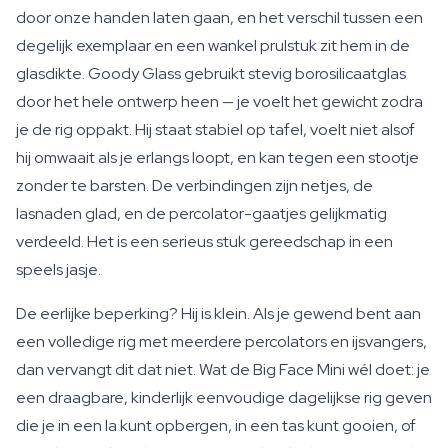
door onze handen laten gaan, en het verschil tussen een
degelijk exemplaar en een wankel prulstuk zit hem in de
glasdikte. Goody Glass gebruikt stevig borosilicaatglas
door het hele ontwerp heen — je voelt het gewicht zodra
je de rig oppakt. Hij staat stabiel op tafel, voelt niet alsof
hij omwaait als je erlangs loopt, en kan tegen een stootje
zonder te barsten. De verbindingen zijn netjes, de
lasnaden glad, en de percolator-gaatjes gelijkmatig
verdeeld. Het is een serieus stuk gereedschap in een
speels jasje.
De eerlijke beperking? Hij is klein. Als je gewend bent aan
een volledige rig met meerdere percolators en ijsvangers,
dan vervangt dit dat niet. Wat de Big Face Mini wél doet: je
een draagbare, kinderlijk eenvoudige dagelijkse rig geven
die je in een la kunt opbergen, in een tas kunt gooien, of