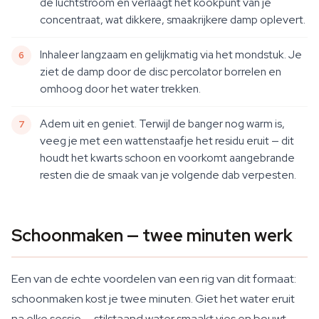
de luchtstroom en verlaagt het kookpunt van je
concentraat, wat dikkere, smaakrijkere damp oplevert.
Inhaleer langzaam en gelijkmatig via het mondstuk. Je
ziet de damp door de disc percolator borrelen en
omhoog door het water trekken.
Adem uit en geniet. Terwijl de banger nog warm is,
veeg je met een wattenstaafje het residu eruit — dit
houdt het kwarts schoon en voorkomt aangebrande
resten die de smaak van je volgende dab verpesten.
Schoonmaken — twee minuten werk
Een van de echte voordelen van een rig van dit formaat:
schoonmaken kost je twee minuten. Giet het water eruit
na elke sessie — stilstaand water smaakt vies en bouwt