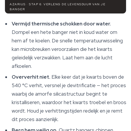
AZARIUS · STAP 6: VERLENG DE LEVENSDUUR VAN JE
BANGER
Vermijd thermische schokken door water.
Dompel een hete banger niet in koud water om
hem af te koelen. De snelle temperatuurwisseling
kan microbreuken veroorzaken die het kwarts
geleidelijk verzwakken. Laat hem aan de lucht
afkoelen.
Oververhit niet.
Elke keer dat je kwarts boven de
540 °C verhit, versnel je devitrificatie — het proces
waarbij de amorfe silicastructuur begint te
kristalliseren, waardoor het kwarts troebel en broos
wordt. Houd je verhittingstijden redelijk en je remt
dit proces aanzienlijk.
Berg hem veilig op.
Quartz bangers chippen