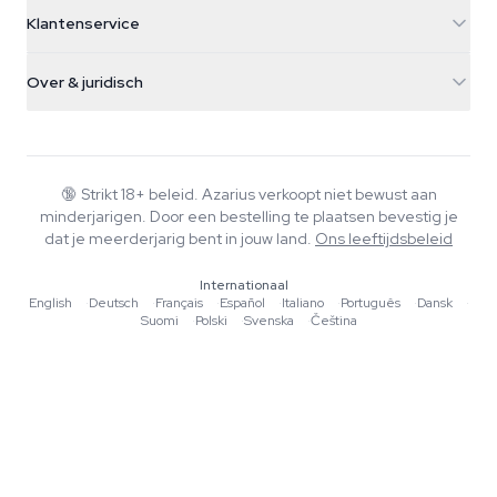
5482 TN Schijndel
Cannabiszaden
Klantenservice
Nederland
Paddo's
Verzendinfo
support@azarius.com
Smokeshop
Over & juridisch
+31(0)204897914
Retourbeleid
Smartshop
Over Azarius
Kwaliteitsgarantie
Herbshop
Wiki
Contact
Growshop
Blog
🔞
Strikt 18+ beleid. Azarius verkoopt niet bewust aan
Veelgestelde vragen
minderjarigen. Door een bestelling te plaatsen bevestig je
Muziek
Privacybeleid
dat je meerderjarig bent in jouw land.
Ons leeftijdsbeleid
Schrijvers
Internationaal
Redactionele normen
English
·
Deutsch
·
Français
·
Español
·
Italiano
·
Português
·
Dansk
·
Suomi
·
Polski
·
Svenska
·
Čeština
Tools & Calculators
Acties
Sitemap