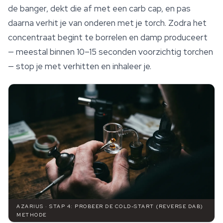
de banger, dekt die af met een carb cap, en pas
daarna
verhit je van onderen met je torch. Zodra het
concentraat begint te borrelen en damp produceert
— meestal binnen 10–15 seconden voorzichtig torchen
— stop je met verhitten en inhaleer je.
AZARIUS · STAP 4: PROBEER DE COLD-START (REVERSE DAB)
METHODE