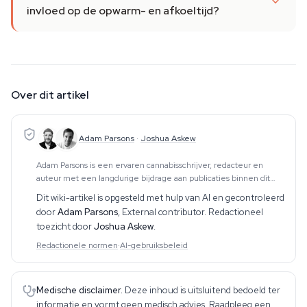
invloed op de opwarm- en afkoeltijd?
Over dit artikel
Adam Parsons
·
Joshua Askew
Adam Parsons is een ervaren cannabisschrijver, redacteur en
auteur met een langdurige bijdrage aan publicaties binnen dit
vakgebied. Zijn werk omvat CBD, psychedelica, etnobotanica en
Dit wiki-artikel is opgesteld met hulp van AI en gecontroleerd
aanverwante onderwerpen. Hij produce
door
Adam Parsons
,
External contributor
. Redactioneel
toezicht door
Joshua Askew
.
Redactionele normen
·
AI-gebruiksbeleid
Medische disclaimer.
Deze inhoud is uitsluitend bedoeld ter
informatie en vormt geen medisch advies. Raadpleeg een