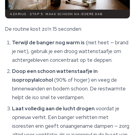
AZARIUS · STAP 5: MAAK SCHOON NA IEDERE DAB
De routine kost zo'n 15 seconden:
Terwijl de banger nog warm is
(niet heet — brand
je niet), gebruik je een droog wattenstaafje om
achtergebleven concentraat op te deppen.
Doop een schoon wattenstaafje in
isopropylalcohol
(90% of hoger) en veeg de
binnenwanden en bodem schoon. De restwarmte
helpt de iso snel te verdampen.
Laat volledig aan de lucht drogen
voordat je
opnieuw verhit. Een banger verhitten met
isoresten erin geeft onaangename dampen — zorg
altijd voor ventilatie als je isopropyl in de buurt van