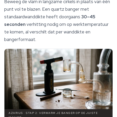
Beweeg de vlam in langzame cirkels in plaats van één
punt vol te blazen. Een quartz banger met
standaardwanddikte heeft doorgaans
30–45
seconden
verhitting nodig om op werktemperatuur
te komen, al verschilt dat per wanddikte en
bangerformaat.
AZARIUS · STAP 2: VERWARM JE BANGER OP DE JUISTE