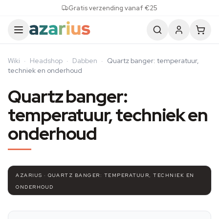
Skip to content
Gratis verzending vanaf €25
Wiki
·
Headshop
·
Dabben
·
Quartz banger: temperatuur,
techniek en onderhoud
Quartz banger:
temperatuur, techniek en
onderhoud
AZARIUS · QUARTZ BANGER: TEMPERATUUR, TECHNIEK EN
ONDERHOUD