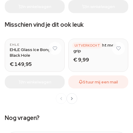
In winkelwagen
In winkelwagen
Misschien vind je dit ook leuk
Acryl bong recht met
EHLE
UITVERKOCHT
EHLE Glass Ice Bong
grip
Black Hole
€ 9,99
€ 149,95
In winkelwagen
Stuur mij een mail
Nog vragen?