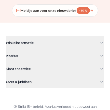
Meld je aan voor onze nieuwsbrief
-10%
Winkelinformatie
Azarius
Azarius
Galvaniweg 11
5482 TN Schijndel
Cannabiszaden
Klantenservice
Nederland
Paddo's
Verzendinfo
support@azarius.com
Smokeshop
Over & juridisch
+31(0)204897914
Retourbeleid
Smartshop
Over Azarius
Kwaliteitsgarantie
Herbshop
Wiki
Contact
Growshop
Blog
🔞
Strikt 18+ beleid. Azarius verkoopt niet bewust aan
Veelgestelde vragen