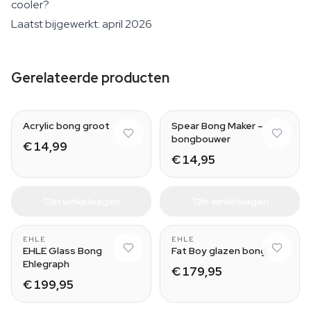
cooler?
Laatst bijgewerkt: april 2026
Gerelateerde producten
Acrylic bong groot
Spear Bong Maker –
bongbouwer
€ 14,99
€ 14,95
In winkelwagen
In winkelwagen
EHLE
EHLE
EHLE Glass Bong
Fat Boy glazen bong
Ehlegraph
€ 179,95
€ 199,95