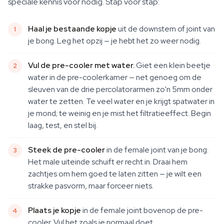
speciale kennis voor nodig. Stap voor stap:
Haal je bestaande kopje
uit de downstem of joint van
je bong. Leg het opzij — je hebt het zo weer nodig.
Vul de pre-cooler met water.
Giet een klein beetje
water in de pre-coolerkamer — net genoeg om de
sleuven van de drie percolatorarmen zo'n 5mm onder
water te zetten. Te veel water en je krijgt spatwater in
je mond; te weinig en je mist het filtratieeffect. Begin
laag, test, en stel bij.
Steek de pre-cooler
in de female joint van je bong.
Het male uiteinde schuift er recht in. Draai hem
zachtjes om hem goed te laten zitten — je wilt een
strakke pasvorm, maar forceer niets.
Plaats je kopje
in de female joint bovenop de pre-
cooler. Vul het zoals je normaal doet.