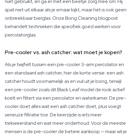
niet gebruikt, en ga er met een beetje zorg mee om. Hij
spat niet uit elkaar als je ernaar kijkt, maar het is ook geen
onbreekbaar bierglas. Onze Bong Cleaning blogpost
behandelt technieken die specifiek goed werken voor
percolatorglas.
Pre-cooler vs. ash catcher: wat moet je kopen?
Als je twijfelt tussen een pre-cooler 3-arm percolator en
een standaard ash catcher, hier de korte versie: een ash
catcher houdt voornamelijk as en vuil uit je bong, terwijl
een pre-cooler zoals dit Black Leaf model de rook actief
koelt en filtert via een percolator en waterkamer. De pre-
cooler doet alles wat een ash catcher doet, plus voegt
serieuze filtratie toe. De keerzijde is iets meer
trekweerstand en wat meer onderhoud. Voor de meeste
mensen is de pre-cooler de betere aankoop — maar wil je