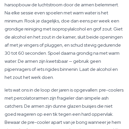
harsopbouw de luchtstroom door de armen belemmert.
Na elke sessie even spoelen met warm water is het
minimum. Rook je dagelijks, doe dan eens per week een
grondige reiniging met isopropylalcohol en grof zout. Giet
de alcohol en het zout in de kamer, sluit beide openingen
af met je vingers of pluggen, en schud stevig gedurende
30 tot 60 seconden. Spoel daarna grondig na met warm
water. De armen zijn kwetsbaar — gebruik geen
pijpenragers of iets rigides binnenin. Laat de alcohol en
het zout het werk doen.
Iets wat ons in de loop der jaren is opgevallen: pre-coolers
met percolatorarmen zijn fragieler dan simpele ash
catchers. De armen zijn dunne glazen buisjes die niet
goed reageren op een tik tegen een hard oppervlak.
Bewaar de pre-cooler apart van je bong wanneer je hem