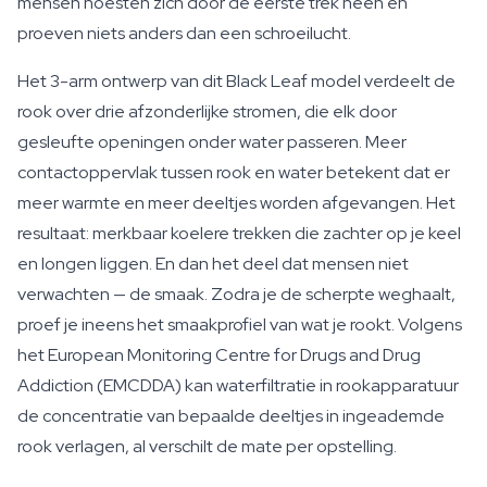
mensen hoesten zich door de eerste trek heen en
proeven niets anders dan een schroeilucht.
Het 3-arm ontwerp van dit Black Leaf model verdeelt de
rook over drie afzonderlijke stromen, die elk door
gesleufte openingen onder water passeren. Meer
contactoppervlak tussen rook en water betekent dat er
meer warmte en meer deeltjes worden afgevangen. Het
resultaat: merkbaar koelere trekken die zachter op je keel
en longen liggen. En dan het deel dat mensen niet
verwachten — de smaak. Zodra je de scherpte weghaalt,
proef je ineens het smaakprofiel van wat je rookt. Volgens
het European Monitoring Centre for Drugs and Drug
Addiction (EMCDDA) kan waterfiltratie in rookapparatuur
de concentratie van bepaalde deeltjes in ingeademde
rook verlagen, al verschilt de mate per opstelling.