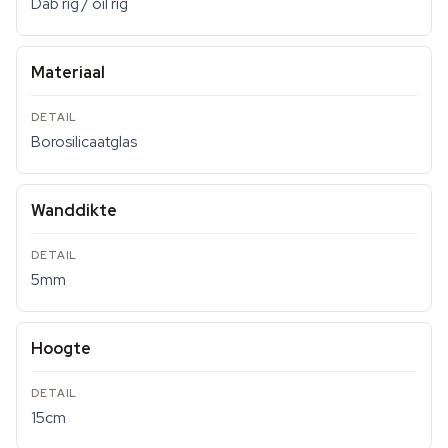
Dab rig / oil rig
Materiaal
Borosilicaatglas
Wanddikte
5mm
Hoogte
15cm