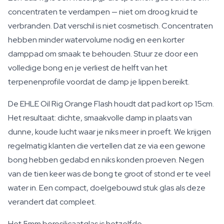
concentraten te verdampen — niet om droog kruid te
verbranden. Dat verschil is niet cosmetisch. Concentraten
hebben minder watervolume nodig en een korter
damppad om smaak te behouden. Stuur ze door een
volledige bong en je verliest de helft van het
terpenenprofile voordat de damp je lippen bereikt.
De EHLE Oil Rig Orange Flash houdt dat pad kort op 15cm.
Het resultaat: dichte, smaakvolle damp in plaats van
dunne, koude lucht waar je niks meer in proeft. We krijgen
regelmatig klanten die vertellen dat ze via een gewone
bong hebben gedabd en niks konden proeven. Negen
van de tien keer was de bong te groot of stond er te veel
water in. Een compact, doelgebouwd stuk glas als deze
verandert dat compleet.
Het 5mm borosilicaatglas is hetzelfde