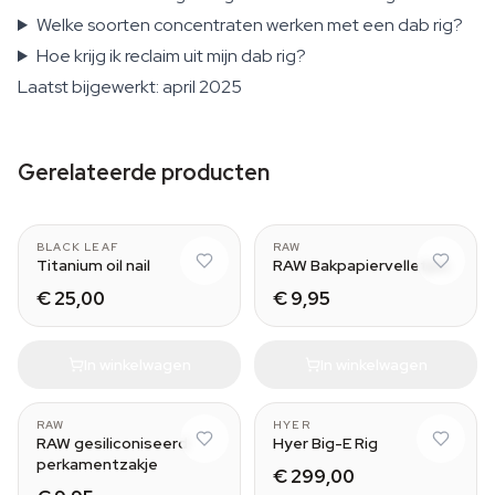
Welke soorten concentraten werken met een dab rig?
Hoe krijg ik reclaim uit mijn dab rig?
Laatst bijgewerkt: april 2025
Gerelateerde producten
18.8 mm
BLACK LEAF
RAW
Titanium oil nail
RAW Bakpapiervelletjes
€ 25,00
€ 9,95
In winkelwagen
In winkelwagen
RAW
HYER
RAW gesiliconiseerd
Hyer Big-E Rig
perkamentzakje
€ 299,00