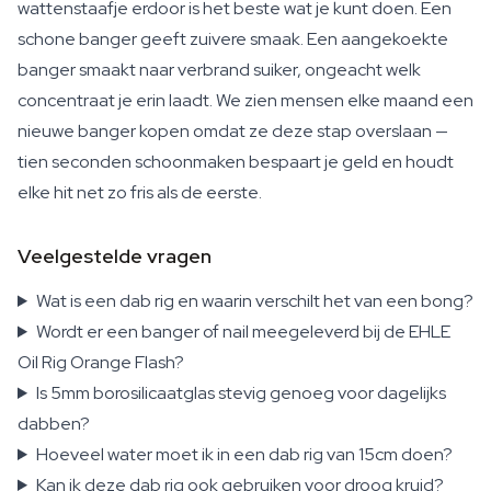
wattenstaafje erdoor is het beste wat je kunt doen. Een
schone banger geeft zuivere smaak. Een aangekoekte
banger smaakt naar verbrand suiker, ongeacht welk
concentraat je erin laadt. We zien mensen elke maand een
nieuwe banger kopen omdat ze deze stap overslaan —
tien seconden schoonmaken bespaart je geld en houdt
elke hit net zo fris als de eerste.
Veelgestelde vragen
Wat is een dab rig en waarin verschilt het van een bong?
Wordt er een banger of nail meegeleverd bij de EHLE
Oil Rig Orange Flash?
Is 5mm borosilicaatglas stevig genoeg voor dagelijks
dabben?
Hoeveel water moet ik in een dab rig van 15cm doen?
Kan ik deze dab rig ook gebruiken voor droog kruid?