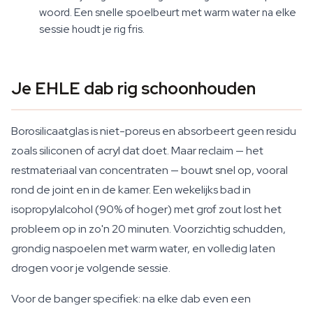
woord. Een snelle spoelbeurt met warm water na elke
sessie houdt je rig fris.
Je EHLE dab rig schoonhouden
Borosilicaatglas is niet-poreus en absorbeert geen residu
zoals siliconen of acryl dat doet. Maar reclaim — het
restmateriaal van concentraten — bouwt snel op, vooral
rond de joint en in de kamer. Een wekelijks bad in
isopropylalcohol (90% of hoger) met grof zout lost het
probleem op in zo'n 20 minuten. Voorzichtig schudden,
grondig naspoelen met warm water, en volledig laten
drogen voor je volgende sessie.
Voor de banger specifiek: na elke dab even een