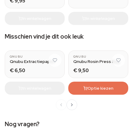
€ 9,95
In winkelwagen
In winkelwagen
Misschien vind je dit ook leuk
QNUBU
QNUBU
Qnubu Extractiepapier
Qnubu Rosin Press Bag
€ 6,50
€ 9,50
In winkelwagen
Optie kiezen
Nog vragen?