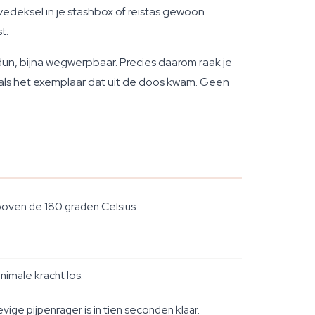
vedeksel in je stashbox of reistas gewoon
t.
, dun, bijna wegwerpbaar. Precies daarom raak je
af als het exemplaar dat uit de doos kwam. Geen
 boven de 180 graden Celsius.
imale kracht los.
ge pijpenrager is in tien seconden klaar.