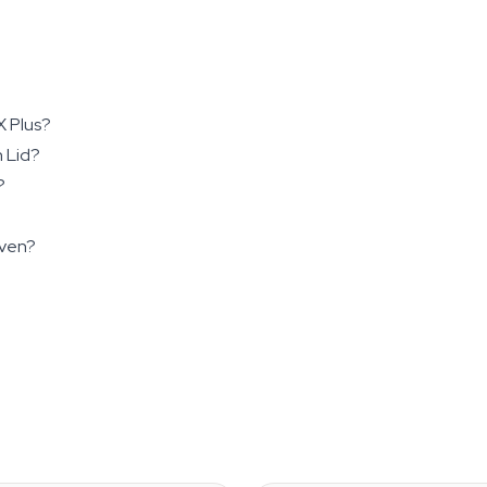
.
X Plus?
n Lid?
?
oven?
Normal - Small
With