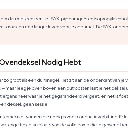
 neem dan meteen een set PAX-pijpenragers en isopropylalcoh
re smaak en een langer leven voor je apparaat. De PAX-onder
 Ovendeksel Nodig Hebt
r zo groot als een duimnagel. Het zit aan de onderkant van je
 maar leeg je oven boven een putrooster, laat je het deksel uit 
 ergens neer waar je het gegarandeerd vergeet, en het is foetsi
geen deksel, geen sessie.
amer niet vormen die nodig is voor conductieverhitting. Er lekt
waterige trekjes in plaats van de volle damp die je gewend bent.