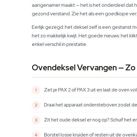
aangenamer maakt — het is het onderdeel dat het
gezond verstand. Zie het als een goedkope verz
Eerlijk gezegd: het deksel zelf is een gestanst m
het zo makkelijk kwijt. Het goede nieuws: het kl
enkel verschil in prestatie.
Ovendeksel Vervangen — Zo
Zet je PAX 2 of PAX 3 uit en laat de oven v
Draai het apparaat ondersteboven zodat de 
Zit het oude deksel er nog op? Schuif het e
Borstel losse kruiden of resten uit de oven