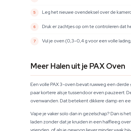
Leg het nieuwe ovendeksel over de kameropen
Druk er zachtjes op om te controleren dat he
Vul je oven (0,3–0,4 g voor een volle lading, 
Meer Halen uit je PAX Oven
Een volle PAX 3-oven bevat ruwweg een derde gr
paar kortere als je tussendoor even pauzeert. D
ovenwanden. Dat betekent dikkere damp en een 
Vape je vaker solo dan in gezelschap? Dan is het
laden zonder dat je kruiden in een halfleeg ove
vrienden, of als je gewoon liever minder vaak bijv