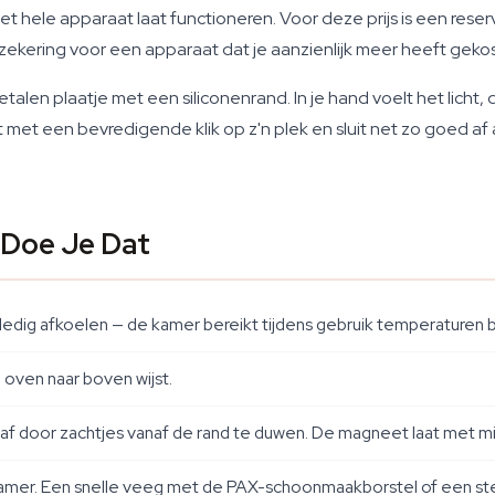
 hele apparaat laat functioneren. Voor deze prijs is een reser
ekering voor een apparaat dat je aanzienlijk meer heeft gekos
etalen plaatje met een siliconenrand. In je hand voelt het licht
ikt met een bevredigende klik op z'n plek en sluit net zo goed 
 Doe Je Dat
olledig afkoelen — de kamer bereikt tijdens gebruik temperaturen
oven naar boven wijst.
raf door zachtjes vanaf de rand te duwen. De magneet laat met min
kamer. Een snelle veeg met de PAX-schoonmaakborstel of een stevi