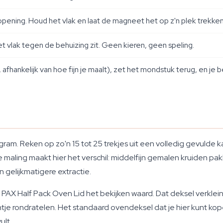
ing. Houd het vlak en laat de magneet het op z'n plek trekken —
t vlak tegen de behuizing zit. Geen kieren, geen speling.
afhankelijk van hoe fijn je maalt), zet het mondstuk terug, en je be
am. Reken op zo'n 15 tot 25 trekjes uit een volledig gevulde 
e maling maakt hier het verschil: middelfijn gemalen kruiden p
gelijkmatigere extractie.
 PAX Half Pack Oven Lid het bekijken waard. Dat deksel verklei
ntje rondratelen. Het standaard ovendeksel dat je hier kunt kop
ult.