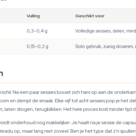
Vulling
Geschikt voor
0,3–0,4 g
Volledige sessies, delen, mind
0,15–0,2 g
Solo gebruik, zuinig doseren,
n
il. Na een paar sessies bouwt zich hars op aan de onderkant v
room en dempt de smaak. Elke vijf tot acht sessies pop je het d
, laten drogen, terugklikken. Het hele proces kost minder tijd 
rdt onderhoud nog makkelijker. Je haalt na je sessie de capsule
 residu op, maar lang niet zoveel. Ben je het type dat z'n spu