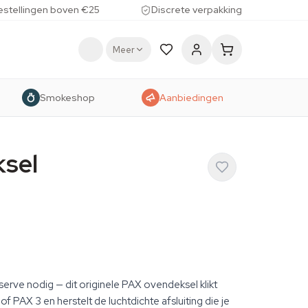
estellingen boven €25
Discrete verpakking
Meer
Smokeshop
Aanbiedingen
ksel
serve nodig — dit originele PAX ovendeksel klikt
f PAX 3 en herstelt de luchtdichte afsluiting die je