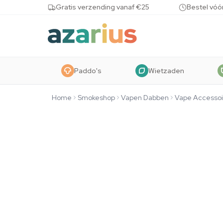
Skip to content
Gratis verzending vanaf €25
Bestel vóó
Paddo's
Wietzaden
Home
Smokeshop
Vapen Dabben
Vape Accessoi