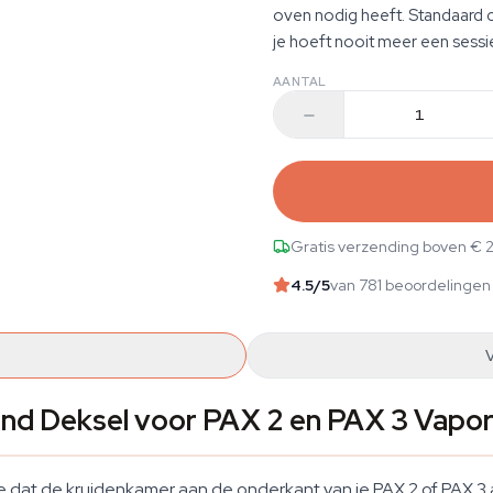
oven nodig heeft. Standaard c
je hoeft nooit meer een sessie
AANTAL
Gratis verzending boven € 
4.5
/5
van 781 beoordelingen
d Deksel voor PAX 2 en PAX 3 Vapor
 dat de kruidenkamer aan de onderkant van je PAX 2 of PAX 3 af