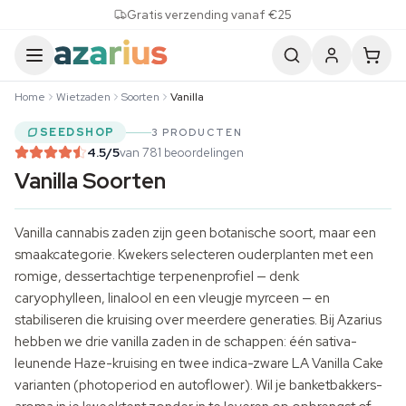
Skip to content
Gratis verzending vanaf €25
Home
Wietzaden
Soorten
Vanilla
SEEDSHOP
3 PRODUCTEN
4.5
/5
van 781 beoordelingen
Vanilla Soorten
Vanilla cannabis zaden zijn geen botanische soort, maar een
smaakcategorie. Kwekers selecteren ouderplanten met een
romige, dessertachtige terpenenprofiel — denk
caryophylleen, linalool en een vleugje myrceen — en
stabiliseren die kruising over meerdere generaties. Bij Azarius
hebben we drie vanilla zaden in de schappen: één sativa-
leunende Haze-kruising en twee indica-zware LA Vanilla Cake
varianten (photoperiod en autoflower). Wil je banketbakkers-