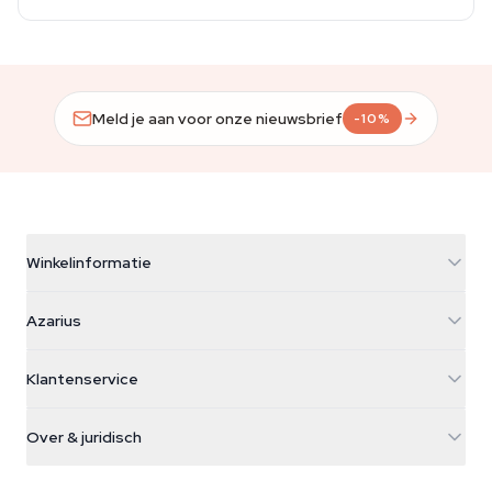
Meld je aan voor onze nieuwsbrief
-10%
Winkelinformatie
Azarius
Azarius
Galvaniweg 11
5482 TN Schijndel
Cannabiszaden
Klantenservice
Nederland
Paddo's
Verzendinfo
support@azarius.com
Smokeshop
Over & juridisch
+31(0)204897914
Retourbeleid
Smartshop
Over Azarius
Kwaliteitsgarantie