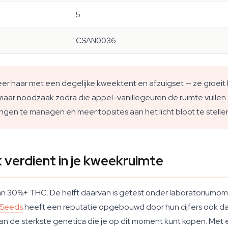
5
CSAN0036
 haar met een degelijke kweektent en afzuigset — ze groeit 
xe maar noodzaak zodra die appel-vanillegeuren de ruimte vullen.
ingen te managen en meer topsites aan het licht bloot te stelle
verdient in je kweekruimte
van 30%+ THC. De helft daarvan is getest onder laboratoriumo
 Seeds
heeft een reputatie opgebouwd door hun cijfers ook daa
n de sterkste genetica die je op dit moment kunt kopen. Me