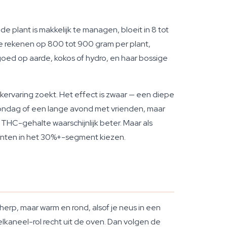
plant is makkelijk te managen, bloeit in 8 tot
je rekenen op 800 tot 900 gram per plant,
goed op aarde, kokos of hydro, en haar bossige
okervaring zoekt. Het effect is zwaar — een diepe
zondag of een lange avond met vrienden, maar
 THC-gehalte waarschijnlijk beter. Maar als
enten in het 30%+-segment kiezen.
herp, maar warm en rond, alsof je neus in een
lkaneel-rol recht uit de oven. Dan volgen de