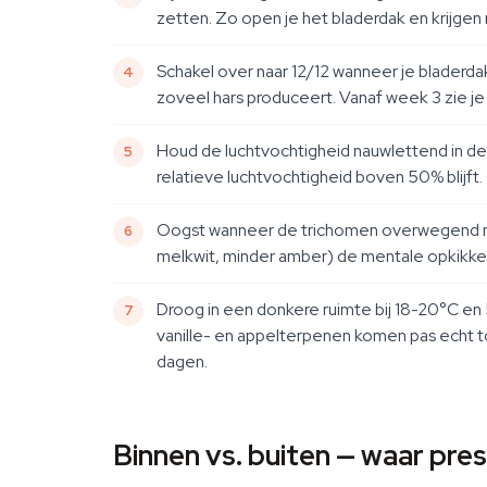
zetten. Zo open je het bladerdak en krijgen
Schakel over naar 12/12 wanneer je bladerdak
zoveel hars produceert. Vanaf week 3 zie j
Houd de luchtvochtigheid nauwlettend in de
relatieve luchtvochtigheid boven 50% blijft.
Oogst wanneer de trichomen overwegend mel
melkwit, minder amber) de mentale opkikker,
Droog in een donkere ruimte bij 18-20°C en
vanille- en appelterpenen komen pas echt t
dagen.
Binnen vs. buiten — waar pre