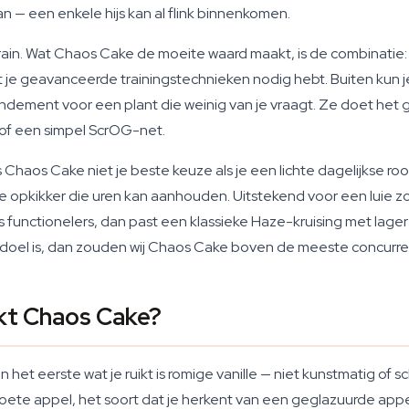
n — een enkele hijs kan al flink binnenkomen.
n. Wat Chaos Cake de moeite waard maakt, is de combinatie: de 
t je geavanceerde trainingstechnieken nodig hebt. Buiten kun 
endement voor een plant die weinig van je vraagt. Ze doet het 
 of een simpel ScrOG-net.
 Chaos Cake niet je beste keuze als je een lichte dagelijkse ro
 opkikker die uren kan aanhouden. Uitstekend voor een luie 
ts functionelers, dan past een klassieke Haze-kruising met lager
e doel is, dan zouden wij Chaos Cake boven de meeste concurr
kt Chaos Cake?
 eerste wat je ruikt is romige vanille — niet kunstmatig of sc
oete appel, het soort dat je herkent van een geglazuurde appe