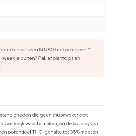
breed en vult een 80x80 tent prima met 2
 Kweek je buiten? Pak er plantclips en
n.
mstandigheden die geen thuiskweker ooit
dwerkelijk waar te maken, en de kruising van
t een potentieel THC-gehalte tot 38% moeten