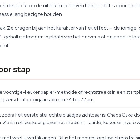
et deeg die op de uitademing blijven hangen. Dit is door en doo
essie lang bezig te houden.
aak. Ze dragen bij aan het karakter van het effect — de romig
-gehalte afronden in plaats van het nerveus of gejaagd te late
komt.
oor stap
 vochtige-keukenpapier-methode of rechtstreeks in een startp
 verschijnt doorgaans binnen 24 tot 72 uur.
 zodra het eerste stel echte blaadjes zichtbaar is. Chaos Cake doe
en. Ze is niet kieskeurig over het medium — aarde, kokos en hydro 
d met veel zijvertakkingen. Dit is het moment om low-stress trai