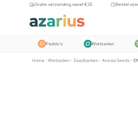
Skip to content
Gratis verzending vanaf €25
Bestel vóó
Paddo's
Wietzaden
Home
Wietzaden
Zaadbanken
Anesia Seeds
C