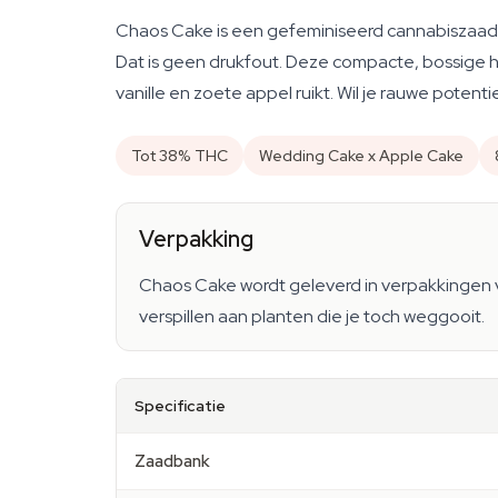
Chaos Cake is een gefeminiseerd cannabiszaad
Dat is geen drukfout. Deze compacte, bossige hyb
vanille en zoete appel ruikt. Wil je rauwe poten
Tot 38% THC
Wedding Cake x Apple Cake
Verpakking
Chaos Cake wordt geleverd in verpakkingen
verspillen aan planten die je toch weggooit.
Specificatie
Zaadbank