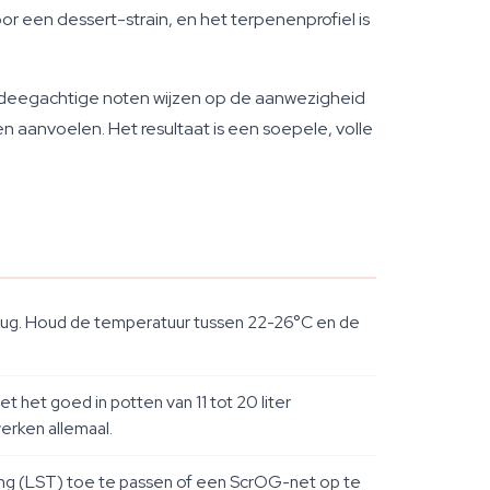
r een dessert-strain, en het terpenenprofiel is
e, deegachtige noten wijzen op de aanwezigheid
n aanvoelen. Het resultaat is een soepele, volle
lug. Houd de temperatuur tussen 22-26°C en de
t het goed in potten van 11 tot 20 liter
werken allemaal.
ning (LST) toe te passen of een ScrOG-net op te