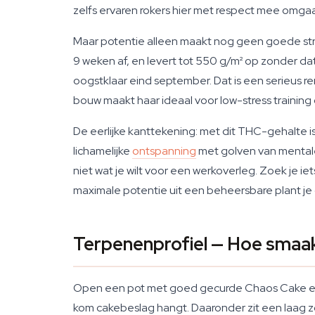
zelfs ervaren rokers hier met respect mee omgaa
Maar potentie alleen maakt nog geen goede strai
9 weken af, en levert tot 550 g/m² op zonder da
oogstklaar eind september. Dat is een serieus r
bouw maakt haar ideaal voor low-stress training
De eerlijke kanttekening: met dit THC-gehalte is
lichamelijke
ontspanning
met golven van mentale
niet wat je wilt voor een werkoverleg. Zoek je ie
maximale potentie uit een beheersbare plant j
Terpenenprofiel — Hoe smaa
Open een pot met goed gecurde Chaos Cake en het
kom cakebeslag hangt. Daaronder zit een laag z