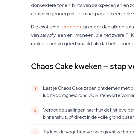
donkerdere tonen: hints van bakspecerijen en zo
complex genoeg om je smaakpapillen een hele s
Die exotische
terpenen
zijn meer dan alleen sm
van caryofylleen en limoneen, die het zware THC
rook die net zo goed smaakt als dat het binnen
Chaos Cake kweken — stap v
Laat je Chaos Cake zaden ontkiemen met de
luchtvochtigheid rond 70%. Penwortelvorming
Verpot de zaailingen naar hun definitieve pot
binnenshuis, of direct in de volle grond buit
Tijdens de vegetatieve fase groeit ze bree