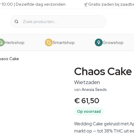
r 10:00 | Dezelfde dag verzonden
Gratis zaden bij zaadb
Herbshop
Smartshop
Growshop
haos Cake
Chaos Cake
Wietzaden
van
Anesia Seeds
€ 61,50
Op voorraad
Wedding Cake gekruist met Ap
markt op — tot 38% THC uit ee