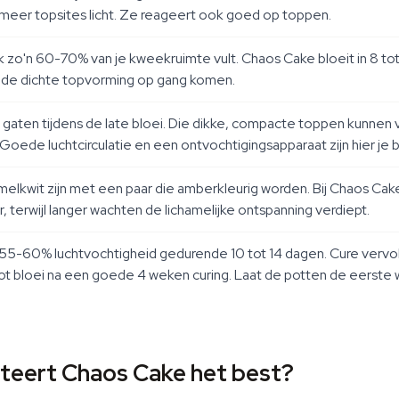
 meer topsites licht. Ze reageert ook goed op toppen.
 zo'n 60-70% van je kweekruimte vult. Chaos Cake bloeit in 8 tot 
e de dichte topvorming op gang komen.
 gaten tijdens de late bloei. Die dikke, compacte toppen kunnen 
 Goede luchtcirculatie en een ontvochtigingsapparaat zijn hier je 
kwit zijn met een paar die amberkleurig worden. Bij Chaos Ca
 terwijl langer wachten de lichamelijke ontspanning verdiept.
 55-60% luchtvochtigheid gedurende 10 tot 14 dagen. Cure vervol
ot bloei na een goede 4 weken curing. Laat de potten de eerste
steert Chaos Cake het best?