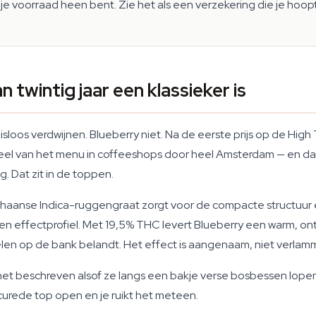
voorraad heen bent. Zie het als een verzekering die je hoopt 
twintig jaar een klassieker is
eruisloos verdwijnen. Blueberry niet. Na de eerste prijs op de 
deel van het menu in coffeeshops door heel Amsterdam — en dat
 Dat zit in de toppen.
ghaanse Indica-ruggengraat zorgt voor de compacte structuur e
n effectprofiel. Met 19,5% THC levert Blueberry een warm, on
len op de bank belandt. Het effect is aangenaam, niet verlam
et beschreven alsof ze langs een bakje verse bosbessen lopen
urede top open en je ruikt het meteen.