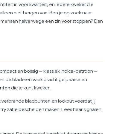
iteit in voor kwaliteit, en iedere kweker die
alleen niet bergen van. Ben je op zoek naar
aar mensen halverwege een zin voor stoppen? Dan
s compact en bossig — klassiek Indica-patroon —
en de bladeren vaak prachtige paarse en
nten die je kunt kweken.
et verbrande bladpunten en lockout voordat jij
y zal je bescheiden maken. Lees haar signalen
aigrond. De penwortel verschijnt doorgaans binnen