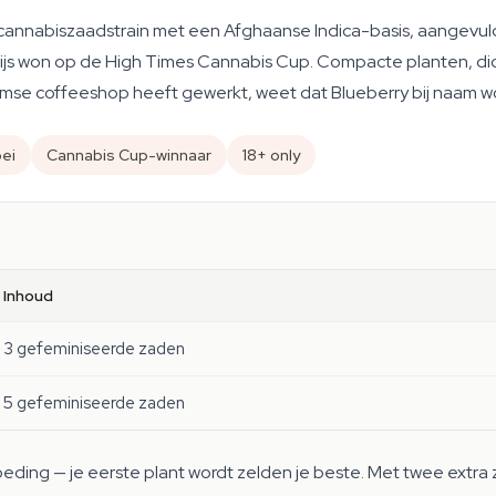
cannabiszaadstrain met een Afghaanse Indica-basis, aangevuld
rijs won op de High Times Cannabis Cup. Compacte planten, 
se coffeeshop heeft gewerkt, weet dat Blueberry bij naam word
oei
Cannabis Cup-winnaar
18+ only
Inhoud
3 gefeminiseerde zaden
5 gefeminiseerde zaden
oeding — je eerste plant wordt zelden je beste. Met twee extra