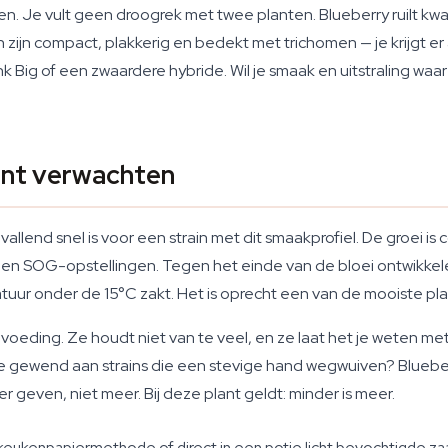
n. Je vult geen droogrek met twee planten. Blueberry ruilt kwant
zijn compact, plakkerig en bedekt met trichomen — je krijgt er 
k Big of een zwaardere hybride. Wil je smaak en uitstraling w
unt verwachten
vallend snel is voor een strain met dit smaakprofiel. De groei i
 en SOG-opstellingen. Tegen het einde van de bloei ontwikkel
uur onder de 15°C zakt. Het is oprecht een van de mooiste pla
et voeding. Ze houdt niet van te veel, en ze laat het je weten m
 gewend aan strains die een stevige hand wegwuiven? Blueberr
 geven, niet meer. Bij deze plant geldt: minder is meer.
eukenpapiermethode of direct in een potje licht bevochtigde za