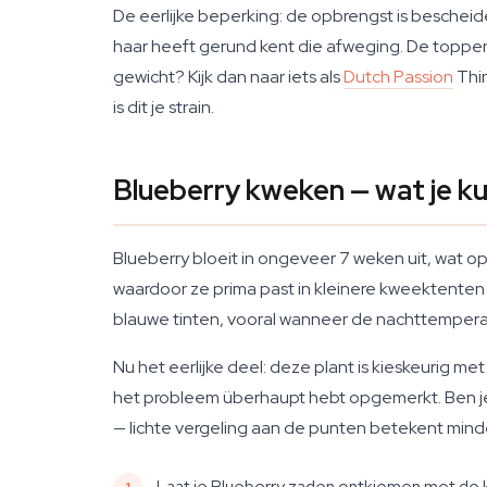
De eerlijke beperking: de opbrengst is bescheide
haar heeft gerund kent die afweging. De toppen 
gewicht? Kijk dan naar iets als
Dutch Passion
Thin
is dit je strain.
Blueberry kweken — wat je k
Blueberry bloeit in ongeveer 7 weken uit, wat op
waardoor ze prima past in kleinere kweektenten
blauwe tinten, vooral wanneer de nachttemperat
Nu het eerlijke deel: deze plant is kieskeurig m
het probleem überhaupt hebt opgemerkt. Ben je
— lichte vergeling aan de punten betekent minder
Laat je Blueberry zaden ontkiemen met de k