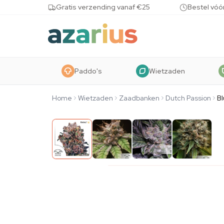
Skip to content
Gratis verzending vanaf €25
Bestel vóó
Paddo's
Wietzaden
Home
Wietzaden
Zaadbanken
Dutch Passion
B