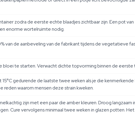
ntainer zodra de eerste echte blaadjes zichtbaar zijn. Een pot van
en enorme wortelruimte nodig.
% van de aanbeveling van de fabrikant tijdens de vegetatieve fas
de bloei te starten. Verwacht dichte topvorming binnen de eerste
 15°C gedurende de laatste twee weken als je die kenmerkende bl
n de reden waarom mensen deze strain kweken.
achtig zijn met een paar die amber kleuren. Droog langzaam in 
gen. Cure vervolgens minimaal twee weken in glazen potten. Het 