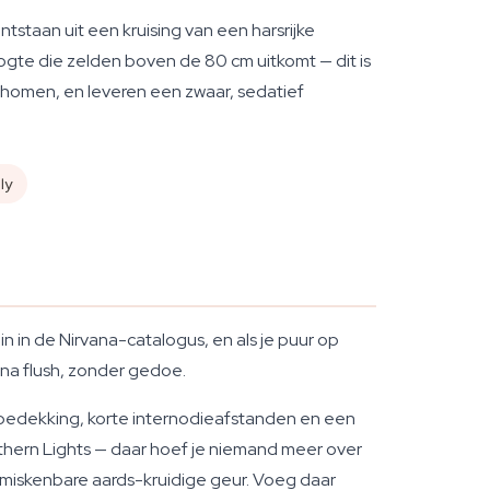
staan uit een kruising van een harsrijke
ogte die zelden boven de 80 cm uitkomt — dit is
ichomen, en leveren een zwaar, sedatief
ly
n in de Nirvana-catalogus, en als je puur op
 na flush, zonder gedoe.
mbedekking, korte internodieafstanden en een
rthern Lights — daar hoef je niemand meer over
onmiskenbare aards-kruidige geur. Voeg daar