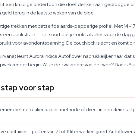
it een kruidige ondertoon die doet denken aan gedroogde or
'n geld terug in de laatste weken van de bloei.
chtige trekken met datzelfde aards-pepperige profiel. Met 14–
is een bankstrain — het soort dat je rookt als alles voor de dag
bruikt voor avondontspanning. De couchlock is echt en komt b
irvana) leunt Aurora Indica Autoflower nadrukkelijker naar dat
t opwekkender begin. Wil je de zwaardere van de twee? Dan is Au
 stap voor stap
iemen met de keukenpapier-methode of direct in een klein startpo
ieve container — potten van 7 tot 11 liter werken goed. Autoflow