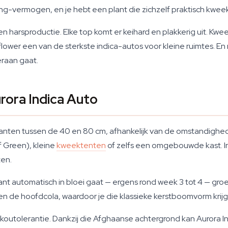
ng-vermogen, en je hebt een plant die zichzelf praktisch kweek
 en harsproductie. Elke top komt er keihard en plakkerig uit. Kwe
flower een van de sterkste indica-autos voor kleine ruimtes. 
raan gaat.
ora Indica Auto
p planten tussen de 40 en 80 cm, afhankelijk van de omstandig
f Green), kleine
kweektenten
of zelfs een omgebouwde kast. In p
ten.
lant automatisch in bloei gaat — ergens rond week 3 tot 4 — groe
gen de hoofdcola, waardoor je die klassieke kerstboomvorm krijg
koutolerantie. Dankzij die Afghaanse achtergrond kan Aurora I