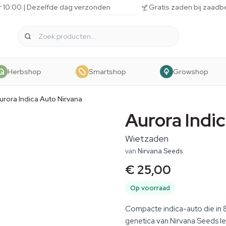
r 10:00 | Dezelfde dag verzonden
Gratis zaden bij zaadb
Herbshop
Smartshop
Growshop
urora Indica Auto Nirvana
Aurora Indi
Wietzaden
van
Nirvana Seeds
€ 25,00
Op voorraad
Compacte indica-auto die in 8 
genetica van Nirvana Seeds le