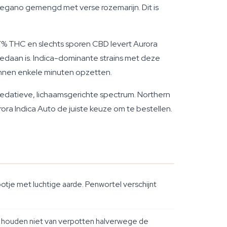
egano gemengd met verse rozemarijn. Dit is
17% THC en slechts sporen CBD levert Aurora
 gedaan is. Indica-dominante strains met deze
innen enkele minuten opzetten.
 sedatieve, lichaamsgerichte spectrum. Northern
rora Indica Auto de juiste keuze om te bestellen.
tje met luchtige aarde. Penwortel verschijnt
ers houden niet van verpotten halverwege de