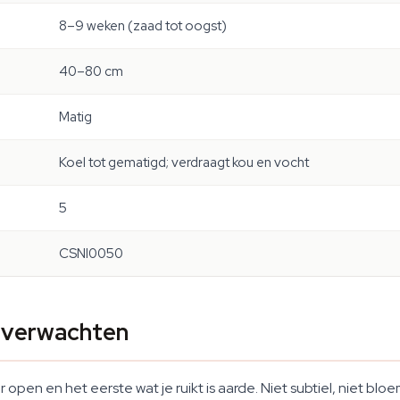
8–9 weken (zaad tot oogst)
40–80 cm
Matig
Koel tot gematigd; verdraagt kou en vocht
5
CSNI0050
t verwachten
open en het eerste wat je ruikt is aarde. Niet subtiel, niet b