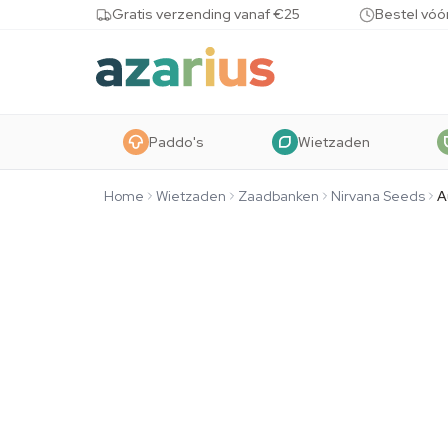
Skip to content
Gratis verzending vanaf €25
Bestel vóó
Paddo's
Wietzaden
Home
Wietzaden
Zaadbanken
Nirvana Seeds
A