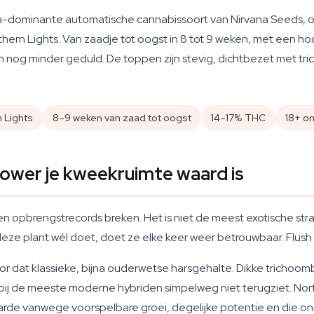
a-dominante automatische cannabissoort van Nirvana Seeds, ont
ern Lights. Van zaadje tot oogst in 8 tot 9 weken, met een ho
 en nog minder geduld. De toppen zijn stevig, dichtbezet met tr
n Lights
8–9 weken van zaad tot oogst
14–17% THC
18+ on
ower je kweekruimte waard is
 opbrengstrecords breken. Het is niet de meest exotische strai
 deze plant wél doet, doet ze elke keer weer betrouwbaar. Flush
or dat klassieke, bijna ouderwetse harsgehalte. Dikke trichoo
e bij de meeste moderne hybriden simpelweg niet terugziet. No
waarde vanwege voorspelbare groei, degelijke potentie en die 