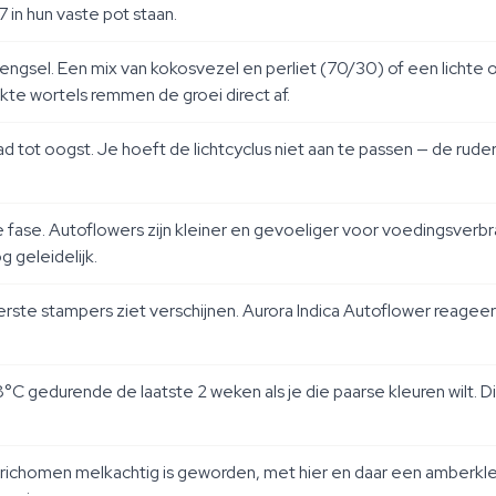
7 in hun vaste pot staan.
gsel. Een mix van kokosvezel en perliet (70/30) of een lichte or
kte wortels remmen de groei direct af.
aad tot oogst. Je hoeft de lichtcyclus niet aan te passen — de rude
e fase. Autoflowers zijn kleiner en gevoeliger voor voedingsver
 geleidelijk.
erste stampers ziet verschijnen. Aurora Indica Autoflower reagee
C gedurende de laatste 2 weken als je die paarse kleuren wilt. D
homen melkachtig is geworden, met hier en daar een amberkleuri