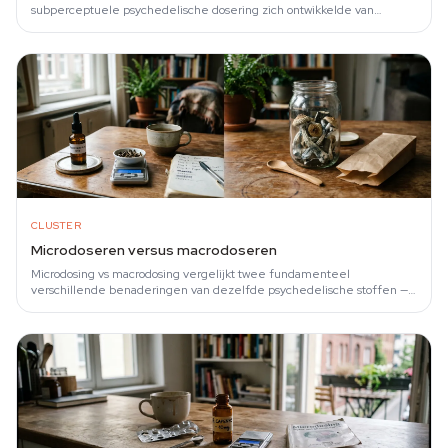
subperceptuele psychedelische dosering zich ontwikkelde van
experimenten in Koude…
CLUSTER
Microdoseren versus macrodoseren
Microdosing vs macrodosing vergelijkt twee fundamenteel
verschillende benaderingen van dezelfde psychedelische stoffen —
meestal psilocybine of LSD — met…