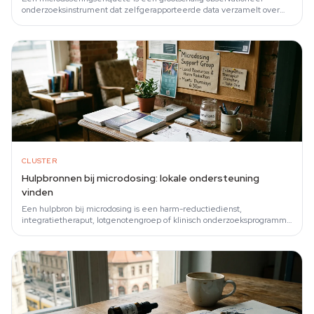
onderzoeksinstrument dat zelfgerapporteerde data verzamelt over
waarom mensen microdoseren…
CLUSTER
Hulpbronnen bij microdosing: lokale ondersteuning
vinden
Een hulpbron bij microdosing is een harm-reductiedienst,
integratietheraput, lotgenotengroep of klinisch onderzoeksprogramma
dat volwassenen ondersteunt die…