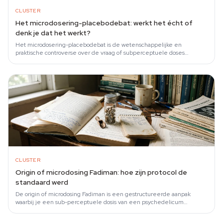
CLUSTER
Het microdosering-placebodebat: werkt het écht of
denk je dat het werkt?
Het microdosering-placebodebat is de wetenschappelijke en
praktische controverse over de vraag of subperceptuele doses
psilocybine of LSD daadwerkelijke…
CLUSTER
Origin of microdosing Fadiman: hoe zijn protocol de
standaard werd
De origin of microdosing Fadiman is een gestructureerde aanpak
waarbij je een sub-perceptuele dosis van een psychedelicum
inneemt — grofweg een tiende van…