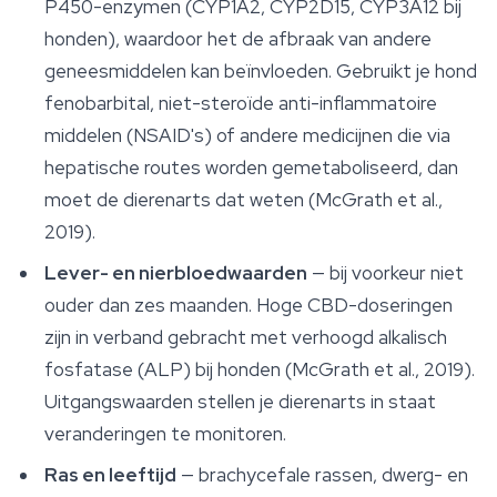
P450-enzymen (CYP1A2, CYP2D15, CYP3A12 bij
honden), waardoor het de afbraak van andere
geneesmiddelen kan beïnvloeden. Gebruikt je hond
fenobarbital, niet-steroïde anti-inflammatoire
middelen (NSAID's) of andere medicijnen die via
hepatische routes worden gemetaboliseerd, dan
moet de dierenarts dat weten (McGrath et al.,
2019).
Lever- en nierbloedwaarden
— bij voorkeur niet
ouder dan zes maanden. Hoge CBD-doseringen
zijn in verband gebracht met verhoogd alkalisch
fosfatase (ALP) bij honden (McGrath et al., 2019).
Uitgangswaarden stellen je dierenarts in staat
veranderingen te monitoren.
Ras en leeftijd
— brachycefale rassen, dwerg- en