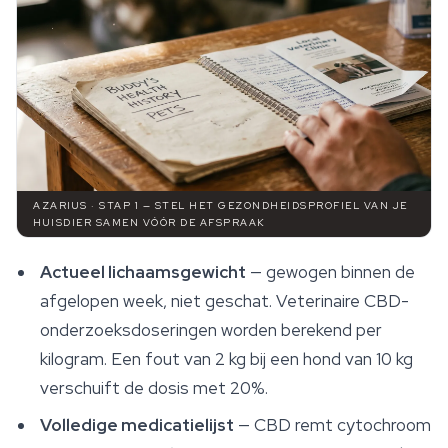
AZARIUS · STAP 1 — STEL HET GEZONDHEIDSPROFIEL VAN JE
HUISDIER SAMEN VÓÓR DE AFSPRAAK
Actueel lichaamsgewicht
— gewogen binnen de
afgelopen week, niet geschat. Veterinaire CBD-
onderzoeksdoseringen worden berekend per
kilogram. Een fout van 2 kg bij een hond van 10 kg
verschuift de dosis met 20%.
Volledige medicatielijst
— CBD remt cytochroom