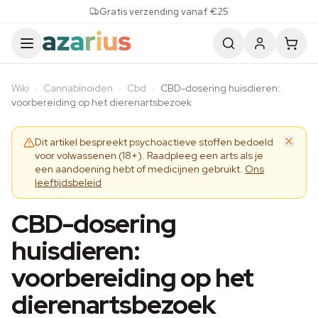
Skip to content
Gratis verzending vanaf €25
Wiki
·
Cannabinoiden
·
Cbd
·
CBD-dosering huisdieren:
voorbereiding op het dierenartsbezoek
Dit artikel bespreekt psychoactieve stoffen bedoeld
voor volwassenen (18+). Raadpleeg een arts als je
een aandoening hebt of medicijnen gebruikt.
Ons
leeftijdsbeleid
CBD-dosering
huisdieren:
voorbereiding op het
dierenartsbezoek