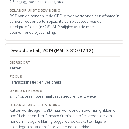
2,5 mg/kg, tweemaal daags, oraal
89% van de honden in de CBD-groep vertoonde een afname in
aanvalsfrequentie ten opzichte van placebo, al was de
steekproef klein (n=26). ALP-stijging was de meest
voorkomende bijbevinding.
Deabold et al., 2019 (PMID: 31071242)
Katten
Farmacokinetiek en veiligheid
2 mg/kg, oraal, tweemaal daags gedurende 12 weken
Katten verdroegen CBD maar vertoonden overmatig likken en
hoofdschudden. Het farmacokinetisch profiel verschilde van
honden — tragere klaring suggereerde dat katten lagere
doseringen of langere intervallen nodig hebben.