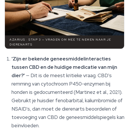
AZARIUS · STAP 3 — VRAGEN OM MEE TE NEMEN NAAR JE
DIERENARTS
'Zijn er bekende geneesmiddelinteracties
tussen CBD en de huidige medicatie van mijn
dier?'
— Dit is de meest kritieke vraag. CBD's
remming van cytochroom P450-enzymen bij
honden is gedocumenteerd (Martinez et al., 2021).
Gebruikt je huisdier fenobarbital, kaliumbromide of
NSAID's, dan moet de dierenarts beoordelen of
toevoeging van CBD de geneesmiddelspiegels kan
beïnvloeden.