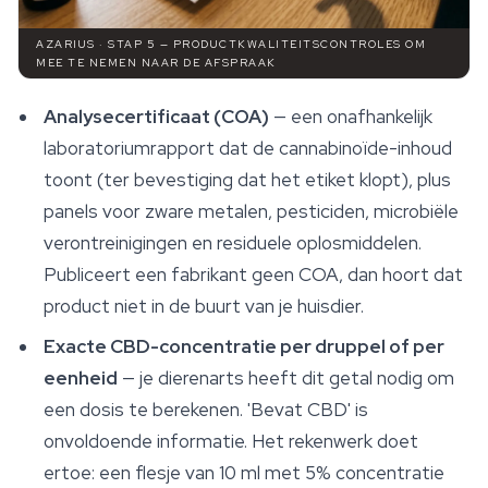
AZARIUS · STAP 5 — PRODUCTKWALITEITSCONTROLES OM
MEE TE NEMEN NAAR DE AFSPRAAK
Analysecertificaat (COA)
— een onafhankelijk
laboratoriumrapport dat de cannabinoïde-inhoud
toont (ter bevestiging dat het etiket klopt), plus
panels voor zware metalen, pesticiden, microbiële
verontreinigingen en residuele oplosmiddelen.
Publiceert een fabrikant geen COA, dan hoort dat
product niet in de buurt van je huisdier.
Exacte CBD-concentratie per druppel of per
eenheid
— je dierenarts heeft dit getal nodig om
een dosis te berekenen. 'Bevat CBD' is
onvoldoende informatie. Het rekenwerk doet
ertoe: een flesje van 10 ml met 5% concentratie