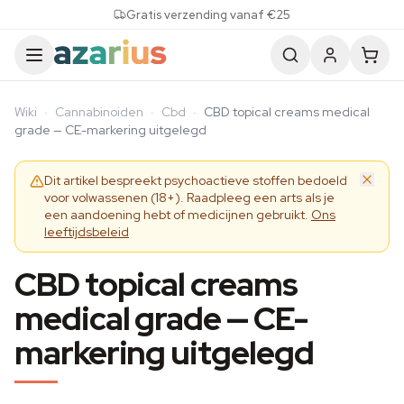
Skip to content
Gratis verzending vanaf €25
Wiki
·
Cannabinoiden
·
Cbd
·
CBD topical creams medical
grade — CE-markering uitgelegd
Dit artikel bespreekt psychoactieve stoffen bedoeld
voor volwassenen (18+). Raadpleeg een arts als je
een aandoening hebt of medicijnen gebruikt.
Ons
leeftijdsbeleid
CBD topical creams
medical grade — CE-
markering uitgelegd