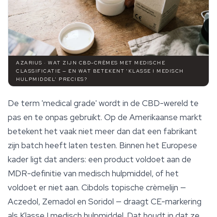
AZARIUS · WAT ZIJN CBD-CRÈMES MET MEDISCHE
CLASSIFICATIE — EN WAT BETEKENT 'KLASSE I MEDISCH
HULPMIDDEL' PRECIES?
De term 'medical grade' wordt in de CBD-wereld te
pas en te onpas gebruikt. Op de Amerikaanse markt
betekent het vaak niet meer dan dat een fabrikant
zijn batch heeft laten testen. Binnen het Europese
kader ligt dat anders: een product voldoet aan de
MDR-definitie van medisch hulpmiddel, of het
voldoet er niet aan. Cibdols topische crèmelijn —
Aczedol, Zemadol en Soridol — draagt CE-markering
als Klasse I medisch hulpmiddel. Dat houdt in dat ze