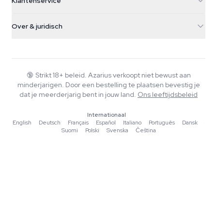
Klantenservice
Nederland
Paddo's
Verzendinfo
support@azarius.com
Smokeshop
Over & juridisch
+31(0)204897914
Retourbeleid
Smartshop
Over Azarius
Kwaliteitsgarantie
Herbshop
Wiki
Contact
Growshop
Blog
🔞
Strikt 18+ beleid. Azarius verkoopt niet bewust aan
Veelgestelde vragen
minderjarigen. Door een bestelling te plaatsen bevestig je
Schrijvers
Privacybeleid
dat je meerderjarig bent in jouw land.
Ons leeftijdsbeleid
Redactionele normen
Internationaal
Tools & Calculators
English
·
Deutsch
·
Français
·
Español
·
Italiano
·
Português
·
Dansk
·
Suomi
·
Polski
·
Svenska
·
Čeština
Acties
Sitemap