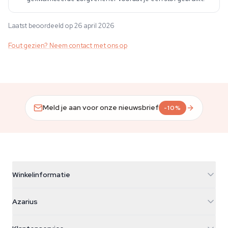
Laatst beoordeeld op 26 april 2026
Fout gezien? Neem contact met ons op
Meld je aan voor onze nieuwsbrief
-10%
Winkelinformatie
Azarius
Azarius
Galvaniweg 11
5482 TN Schijndel
Cannabiszaden