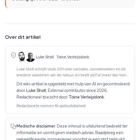
Over dit artikel
Luke Sholl
·
Toine Verleijsdonk
Luke Sholl schrijft sinds 2011 over cannabis, cannabinoïden en de
bredere voordelen van de natuur, en teelt zelf al meer dan tien
jaar cannabis in kweektenten thuis. Die praktische teeltervaring —
Dit wiki-artikel is opgesteld met hulp van AI en gecontroleerd
die de volledige cyclus
door
Luke Sholl
,
External contributor since 2026
.
Redactioneel toezicht door
Toine Verleijsdonk
.
Redactionele normen
·
AI-gebruiksbeleid
Medische disclaimer.
Deze inhoud is uitsluitend bedoeld ter
informatie en vormt geen medisch advies. Raadpleeg een
gekwalificeerde zorgverlener voordat je een stof gebruikt.