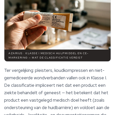
AZARIUS · KLASSE I MEDISCH HULPMIDDEL EN CE-
MARKERING — WAT DE CLASSIFICATIE VEREIST
Ter vergelijking: pleisters, koudkompressen en niet-
gemediceerde wondverbanden vallen ook in Klasse I.
De classificatie impliceert niet dat een product een
ziekte behandelt of geneest — het betekent dat het
product een vastgelegd medisch doel heeft (zoals
ondersteuning van de huidbarrière) en voldoet aan de