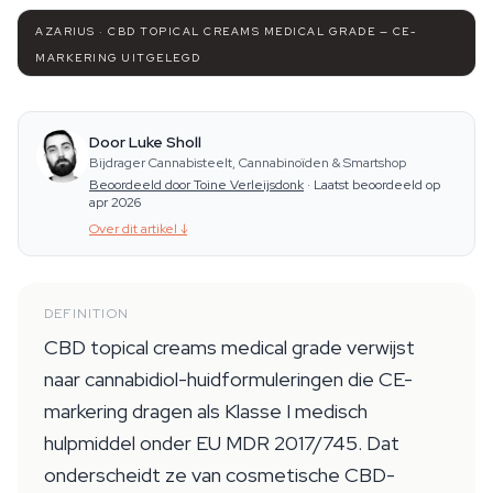
AZARIUS · CBD TOPICAL CREAMS MEDICAL GRADE — CE-
MARKERING UITGELEGD
Door Luke Sholl
Bijdrager Cannabisteelt, Cannabinoïden & Smartshop
Beoordeeld door Toine Verleijsdonk
·
Laatst beoordeeld op
apr 2026
Over dit artikel
↓
DEFINITION
CBD topical creams medical grade verwijst
naar cannabidiol-huidformuleringen die CE-
markering dragen als Klasse I medisch
hulpmiddel onder EU MDR 2017/745. Dat
onderscheidt ze van cosmetische CBD-