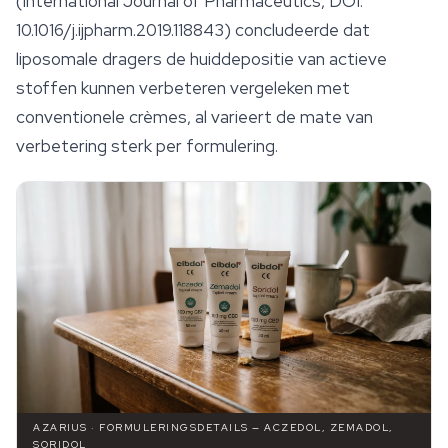
(International Journal of Pharmaceutics, DOI:
10.1016/j.ijpharm.2019.118843) concludeerde dat
liposomale dragers de huiddepositie van actieve
stoffen kunnen verbeteren vergeleken met
conventionele crèmes, al varieert de mate van
verbetering sterk per formulering.
AZARIUS · FORMULERINGSDETAILS — ACZEDOL, ZEMADOL,
SORIDOL