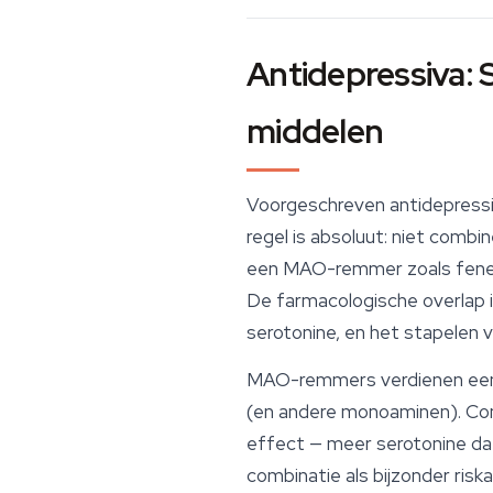
Antidepressiva: 
middelen
Voorgeschreven antidepressiv
regel is absoluut: niet combi
een MAO-remmer zoals fenelzi
De farmacologische overlap i
serotonine, en het stapelen 
MAO-remmers verdienen een 
(en andere monoaminen). Com
effect — meer serotonine da
combinatie als bijzonder ri