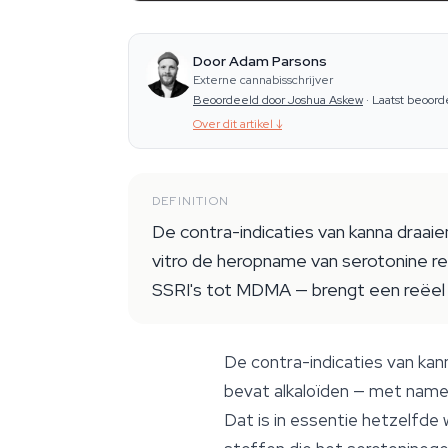
Door Adam Parsons
Externe cannabisschrijver
Beoordeeld door Joshua Askew
·
Laatst beoord
Over dit artikel
↓
DEFINITION
De contra-indicaties van kanna draai
vitro de heropname van serotonine re
SSRI's tot MDMA — brengt een reëel 
De contra-indicaties van kan
bevat alkaloïden — met name 
Dat is in essentie hetzelfd