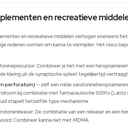
plementen en recreatieve middel
pplementen en recreatieve middelen verhogen eveneens het
nstige redenen vormen om kanna te vermijden. Het risico bepe
otonineprecursor. Combineer je het met een heropnamere
de klaring uit de synaptische spleet tegelijkertijd vertraagt
um perforatum
)
— zelf een milde serotonineheropname
ndroom bij combinatie met farmaceutische SSRI's (Lantz et
ruid stapelt hetzelfde type mechanisme.
erotonereleaser. De combinatie van een releaser en een 
woord. Combineer kanna niet met MDMA.