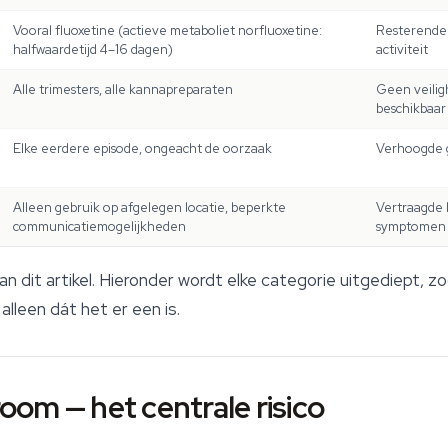
Vooral fluoxetine (actieve metaboliet norfluoxetine:
Resterende
halfwaardetijd 4–16 dagen)
activiteit
Alle trimesters, alle kannapreparaten
Geen veilig
beschikbaar
Elke eerdere episode, ongeacht de oorzaak
Verhoogde 
Alleen gebruik op afgelegen locatie, beperkte
Vertraagde 
communicatiemogelijkheden
symptomen
n dit artikel. Hieronder wordt elke categorie uitgediept, zo
alleen dát het er een is.
om — het centrale risico