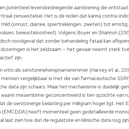
en potentieel levensbedreigende aandoening die ontstaa
entraal zenuwstelsel. Het is dé reden dat kanna contra-indi
ild (onrust, diarree, spiertrekkingen, zweten) tot ernsti
ulsies, bewusteloosheid). Volgens Boyer en Shannon (2005
ch noodgeval dat zonder behandeling fataal kan aflopen. 
e doseringen is het zeldzaam — het gevaar neemt sterk t
ctief zijn.
n vitro als serotonineheropnameremmer (Harvey et al., 2011
 mensen vergelijkbaar is met die van farmaceutische SSRI's
e data zijn schaars. Maar het mechanisme is duidelijk ge
 waarin mesembrine geconcentreerd is ten opzichte van ru
t de serotonerge belasting per milligram hoger ligt. Het
on (EMCDDA) heeft momenteel geen gedetailleerde monog
l laat zien hoe dun de regulatoire en klinische data nog zijn