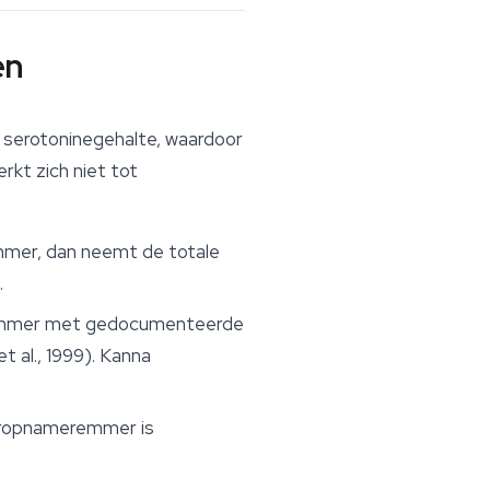
en
 serotoninegehalte, waardoor
rkt zich niet tot
mmer, dan neemt de totale
.
remmer met gedocumenteerde
 al., 1999). Kanna
heropnameremmer is