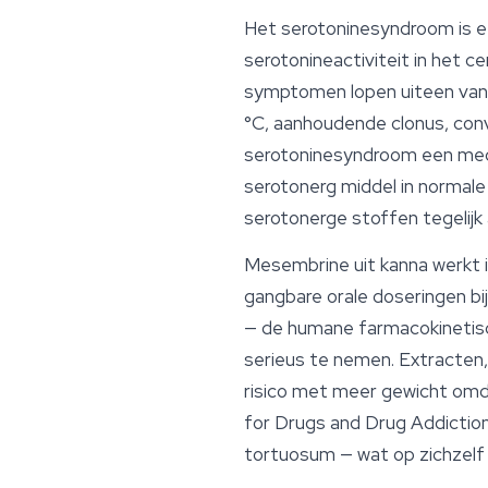
Het serotoninesyndroom is e
serotonineactiviteit in het c
symptomen lopen uiteen van m
°C, aanhoudende clonus, conv
serotoninesyndroom een medis
serotonerg middel in normal
serotonerge stoffen tegelijk a
Mesembrine uit kanna werkt i
gangbare orale doseringen bij
— de humane farmacokinetisch
serieus te nemen. Extracten,
risico met meer gewicht omda
for Drugs and Drug Addicti
tortuosum
— wat op zichzelf a