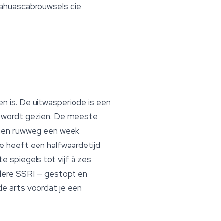
yahuascabrouwsels die
n is. De uitwasperiode is een
d wordt gezien. De meeste
innen ruwweg een week
ne heeft een halfwaardetijd
 spiegels tot vijf à zes
ndere SSRI — gestopt en
e arts voordat je een