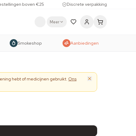
estellingen boven €25
Discrete verpakking
Meer
Smokeshop
Aanbiedingen
ening hebt of medicijnen gebruikt.
Ons