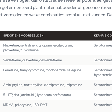
alte verhogen, dan ontstaat een reëel en potentieel gevaarl
u gefermenteerd plantmateriaal, poeder of geconcentreerd
t vermijden en welke combinaties absoluut niet kunnen. Dat
SPECIFIEKE VOORBEELDEN
KERNRISICO
Fluoxetine, sertraline, citalopram, escitalopram,
Serotonine
paroxetine, fluvoxamine
Venlafaxine, duloxetine, desvenlafaxine
Serotonine
Fenelzine, tranylcypromine, moclobemide, selegiline
Serotonine
hypertensiev
Amitriptyline, nortriptyline, clomipramine, imipramine
Serotonine
5-HTP, sint-janskruid (Hypericum perforatum)
Serotonine
MDMA, psilocybine, LSD, DMT
Serotonine