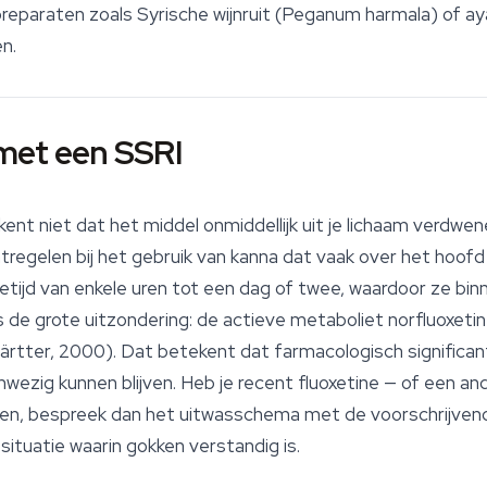
paraten zoals Syrische wijnruit (
Peganum harmala
) of a
n.
met een SSRI
t niet dat het middel onmiddellijk uit je lichaam verdwene
regelen bij het gebruik van kanna dat vaak over het hoof
etijd van enkele uren tot een dag of twee, waardoor ze b
is de grote uitzondering: de actieve metaboliet norfluoxeti
rtter, 2000). Dat betekent dat farmacologisch significante
nwezig kunnen blijven. Heb je recent fluoxetine — of een a
ken, bespreek dan het uitwasschema met de voorschrijvend
situatie waarin gokken verstandig is.