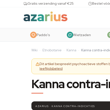
Skip to content
Gratis verzending vanaf €25
Bestel vóó
Paddo's
Wietzaden
Wiki
·
Etnobotanie
·
Kanna
·
Kanna contra-indi
Dit artikel bespreekt psychoactieve stoffen
leeftijdsbeleid
Kanna contra-i
AZARIUS · KANNA CONTRA-INDICATIES