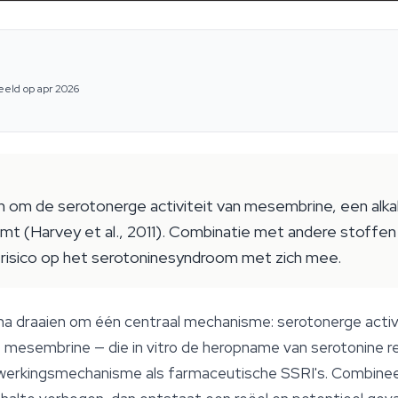
eeld op apr 2026
en om de serotonerge activiteit van mesembrine, een alka
mt (Harvey et al., 2011). Combinatie met andere stoffen
risico op het serotoninesyndroom met zich mee.
na draaien om één centraal mechanisme: serotonerge activ
mesembrine — die in vitro de heropname van serotonine re
e werkingsmechanisme als farmaceutische SSRI's. Combinee