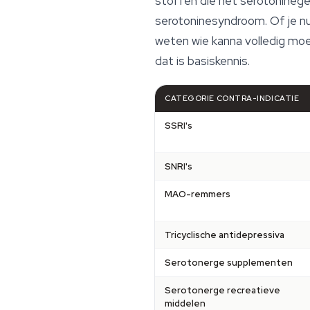
stoffen die het serotoninegeh
serotoninesyndroom. Of je n
weten wie kanna volledig moe
dat is basiskennis.
CATEGORIE CONTRA-INDICATIE
SSRI's
SNRI's
MAO-remmers
Tricyclische antidepressiva
Serotonerge supplementen
Serotonerge recreatieve
middelen