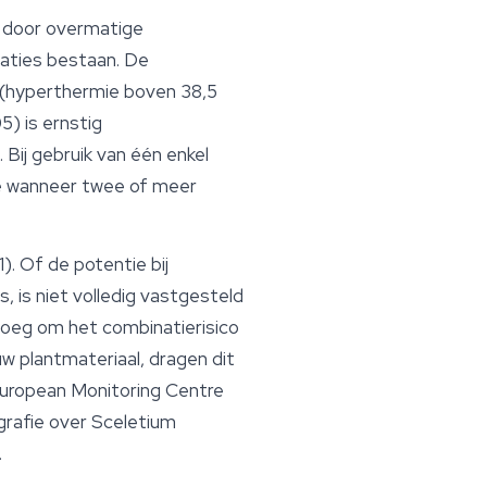
t door overmatige
caties bestaan. De
g (hyperthermie boven 38,5
) is ernstig
Bij gebruik van één enkel
oe wanneer twee of meer
). Of de potentie bij
, is niet volledig vastgesteld
noeg om het combinatierisico
w plantmateriaal, dragen dit
 European Monitoring Centre
rafie over
Sceletium
.