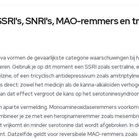
SSRI's, SNRI's, MAO-remmers en tr
a vormen de gevaarlijkste categorie waarschuwingen bij h
neren. Gebruik je op dit moment een SSRI zoals sertraline, 
ne, of een tricyclisch antidepressivum zoals amitriptylin
s direct: zowel het medicijn als de kanna-alkaloïden verho
van dat effect vergroot de kans op het serotoninesyndroo
aparte vermelding. Monoamineoxidaseremmers voorkomen
bineer je ze met een heropnameremmer zoals mesembrine,
t vrijkomt
én
minder serotonine dat wordt afgebroken. In d
skant. Datzelfde geldt voor reversibele MAO-remmers zoal