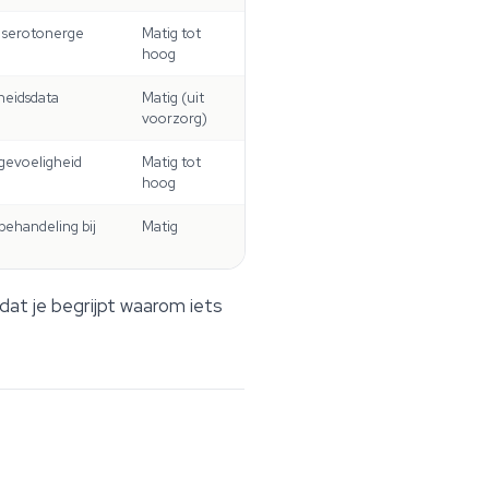
 serotonerge
Matig tot
hoog
heidsdata
Matig (uit
voorzorg)
gevoeligheid
Matig tot
hoog
behandeling bij
Matig
dat je begrijpt
waarom
iets