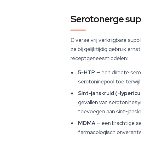
Serotonerge sup
Diverse vrij verkrijgbare su
ze bij gelijktijdig gebruik er
receptgeneesmiddelen:
5-HTP
— een directe ser
serotoninepool toe terwijl 
Sint-janskruid (
Hyperic
gevallen van serotoninesy
toevoegen aan sint-jansk
MDMA
— een krachtige s
farmacologisch onverant