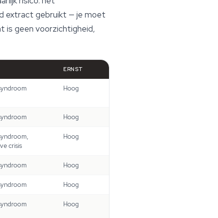
ijk risico: het
 extract gebruikt — je moet
 is geen voorzichtigheid,
ERNST
syndroom
Hoog
syndroom
Hoog
syndroom,
Hoog
e crisis
syndroom
Hoog
syndroom
Hoog
syndroom
Hoog