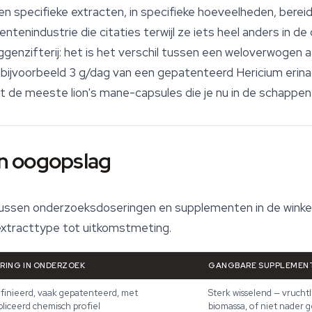
n specifieke extracten, in specifieke hoeveelheden, berei
tenindustrie die citaties terwijl ze iets heel anders in d
ggenzifterij: het is het verschil tussen een weloverwogen 
n bijvoorbeeld 3 g/dag van een gepatenteerd Hericium erin
de meeste lion's mane-capsules die je nu in de schappen 
één oogopslag
 tussen onderzoeksdoseringen en supplementen in de winkel
extracttype tot uitkomstmeting.
RING IN ONDERZOEK
GANGBARE SUPPLEMEN
inieerd, vaak gepatenteerd, met
Sterk wisselend — vrucht
liceerd chemisch profiel
biomassa, of niet nader g