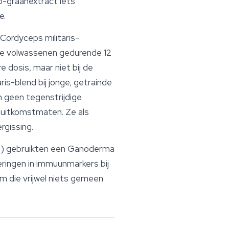
-graanextract iets
e.
Cordyceps
militaris-
re volwassenen gedurende 12
dosis, maar niet bij de
is-blend bij jonge, getrainde
n geen tegenstrijdige
e uitkomstmaten. Ze als
rgissing.
005) gebruikten een Ganoderma
ringen in immuunmarkers bij
m die vrijwel niets gemeen