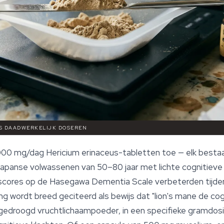
LS DAADWERKELIJK DOSEREN
3.000 mg/dag Hericium erinaceus-tabletten toe — elk best
panse volwassenen van 50–80 jaar met lichte cognitieve a
 scores op de Hasegawa Dementia Scale verbeterden tijden
ng wordt breed geciteerd als bewijs dat "lion's mane de co
gedroogd vruchtlichaampoeder, in een specifieke gramdosis