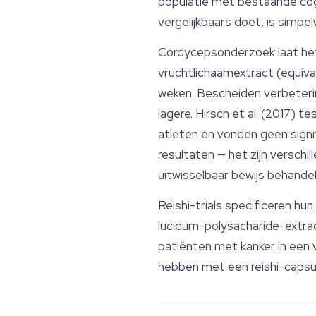
populatie met bestaande cog
vergelijkbaars doet, is simpe
Cordycepsonderzoek laat het
vruchtlichaamextract (equiv
weken. Bescheiden verbeteri
lagere. Hirsch et al. (2017) 
atleten en vonden geen signi
resultaten — het zijn verschi
uitwisselbaar bewijs behande
Reishi
-trials specificeren h
lucidum-polysacharide-extra
patiënten met kanker in een 
hebben met een reishi-capsu