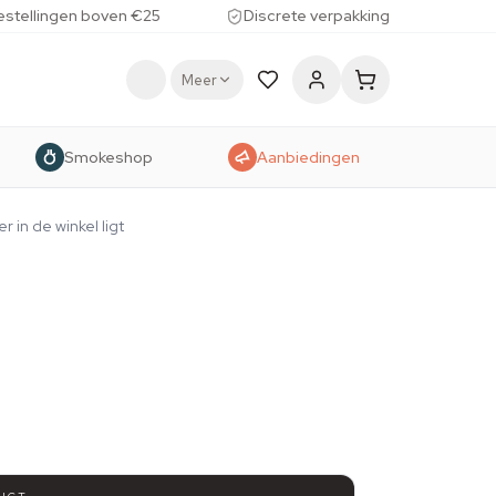
estellingen boven €25
Discrete verpakking
Meer
Smokeshop
Aanbiedingen
 in de winkel ligt