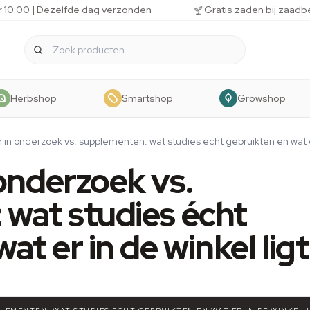
r 10:00 | Dezelfde dag verzonden
Gratis zaden bij zaadb
Herbshop
Smartshop
Growshop
in onderzoek vs. supplementen: wat studies écht gebruikten en wat er
onderzoek vs.
wat studies écht
at er in de winkel ligt