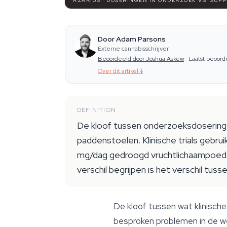
AZARIUS · DOSERINGEN IN ONDERZOEK VS. SUP
Door Adam Parsons
Externe cannabisschrijver
Beoordeeld door Joshua Askew
·
Laatst beoord
Over dit artikel
↓
DEFINITION
De kloof tussen onderzoeksdoseringe
paddenstoelen. Klinische trials gebru
mg/dag gedroogd vruchtlichaampoede
verschil begrijpen is het verschil t
De kloof tussen wat klinisch
besproken problemen in de we