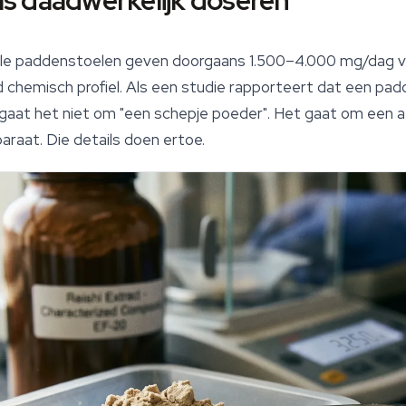
als daadwerkelijk doseren
ele paddenstoelen
geven doorgaans 1.500–4.000 mg/dag va
 chemisch profiel. Als een studie rapporteert dat een pa
gaat het niet om "een schepje poeder". Het gaat om een
raat. Die details doen ertoe.