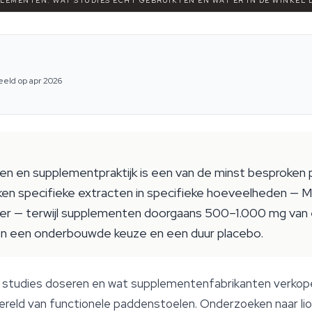
PLEMENTEN: WAT STUDIES ÉCHT GEBRUIKTEN EN WAT ER IN DE WINKEL 
eeld op apr 2026
n en supplementpraktijk is een van de minst besproken p
iken specifieke extracten in specifieke hoeveelheden — M
r — terwijl supplementen doorgaans 500–1.000 mg van e
ussen een onderbouwde keuze en een duur placebo.
e studies doseren en wat supplementenfabrikanten verkope
reld van functionele paddenstoelen. Onderzoeken naar lion