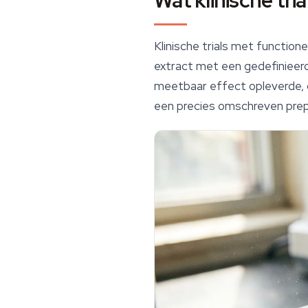
Wat klinische tri
Klinische trials met
function
extract met een gedefinieerd
meetbaar effect opleverde, 
een precies omschreven prepa