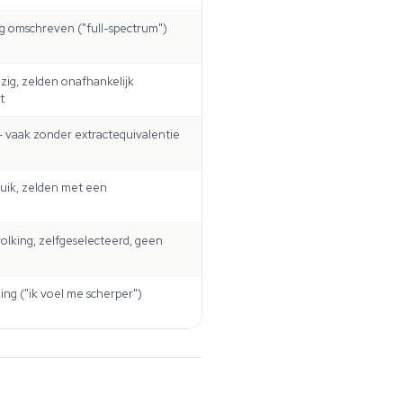
g omschreven ("full-spectrum")
ig, zelden onafhankelijk
t
— vaak zonder extractequivalentie
ruik, zelden met een
lking, zelfgeselecteerd, geen
ing ("ik voel me scherper")