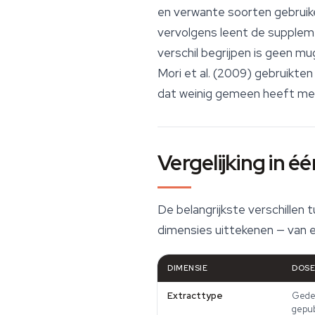
en verwante soorten gebruike
vervolgens leent de supplemen
verschil begrijpen is geen mu
Mori et al. (2009) gebruikte
dat weinig gemeen heeft met 
Vergelijking in 
De belangrijkste verschillen
dimensies uittekenen — van 
DIMENSIE
DOSE
Extracttype
Gedef
gepub