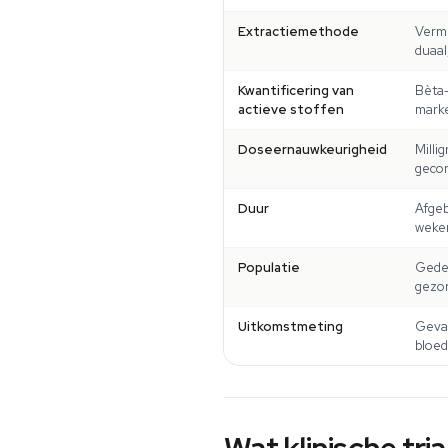
Extractiemethode
Verme
duaal
Kwantificering van
Bèta-
actieve stoffen
marke
Doseernauwkeurigheid
Milli
gecor
Duur
Afgeb
weken 
Populatie
Gedef
gezon
Uitkomstmeting
Geva
bloed