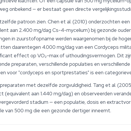
nitieve klachten. Of een capsule van 500 mg mycelium-op
lweg onbekend — er bestaat geen directe vergelijkingsstudi
zelfde patroon zien. Chen et al. (2010) onderzochten een
alent aan 2.400 mg/dag Cs-4-mycelium) bij gezonde oude
ngen in zuurstofopname werden waargenomen bij de hogere 
testten daarentegen 4.000 mg/dag van een Cordyceps militar
ficant effect op VO₂-max of uithoudingsvermogen. Dit zij
llende preparaten, verschillende populaties en verschillend
len voor "cordyceps en sportprestaties" is een categorieve
un preparaten met dezelfde zorgvuldigheid. Tang et al. (2
ct (equivalent aan 1.440 mg/dag) en observeerden verande
vergevorderd stadium — een populatie, dosis en extractvor
le van 500 mg die een gezonde dertiger inneemt.