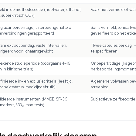
ld in de methodesectie (heetwater, ethanol,
Vaak niet vermeld of vaa
, superkritisch CO₂)
glucanpercentage, triterpeengehalte of
Soms vermeld, soms afwez
rverbindingen gerapporteerd
geverifieerd op het etike
gram extract per dag, vaste intervallen,
"Twee capsules per dag" 
rigeerd voor lichaamsgewicht
te specificeren
akende studieperiode (doorgaans 4–16
Onbeperkt dagelijks geb
in klinische trials)
herbeoordelingsmoment
inieerde in- en exclusiecriteria (leeftijd,
Algemene volwassen bevo
dheidsstatus, medicijngebruik)
screening
lideerde instrumenten (MMSE, SF-36,
Subjectieve zelfbeoordel
markers, VO₂-max-tests)