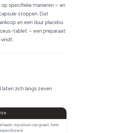
d op specifieke manieren — en
e capsule stoppen. Dat
aankoop en een duur placebo.
aceus-tablet — een preparaat
vindt.
 laten zich langs zeven
TEN
lichaam, mycelium-op-graan, hele
especificeerd