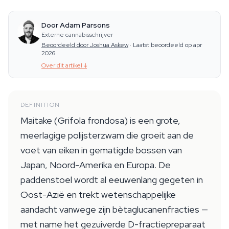
Door Adam Parsons
Externe cannabisschrijver
Beoordeeld door Joshua Askew
·
Laatst beoordeeld op apr
2026
Over dit artikel
↓
DEFINITION
Maitake (Grifola frondosa) is een grote,
meerlagige polijsterzwam die groeit aan de
voet van eiken in gematigde bossen van
Japan, Noord-Amerika en Europa. De
paddenstoel wordt al eeuwenlang gegeten in
Oost-Azië en trekt wetenschappelijke
aandacht vanwege zijn bètaglucanenfracties —
met name het gezuiverde D-fractiepreparaat