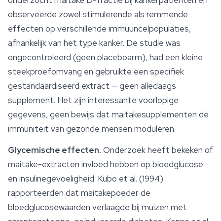
onderzocht maitake D-fractie bij kankerpatiënten en
observeerde zowel stimulerende als remmende
effecten op verschillende immuuncelpopulaties,
afhankelijk van het type kanker. De studie was
ongecontroleerd (geen placeboarm), had een kleine
steekproefomvang en gebruikte een specifiek
gestandaardiseerd extract — geen alledaags
supplement. Het zijn interessante voorlopige
gegevens, geen bewijs dat maitakesupplementen de
immuniteit
van gezonde mensen moduleren.
Glycemische effecten.
Onderzoek heeft bekeken of
maitake-extracten invloed hebben op bloedglucose
en insulinegevoeligheid. Kubo et al. (1994)
rapporteerden dat maitakepoeder de
bloedglucosewaarden verlaagde bij muizen met