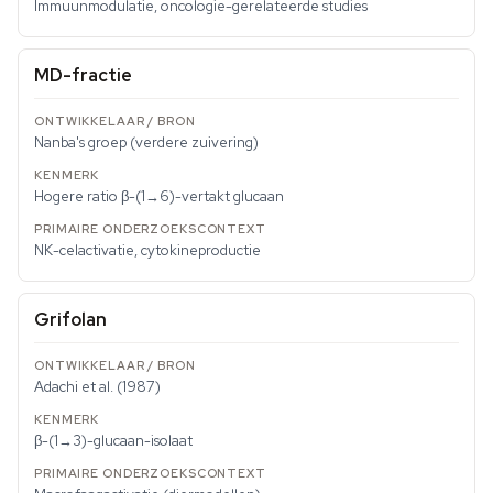
Immuunmodulatie, oncologie-gerelateerde studies
MD-fractie
Nanba's groep (verdere zuivering)
Hogere ratio β-(1→6)-vertakt glucaan
NK-celactivatie, cytokineproductie
Grifolan
Adachi et al. (1987)
β-(1→3)-glucaan-isolaat