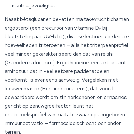
insulinegevoeligheid.
Naast bètaglucanen bevatten maitakevruchtlichamen
ergosterol (een precursor van vitamine D₂ bij
blootstelling aan UV-licht), diverse lectinen en kleinere
hoeveelheden triterpenen — al is het triterpeenprofiel
veel minder gekarakteriseerd dan dat van reishi
(Ganoderma lucidum). Ergothioneïne, een antioxidant
aminozuur dat in veel eetbare paddenstoelen
voorkomt, is eveneens aanwezig. Vergeleken met
leeuwenmanen (Hericium erinaceus), dat vooral
gewaardeerd wordt om zijn hericenonen en
erinacines
gericht op zenuwgroeifactor, leunt het
onderzoeksprofiel van maitake zwaar op aangeboren
immuunactivatie — farmacologisch echt een ander
terrein.