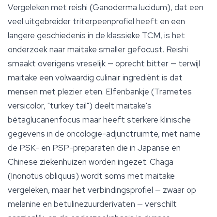
Vergeleken met reishi (Ganoderma lucidum), dat een
veel uitgebreider triterpeenprofiel heeft en een
langere geschiedenis in de klassieke TCM, is het
onderzoek naar maitake smaller gefocust. Reishi
smaakt overigens vreselijk — oprecht bitter — terwijl
maitake een volwaardig culinair ingrediënt is dat
mensen met plezier eten. Elfenbankje (Trametes
versicolor, "turkey tail") deelt maitake's
bètaglucanenfocus maar heeft sterkere klinische
gegevens in de oncologie-adjunctruimte, met name
de PSK- en PSP-preparaten die in Japanse en
Chinese ziekenhuizen worden ingezet.
Chaga
(Inonotus obliquus) wordt soms met maitake
vergeleken, maar het verbindingsprofiel — zwaar op
melanine en betulinezuurderivaten — verschilt