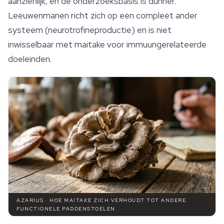
aanzienlijk, en de onderzoeksbasis is dunner.
Leeuwenmanen richt zich op een compleet ander
systeem (neurotrofineproductie) en is niet
inwisselbaar met maitake voor immuungerelateerde
doeleinden.
AZARIUS · HOE MAITAKE ZICH VERHOUDT TOT ANDERE
FUNCTIONELE PADDENSTOELEN