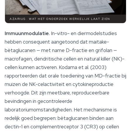
AZARIUS · WAT HET ONDERZOEK WERKELIJK LAAT ZIEN
Immuunmodulatie.
In-vitro- en diermodelstudies
hebben consequent aangetoond dat maitake-
bètaglucanen — met name D-fractie en grifolan —
macrofagen, dendritische cellen en natural killer (NK)-
cellen kunnen activeren. Kodama et al. (2003)
rapporteerden dat orale toediening van MD-fractie bij
muizen de NK-celactiviteit en cytokineproductie
verhoogde. Dit zijn meetbare, reproduceerbare
bevindingen in gecontroleerde
laboratoriumomstandigheden. Het mechanisme is
redelijk goed begrepen: bètaglucanen binden aan
dectin-1 en complementreceptor 3 (CR3) op cellen