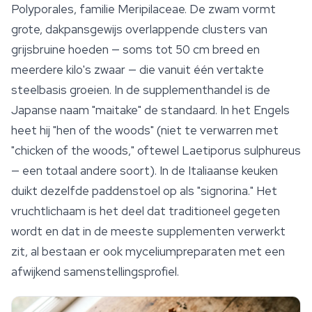
Polyporales, familie Meripilaceae. De zwam vormt
grote, dakpansgewijs overlappende clusters van
grijsbruine hoeden — soms tot 50 cm breed en
meerdere kilo's zwaar — die vanuit één vertakte
steelbasis groeien. In de supplementhandel is de
Japanse naam "
maitake
" de standaard. In het Engels
heet hij "hen of the woods" (niet te verwarren met
"chicken of the woods," oftewel Laetiporus sulphureus
— een totaal andere soort). In de Italiaanse keuken
duikt dezelfde paddenstoel op als "signorina." Het
vruchtlichaam is het deel dat traditioneel gegeten
wordt en dat in de meeste supplementen verwerkt
zit, al bestaan er ook myceliumpreparaten met een
afwijkend samenstellingsprofiel.