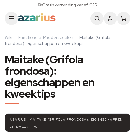
Skip to content
Gratis verzending vanaf €25
Wiki
·
Functionele-Paddenstoelen
·
Maitake (Grifola
frondosa): eigenschappen en kweektips
Maitake (Grifola
frondosa):
eigenschappen en
kweektips
AZARIUS · MAITAKE (GRIFOLA FRONDOSA): EIGENSCHAPPEN
EN KWEEKTIPS