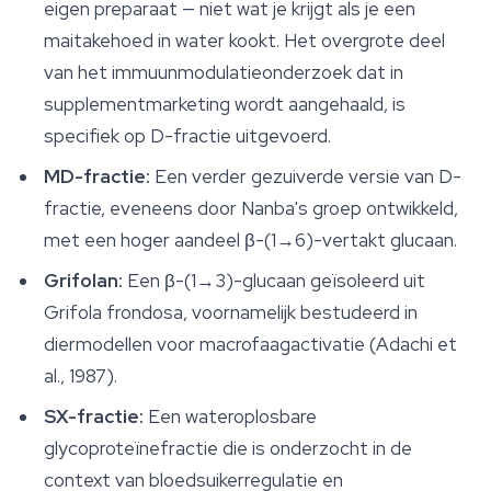
eigen preparaat — niet wat je krijgt als je een
maitakehoed in water kookt. Het overgrote deel
van het immuunmodulatieonderzoek dat in
supplementmarketing wordt aangehaald, is
specifiek op D-fractie uitgevoerd.
MD-fractie:
Een verder gezuiverde versie van D-
fractie, eveneens door Nanba's groep ontwikkeld,
met een hoger aandeel β-(1→6)-vertakt glucaan.
Grifolan:
Een β-(1→3)-glucaan geïsoleerd uit
Grifola frondosa, voornamelijk bestudeerd in
diermodellen voor macrofaagactivatie (Adachi et
al., 1987).
SX-fractie:
Een wateroplosbare
glycoproteïnefractie die is onderzocht in de
context van bloedsuikerregulatie en