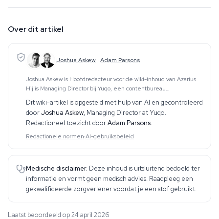
Over dit artikel
Joshua Askew
·
Adam Parsons
Joshua Askew is Hoofdredacteur voor de wiki-inhoud van Azarius.
Hij is Managing Director bij Yuqo, een contentbureau
gespecialiseerd in redactioneel werk over cannabis, psychedelica
Dit wiki-artikel is opgesteld met hulp van AI en gecontroleerd
en etnobotanie in meerdere talen. Het
door
Joshua Askew
,
Managing Director at Yuqo
.
Redactioneel toezicht door
Adam Parsons
.
Redactionele normen
·
AI-gebruiksbeleid
Medische disclaimer.
Deze inhoud is uitsluitend bedoeld ter
informatie en vormt geen medisch advies. Raadpleeg een
gekwalificeerde zorgverlener voordat je een stof gebruikt.
Laatst beoordeeld op 24 april 2026