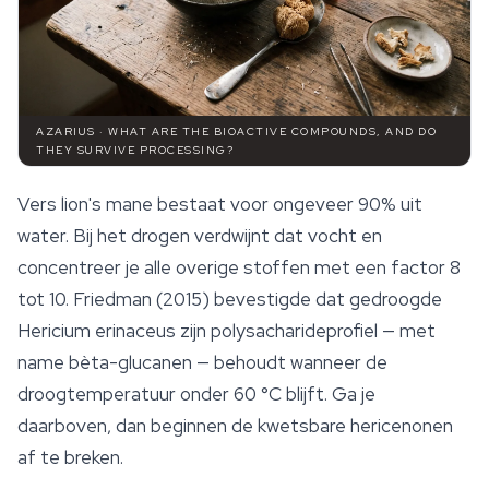
AZARIUS · WHAT ARE THE BIOACTIVE COMPOUNDS, AND DO
THEY SURVIVE PROCESSING?
Vers lion's mane bestaat voor ongeveer 90% uit
water. Bij het drogen verdwijnt dat vocht en
concentreer je alle overige stoffen met een factor 8
tot 10. Friedman (2015) bevestigde dat gedroogde
Hericium erinaceus
zijn polysacharideprofiel — met
name
bèta-glucanen
— behoudt wanneer de
droogtemperatuur onder 60 °C blijft. Ga je
daarboven, dan beginnen de kwetsbare hericenonen
af te breken.