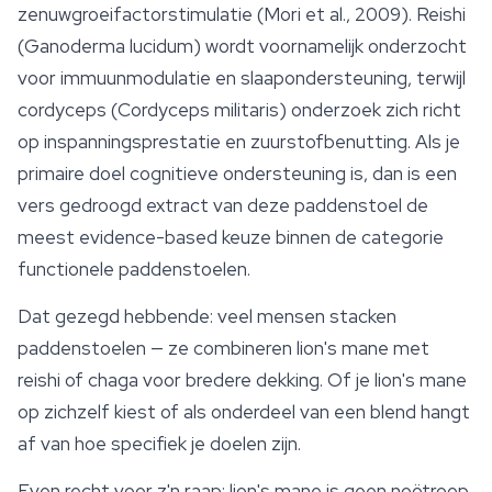
zenuwgroeifactorstimulatie (Mori et al., 2009). Reishi
(
Ganoderma lucidum
) wordt voornamelijk onderzocht
voor immuunmodulatie en slaapondersteuning, terwijl
cordyceps
(
Cordyceps militaris
) onderzoek zich richt
op inspanningsprestatie en zuurstofbenutting. Als je
primaire doel cognitieve ondersteuning is, dan is een
vers gedroogd extract van deze paddenstoel de
meest evidence-based keuze binnen de categorie
functionele paddenstoelen.
Dat gezegd hebbende: veel mensen stacken
paddenstoelen — ze combineren lion's mane met
reishi of chaga voor bredere dekking. Of je lion's mane
op zichzelf kiest of als onderdeel van een blend hangt
af van hoe specifiek je doelen zijn.
Even recht voor z'n raap: lion's mane is geen noötroop