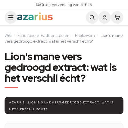
Skip to content
Gratis verzending vanaf €25
Wiki
·
Functionele-Paddenstoelen
·
Pruikzwam
·
Lion's mane
vers gedroogd extract: wat is het verschil écht?
Lion's mane vers
gedroogd extract: wat is
het verschil écht?
AZARIUS · LION'S MANE VERS GEDROOGD EXTRACT: WAT IS
HET VERSCHIL ÉCHT?