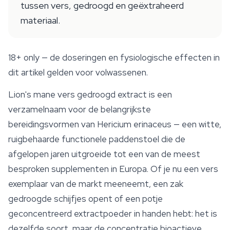
tussen vers, gedroogd en geëxtraheerd
materiaal.
18+ only
— de doseringen en fysiologische effecten in
dit artikel gelden voor volwassenen.
Lion's mane
vers gedroogd extract is een
verzamelnaam voor de belangrijkste
bereidingsvormen van
Hericium erinaceus
— een witte,
ruigbehaarde functionele paddenstoel die de
afgelopen jaren uitgroeide tot een van de meest
besproken supplementen in Europa. Of je nu een vers
exemplaar van de markt meeneemt, een zak
gedroogde schijfjes opent of een potje
geconcentreerd extractpoeder in handen hebt: het is
dezelfde soort, maar de concentratie bioactieve