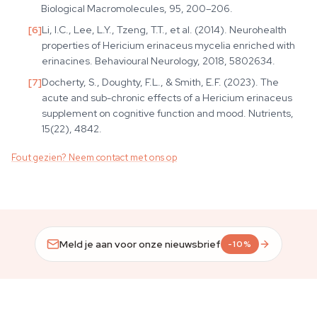
Biological Macromolecules, 95, 200–206.
[
6
]
Li, I.C., Lee, L.Y., Tzeng, T.T., et al. (2014). Neurohealth
properties of Hericium erinaceus mycelia enriched with
erinacines. Behavioural Neurology, 2018, 5802634.
[
7
]
Docherty, S., Doughty, F.L., & Smith, E.F. (2023). The
acute and sub-chronic effects of a Hericium erinaceus
supplement on cognitive function and mood. Nutrients,
15(22), 4842.
Fout gezien? Neem contact met ons op
Meld je aan voor onze nieuwsbrief
-10%