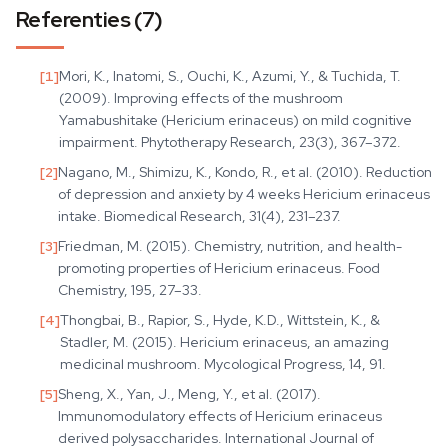
Referenties (7)
[
1
]
Mori, K., Inatomi, S., Ouchi, K., Azumi, Y., & Tuchida, T.
(2009). Improving effects of the mushroom
Yamabushitake (Hericium erinaceus) on mild cognitive
impairment. Phytotherapy Research, 23(3), 367–372.
[
2
]
Nagano, M., Shimizu, K., Kondo, R., et al. (2010). Reduction
of depression and anxiety by 4 weeks Hericium erinaceus
intake. Biomedical Research, 31(4), 231–237.
[
3
]
Friedman, M. (2015). Chemistry, nutrition, and health-
promoting properties of Hericium erinaceus. Food
Chemistry, 195, 27–33.
[
4
]
Thongbai, B., Rapior, S., Hyde, K.D., Wittstein, K., &
Stadler, M. (2015). Hericium erinaceus, an amazing
medicinal mushroom. Mycological Progress, 14, 91.
[
5
]
Sheng, X., Yan, J., Meng, Y., et al. (2017).
Immunomodulatory effects of Hericium erinaceus
derived polysaccharides. International Journal of