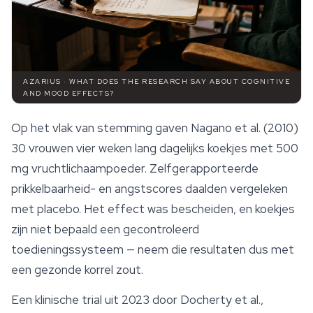
AZARIUS · WHAT DOES THE RESEARCH SAY ABOUT COGNITIVE
AND MOOD EFFECTS?
Op het vlak van stemming gaven Nagano et al. (2010)
30 vrouwen vier weken lang dagelijks koekjes met 500
mg vruchtlichaampoeder. Zelfgerapporteerde
prikkelbaarheid- en angstscores daalden vergeleken
met placebo. Het effect was bescheiden, en koekjes
zijn niet bepaald een gecontroleerd
toedieningssysteem — neem die resultaten dus met
een gezonde korrel zout.
Een klinische trial uit 2023 door Docherty et al.,