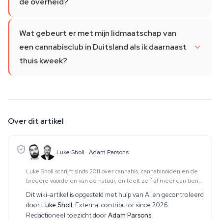
de overheid?
Wat gebeurt er met mijn lidmaatschap van
een cannabisclub in Duitsland als ik daarnaast
thuis kweek?
Over dit artikel
Luke Sholl
·
Adam Parsons
Luke Sholl schrijft sinds 2011 over cannabis, cannabinoïden en de
bredere voordelen van de natuur, en teelt zelf al meer dan tien
jaar cannabis in kweektenten thuis. Die praktische teeltervaring —
Dit wiki-artikel is opgesteld met hulp van AI en gecontroleerd
die de volledige cyclus
door
Luke Sholl
,
External contributor since 2026
.
Redactioneel toezicht door
Adam Parsons
.