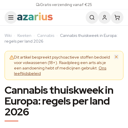
Skip to content
Gratis verzending vanaf €25
Wiki
·
Kweken
·
Cannabis
·
Cannabis thuiskweek in Europa:
regels per land 2026
Dit artikel bespreekt psychoactieve stoffen bedoeld
voor volwassenen (18+). Raadpleeg een arts als je
een aandoening hebt of medicijnen gebruikt.
Ons
leeftijdsbeleid
Cannabis thuiskweek in
Europa: regels per land
2026