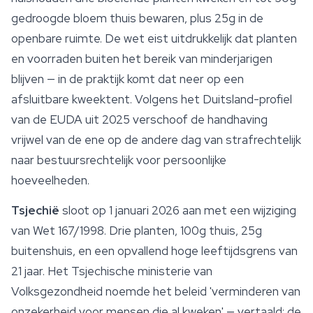
gedroogde bloem thuis bewaren, plus 25g in de
openbare ruimte. De wet eist uitdrukkelijk dat planten
en voorraden buiten het bereik van minderjarigen
blijven — in de praktijk komt dat neer op een
afsluitbare
kweektent
. Volgens het Duitsland-profiel
van de EUDA uit 2025 verschoof de handhaving
vrijwel van de ene op de andere dag van strafrechtelijk
naar bestuursrechtelijk voor persoonlijke
hoeveelheden.
Tsjechië
sloot op 1 januari 2026 aan met een wijziging
van Wet 167/1998. Drie planten, 100g thuis, 25g
buitenshuis, en een opvallend hoge leeftijdsgrens van
21 jaar. Het Tsjechische ministerie van
Volksgezondheid noemde het beleid 'verminderen van
onzekerheid voor mensen die al kweken' — vertaald: de