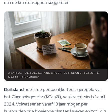
dan de krantenkoppen suggereren.
AZARIUS · DE TOEGESTANE GROEP: DUITSLAND, TSJECHIË,
MALTA, LUXEMBURG
Duitsland
heeft de persoonlijke teelt geregeld via
het Cannabisgesetz (KCanG), van kracht sinds 1 april
2024. Volwassenen vanaf 18 jaar mogen per
huishouden drie bloeiende planten kweken en tot 50g