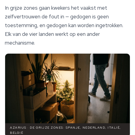
In grijze zones gaan kwekers het vaakst met
zelfvertrouwen de fout in — gedogen is geen
toestemming, en gedogen kan worden ingetrokken.
Elk van de vier landen werkt op een ander
mechanisme.
AZARIUS · DE GRIJZE ZONES: SPANJE, NEDERLAND, ITALIË,
BELGIË