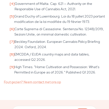
[
4
]
Government of Malta. Cap. 621 — Authority on the
Responsible Use of Cannabis Act, 2021.
[
5
]
Grand Duchy of Luxembourg. Loi du 18 juillet 2023 portant
modification de la loi modifiée du 19 février 1973.
[
6
]
Corte Suprema di Cassazione. Sentenza No. 12348/2019,
Sezioni Unite, on minimal domestic cultivation.
[
7
]
Beckley Foundation. European Cannabis Policy Briefing
2024. Oxford, 2024.
[
8
]
EMCDDA / EUDA country maps and data tables,
accessed Q2 2026.
[
9
]
High Times. "Home Cultivation and Possession: What's
Permitted in Europe as of 2026." Published Q1 2026.
Fout gezien? Neem contact met ons op