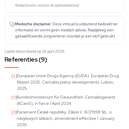
Redactionele normen
·
AI-gebruiksbeleid
Medische disclaimer.
Deze inhoud is uitsluitend bedoeld ter
informatie en vormt geen medisch advies. Raadpleeg een
gekwalificeerde zorgverlener voordat je een stof gebruikt.
Laatst beoordeeld op 24 april 2026
Referenties (9)
[
1
]
European Union Drugs Agency (EUDA). European Drug
Report 2025: Cannabis policy developments. Lisbon,
2025.
[
2
]
Bundesministerium für Gesundheit. Cannabisgesetz
(KCanG), in force 1 April 2024.
[
3
]
Parlament České republiky. Zákon č. 167/1998 Sb., o
návykových látkách, amendment effective 1 January
2026.