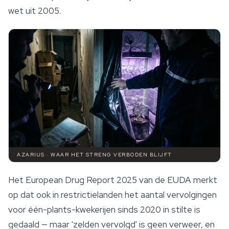
wet uit 2005.
AZARIUS · WAAR HET STRENG VERBODEN BLIJFT
Het European Drug Report 2025 van de EUDA merkt
op dat ook in restrictielanden het aantal vervolgingen
voor één-plants-kwekerijen sinds 2020 in stilte is
gedaald — maar 'zelden vervolgd' is geen verweer, en