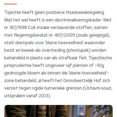
Tsjechië heeft geen positieve thuiskweekregeling.
Wat het wel heeft is een decriminaliseringskader: Wet
nr. 167/1998 Coll. inzake verslavende stoffen, samen
met Regeringsbesluit nr. 467/2009 (zoals gewijzigd),
stelt drempels voor 'kleine hoeveelheid' waaronder
bezit en kweek als overtreding (přestupek) worden
behandeld in plaats van als strafbaar feit. Tsjechische
jurisprudentie heeft ongeveer vijf planten of ~10g
gedroogde bloem als binnen die 'kleine hoeveelheid'-
zone behandeld, al heeft het Grondwettelijk Hof zich
verzet tegen rigide numerieke grenzen (Ústavní soud,
uitspraken vanaf 2013).