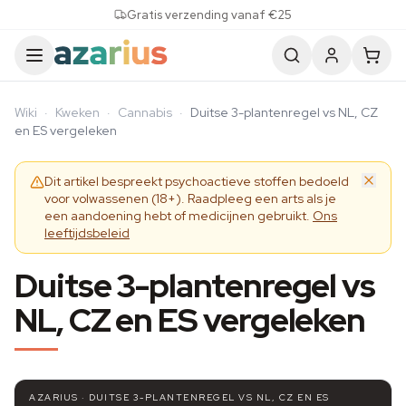
Skip to content
Gratis verzending vanaf €25
Wiki
·
Kweken
·
Cannabis
·
Duitse 3-plantenregel vs NL, CZ
en ES vergeleken
Dit artikel bespreekt psychoactieve stoffen bedoeld
voor volwassenen (18+). Raadpleeg een arts als je
een aandoening hebt of medicijnen gebruikt.
Ons
leeftijdsbeleid
Duitse 3-plantenregel vs
NL, CZ en ES vergeleken
AZARIUS · DUITSE 3-PLANTENREGEL VS NL, CZ EN ES