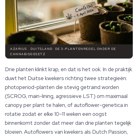
AZARIUS · DUITSLAND: DE 3-PLANTENREGEL ONDER DE
CANNABISGESETZ
Drie planten klinkt krap, en dat is het ook. In de praktijk
duwt het Duitse kwekers richting twee strategieën:
photoperiod-planten die stevig getraind worden
(SCROG, main-lining, agressieve LST) om maximaal
canopy per plant te halen, of autoflower-genetica in
rotatie zodat er elke 10–11 weken een oogst
binnenkomt zonder dat meer dan drie planten tegelijk
bloeien. Autoflowers van kwekers als Dutch Passion,