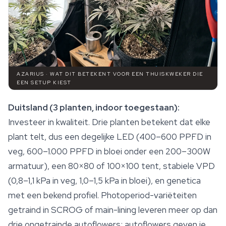
AZARIUS · WAT DIT BETEKENT VOOR EEN THUISKWEKER DIE
EEN SETUP KIEST
Duitsland (3 planten, indoor toegestaan):
Investeer in kwaliteit. Drie planten betekent dat elke
plant telt, dus een degelijke LED (400–600 PPFD in
veg, 600–1.000 PPFD in bloei onder een 200–300W
armatuur), een 80×80 of 100×100 tent, stabiele VPD
(0,8–1,1 kPa in veg, 1,0–1,5 kPa in bloei), en genetica
met een bekend profiel. Photoperiod-variëteiten
getraind in SCROG of main-lining leveren meer op dan
drie ongetrainde autoflowers; autoflowers geven je