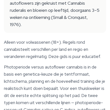
autoflowers zijn gekruist met Cannabis
ruderalis en bloeien op leeftijd, doorgaans 3–5
weken na ontkieming (Small & Cronquist,
1976).
Alleen voor volwassenen (18+). Regels rond
cannabisteelt verschillen per land en regio en
veranderen regelmatig. Deze gids is puur educatief.
Photoperiode versus autoflower cannabis is in de
basis een genetica-keuze die je tentformaat,
lichtschema, planning en de hoeveelheid training die je
realistisch kunt doen bepaalt. Voor een thuiskweker is
dit de eerste echte splitsing op het pad. De twee
typen komen uit verschillende lijnen — photoperiode-
rassen uit
Cannabis sativa
en
C. indica
, autoflowers uit