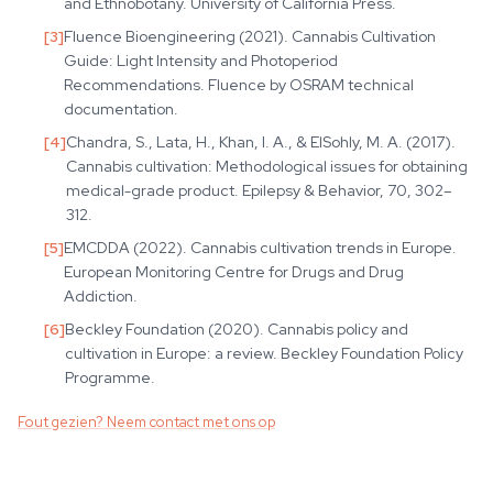
and Ethnobotany. University of California Press.
[
3
]
Fluence Bioengineering (2021). Cannabis Cultivation
Guide: Light Intensity and Photoperiod
Recommendations. Fluence by OSRAM technical
documentation.
[
4
]
Chandra, S., Lata, H., Khan, I. A., & ElSohly, M. A. (2017).
Cannabis cultivation: Methodological issues for obtaining
medical-grade product. Epilepsy & Behavior, 70, 302–
312.
[
5
]
EMCDDA (2022). Cannabis cultivation trends in Europe.
European Monitoring Centre for Drugs and Drug
Addiction.
[
6
]
Beckley Foundation (2020). Cannabis policy and
cultivation in Europe: a review. Beckley Foundation Policy
Programme.
Fout gezien? Neem contact met ons op