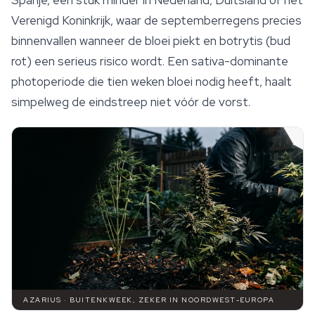
Spanje, een stuk minder in Nederland, Duitsland of het
Verenigd Koninkrijk, waar de septemberregens precies
binnenvallen wanneer de bloei piekt en botrytis (bud
rot) een serieus risico wordt. Een sativa-dominante
photoperiode die tien weken bloei nodig heeft, haalt
simpelweg de eindstreep niet vóór de vorst.
AZARIUS · BUITENKWEEK, ZEKER IN NOORDWEST-EUROPA