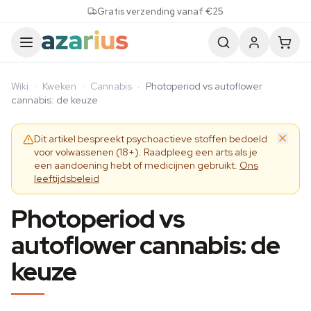
Skip to content
Gratis verzending vanaf €25
Wiki
·
Kweken
·
Cannabis
·
Photoperiod vs autoflower
cannabis: de keuze
Dit artikel bespreekt psychoactieve stoffen bedoeld
voor volwassenen (18+). Raadpleeg een arts als je
een aandoening hebt of medicijnen gebruikt.
Ons
leeftijdsbeleid
Photoperiod vs
autoflower cannabis: de
keuze