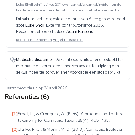
Luke Sholl schrijft sinds 2011 over cannabis, cannabinoïden en de
bredere voordelen van de natuur, en teelt zelf al meer dan tien
jaar cannabis in kweektenten thuis. Die praktische teeltervaring —
Dit wiki-artikel is opgesteld met hulp van AI en gecontroleerd
die de volledige cyclus
door
Luke Sholl
,
External contributor since 2026
.
Redactioneel toezicht door
Adam Parsons
.
Redactionele normen
·
AI-gebruiksbeleid
Medische disclaimer.
Deze inhoud is uitsluitend bedoeld ter
informatie en vormt geen medisch advies. Raadpleeg een
gekwalificeerde zorgverlener voordat je een stof gebruikt.
Laatst beoordeeld op 24 april 2026
Referenties (6)
[
1
]
Small, E., & Cronquist, A. (1976). A practical and natural
taxonomy for Cannabis. Taxon, 25(4), 405–435.
[
2
]
Clarke, R. C., & Merlin, M. D. (2013). Cannabis: Evolution