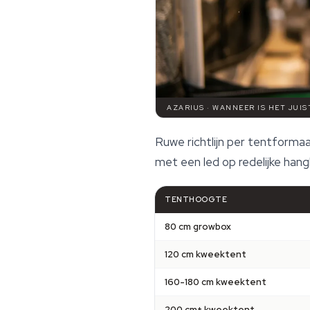
AZARIUS · WANNEER IS HET JUI
Ruwe richtlijn per tentforma
met een led op redelijke han
TENTHOOGTE
80 cm growbox
120 cm kweektent
160-180 cm kweektent
200 cm+ kweektent