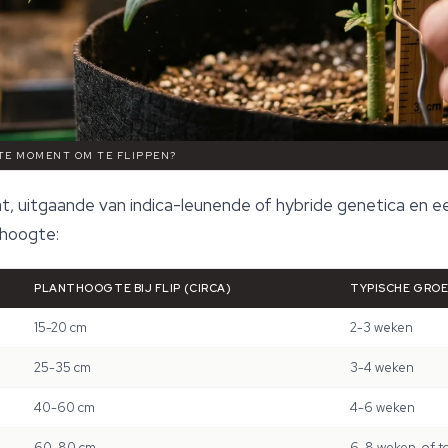
STE MOMENT OM TE FLIPPEN?
at, uitgaande van indica-leunende of hybride genetica en 
ghoogte:
PLANTHOOGTE BIJ FLIP (CIRCA)
TYPISCHE GROE
15-20 cm
2-3 weken
25-35 cm
3-4 weken
40-60 cm
4-6 weken
60-80 cm
6-8 weken, of tot