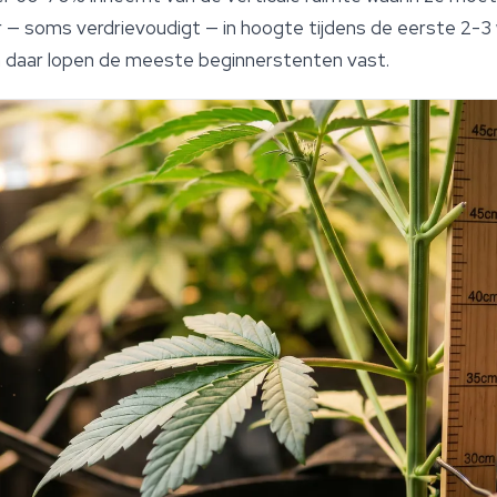
 — soms verdrievoudigt — in hoogte tijdens de eerste 2-3 
n daar lopen de meeste beginnerstenten vast.