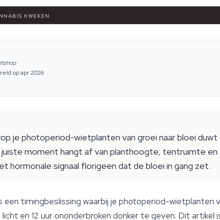
ANNABIS KWEKEN
rtshop
eeld op apr 2026
op je photoperiod-wietplanten van groei naar bloei duwt do
uiste moment hangt af van planthoogte, tentruimte en s
et hormonale signaal florigeen dat de bloei in gang zet.
s een timingbeslissing waarbij je photoperiod-wietplanten 
 licht en 12 uur ononderbroken donker te geven. Dit artikel