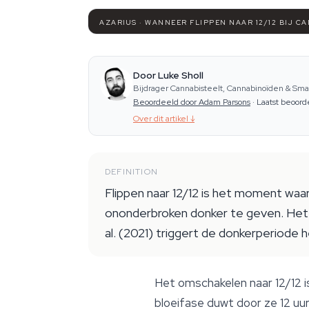
AZARIUS · WANNEER FLIPPEN NAAR 12/12 BIJ C
Door Luke Sholl
Bijdrager Cannabisteelt, Cannabinoïden & Sma
Beoordeeld door Adam Parsons
·
Laatst beoord
Over dit artikel
↓
DEFINITION
Flippen naar 12/12 is het moment waar
ononderbroken donker te geven. Het j
al. (2021) triggert de donkerperiode h
Het omschakelen naar 12/12 i
bloeifase duwt door ze 12 uur