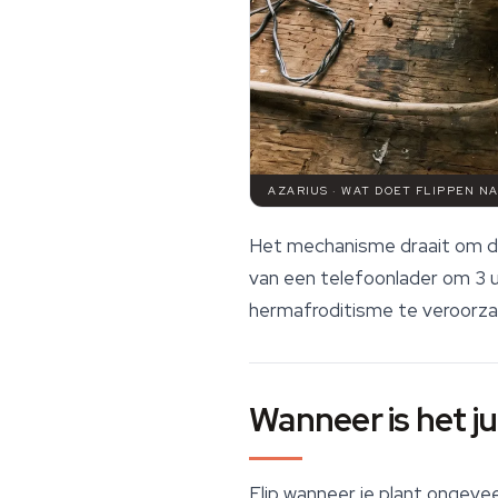
AZARIUS · WAT DOET FLIPPEN NA
Het mechanisme draait om de 
van een telefoonlader om 3 u
hermafroditisme te veroorzaken
Wanneer is het j
Flip wanneer je plant ongeve