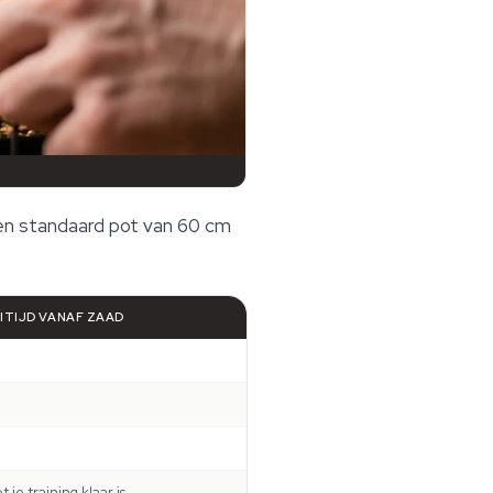
een standaard pot van 60 cm
ITIJD VANAF ZAAD
 je training klaar is