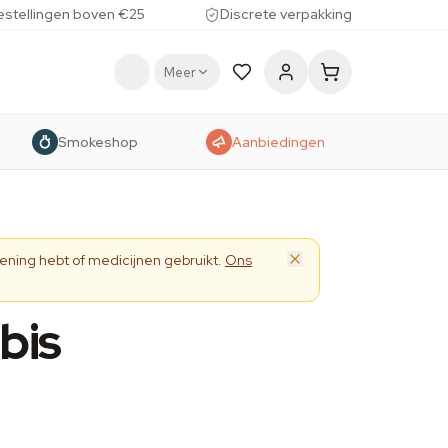
estellingen boven €25
Discrete verpakking
Meer
Smokeshop
Aanbiedingen
ening hebt of medicijnen gebruikt.
Ons
bis