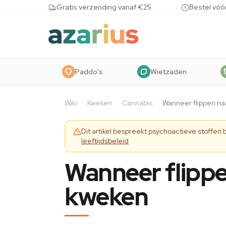
Skip to content
Gratis verzending vanaf €25
Bestel vóó
Paddo's
Wietzaden
Wiki
·
Kweken
·
Cannabis
·
Wanneer flippen naa
Dit artikel bespreekt psychoactieve stoffen
leeftijdsbeleid
Wanneer flippen
kweken