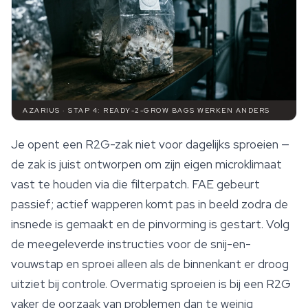
AZARIUS · STAP 4: READY-2-GROW BAGS WERKEN ANDERS
Je opent een R2G-zak niet voor dagelijks sproeien —
de zak is juist ontworpen om zijn eigen microklimaat
vast te houden via die filterpatch. FAE gebeurt
passief; actief wapperen komt pas in beeld zodra de
insnede is gemaakt en de pinvorming is gestart. Volg
de meegeleverde instructies voor de snij-en-
vouwstap en sproei alleen als de binnenkant er droog
uitziet bij controle. Overmatig sproeien is bij een R2G
vaker de oorzaak van problemen dan te weinig