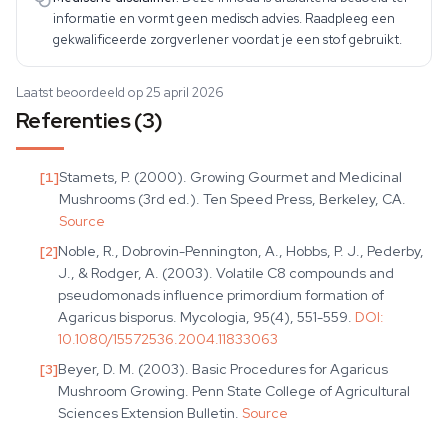
informatie en vormt geen medisch advies. Raadpleeg een
gekwalificeerde zorgverlener voordat je een stof gebruikt.
Laatst beoordeeld op 25 april 2026
Referenties (3)
[
1
]
Stamets, P. (2000). Growing Gourmet and Medicinal
Mushrooms (3rd ed.). Ten Speed Press, Berkeley, CA.
Source
[
2
]
Noble, R., Dobrovin-Pennington, A., Hobbs, P. J., Pederby,
J., & Rodger, A. (2003). Volatile C8 compounds and
pseudomonads influence primordium formation of
Agaricus bisporus. Mycologia, 95(4), 551-559.
DOI:
10.1080/15572536.2004.11833063
[
3
]
Beyer, D. M. (2003). Basic Procedures for Agaricus
Mushroom Growing. Penn State College of Agricultural
Sciences Extension Bulletin.
Source