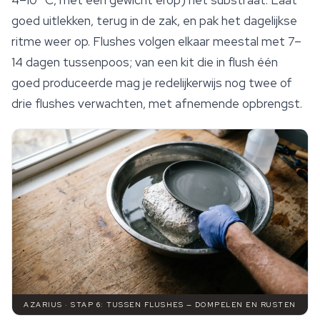
4–10 °C, met een gewicht erop) het
substraat
. Laat
goed uitlekken, terug in de zak, en pak het dagelijkse
ritme weer op. Flushes volgen elkaar meestal met 7–
14 dagen tussenpoos; van een kit die in flush één
goed produceerde mag je redelijkerwijs nog twee of
drie flushes verwachten, met afnemende opbrengst.
AZARIUS · STAP 6: TUSSEN FLUSHES — DOMPELEN EN RUSTEN