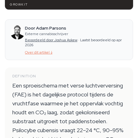
GROWKIT
Door Adam Parsons
Externe cannabisschrijver
Beoordeeld door Joshua Askew
·
Laatst beoordeeld op apr
2026
Over dit artikel
↓
DEFINITION
Een sproeischema met verse luchtverversing
(FAE) is het dagelijkse protocol tijdens de
vruchtfase waarmee je het oppervlak vochtig
houdt en CO₂ laag, zodat gekoloniseerd
substraat uitgroeit tot paddenstoelen.
Psilocybe cubensis vraagt 22–24 °C, 90–95%