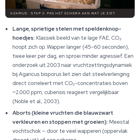
AZARIUS · STAP 3: PAS HET SCHEMA AAN WAT JE ZIET
Lange, sprietige stelen met speldenknop-
hoedjes:
Klassiek beeld van te lage FAE. CO₂
hoopt zich op. Wapper langer (45–60 seconden),
twee keer per dag, en sproei minder agressief. Een
onderzoek uit 2003 naar vruchtzettingsdynamiek
bij
Agaricus bisporus
liet zien dat steelverlenging
direct correleert met CO₂-concentraties boven
~2.000 ppm; cubensis reageert vergelijkbaar
(Noble et al., 2003).
Aborts (kleine vruchten die blauwzwart
verkleuren en stoppen met groeien):
Meestal
vochtschok — door te veel wapperen (oppervlak