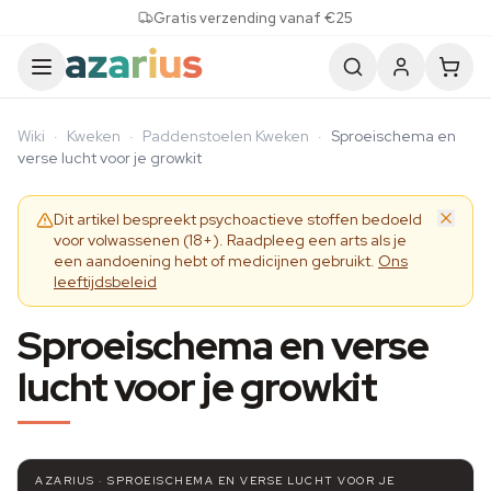
Skip to content
Gratis verzending vanaf €25
Wiki
·
Kweken
·
Paddenstoelen Kweken
·
Sproeischema en
verse lucht voor je growkit
Dit artikel bespreekt psychoactieve stoffen bedoeld
voor volwassenen (18+). Raadpleeg een arts als je
een aandoening hebt of medicijnen gebruikt.
Ons
leeftijdsbeleid
Sproeischema en verse
lucht voor je growkit
AZARIUS · SPROEISCHEMA EN VERSE LUCHT VOOR JE