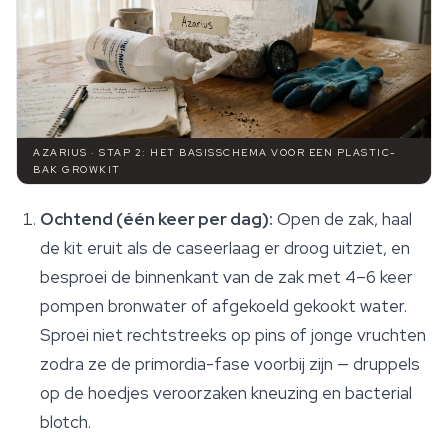
AZARIUS · STAP 2: HET BASISSCHEMA VOOR EEN PLASTIC-
BAK GROWKIT
Ochtend (één keer per dag):
Open de zak, haal
de kit eruit als de caseerlaag er droog uitziet, en
besproei de binnenkant van de zak met 4–6 keer
pompen bronwater of afgekoeld gekookt water.
Sproei
niet
rechtstreeks op pins of jonge vruchten
zodra ze de primordia-fase voorbij zijn — druppels
op de hoedjes veroorzaken kneuzing en bacterial
blotch.