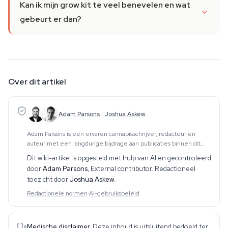
Kan ik mijn grow kit te veel benevelen en wat
gebeurt er dan?
Over dit artikel
Adam Parsons
·
Joshua Askew
Adam Parsons is een ervaren cannabisschrijver, redacteur en
auteur met een langdurige bijdrage aan publicaties binnen dit
vakgebied. Zijn werk omvat CBD, psychedelica, etnobotanica en
Dit wiki-artikel is opgesteld met hulp van AI en gecontroleerd
aanverwante onderwerpen. Hij produce
door
Adam Parsons
,
External contributor
. Redactioneel
toezicht door
Joshua Askew
.
Redactionele normen
·
AI-gebruiksbeleid
Medische disclaimer.
Deze inhoud is uitsluitend bedoeld ter