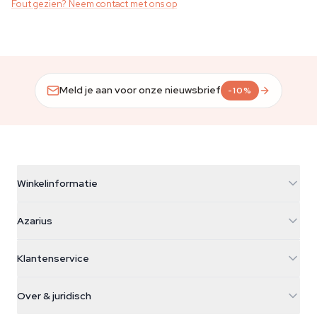
Fout gezien? Neem contact met ons op
Meld je aan voor onze nieuwsbrief
-10%
Winkelinformatie
Azarius
Azarius
Galvaniweg 11
5482 TN Schijndel
Cannabiszaden
Klantenservice
Nederland
Paddo's
Verzendinfo
support@azarius.com
Smokeshop
Over & juridisch
+31(0)204897914
Retourbeleid
Smartshop