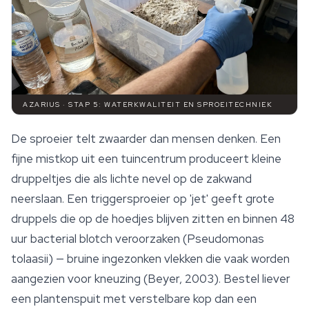
AZARIUS · STAP 5: WATERKWALITEIT EN SPROEITECHNIEK
De sproeier telt zwaarder dan mensen denken. Een
fijne mistkop uit een tuincentrum produceert kleine
druppeltjes die als lichte nevel op de zakwand
neerslaan. Een triggersproeier op 'jet' geeft grote
druppels die op de hoedjes blijven zitten en binnen 48
uur bacterial blotch veroorzaken (
Pseudomonas
tolaasii
) — bruine ingezonken vlekken die vaak worden
aangezien voor kneuzing (Beyer, 2003). Bestel liever
een plantenspuit met verstelbare kop dan een