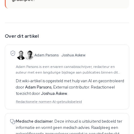
Over dit artikel
Adam Parsons
·
Joshua Askew
Adam Parsons is een ervaren cannabisschrijver, redacteur en
auteur met een langdurige bijdrage aan publicaties binnen dit
vakgebied. Zijn werk omvat CBD, psychedelica, etnobotanica en
Dit wiki-artikel is opgesteld met hulp van AI en gecontroleerd
aanverwante onderwerpen. Hij produce
door
Adam Parsons
,
External contributor
. Redactioneel
toezicht door
Joshua Askew
.
Redactionele normen
·
AI-gebruiksbeleid
Medische disclaimer.
Deze inhoud is uitsluitend bedoeld ter
informatie en vormt geen medisch advies. Raadpleeg een
gekwalificeerde zorgverlener voordat je een stof gebruikt.