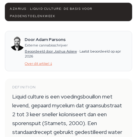
AZARIUS · LIQUID CULTURE: DE BASIS VOOR
PADDENSTOELENKWEEK
Door Adam Parsons
Externe cannabisschrijver
Beoordeeld door Joshua Askew
·
Laatst beoordeeld op apr
2026
Over dit artikel
↓
DEFINITION
Liquid culture is een voedingsbouillon met
levend, gepaard mycelium dat graansubstraat
2 tot 3 keer sneller koloniseert dan een
sporenspuit (Stamets, 2000). Een
standaardrecept gebruikt gedestilleerd water