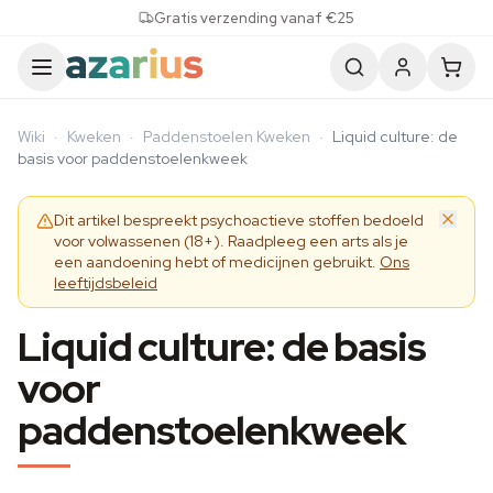
Skip to content
Gratis verzending vanaf €25
Wiki
·
Kweken
·
Paddenstoelen Kweken
·
Liquid culture: de
basis voor paddenstoelenkweek
Dit artikel bespreekt psychoactieve stoffen bedoeld
voor volwassenen (18+). Raadpleeg een arts als je
een aandoening hebt of medicijnen gebruikt.
Ons
leeftijdsbeleid
Liquid culture: de basis
voor
paddenstoelenkweek