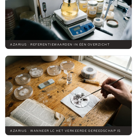
AZARIUS · REFERENTIEWAARDEN IN ÉÉN OVERZICHT
AZARIUS · WANNEER LC HET VERKEERDE GEREEDSCHAP IS