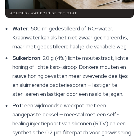
AZARIUS · WAT ER IN DE POT GAAT
Water:
500 ml gedestilleerd of RO-water.
Kraanwater kan als het niet zwaar gechloreerd is,
maar met gedestilleerd haal je die variabele weg.
Suikerbron:
20 g (4%) lichte moutextract, lichte
honing of lichte karo-siroop. Donkere mouten en
rauwe honing bevatten meer zwevende deeltjes
en sluimerende bacteriesporen — lastiger te
steriliseren en lastiger door een naald te jagen.
Pot:
een wijdmondse weckpot met een
aangepaste deksel — meestal met een self-
healing injectiepoort van siliconen (RTV) en een
synthetische 0,2 µm filterpatch voor gaswisseling.