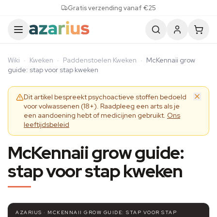
Skip to content
Gratis verzending vanaf €25
Wiki
·
Kweken
·
Paddenstoelen Kweken
·
McKennaii grow
guide: stap voor stap kweken
Dit artikel bespreekt psychoactieve stoffen bedoeld
voor volwassenen (18+). Raadpleeg een arts als je
een aandoening hebt of medicijnen gebruikt.
Ons
leeftijdsbeleid
McKennaii grow guide:
stap voor stap kweken
AZARIUS · MCKENNAII GROW GUIDE: STAP VOOR STAP