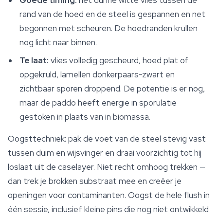
Goede timing:
het dunne witte vlies tussen de
rand van de hoed en de steel is gespannen en net
begonnen met scheuren. De hoedranden krullen
nog licht naar binnen.
Te laat:
vlies volledig gescheurd, hoed plat of
opgekruld, lamellen donkerpaars-zwart en
zichtbaar sporen droppend. De potentie is er nog,
maar de paddo heeft energie in sporulatie
gestoken in plaats van in biomassa.
Oogsttechniek: pak de voet van de steel stevig vast
tussen duim en wijsvinger en draai voorzichtig tot hij
loslaat uit de caselayer. Niet recht omhoog trekken —
dan trek je brokken
substraat
mee en creëer je
openingen voor contaminanten. Oogst de hele flush in
één sessie, inclusief kleine pins die nog niet ontwikkeld