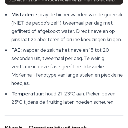
AZARIUS · STAP 4 — VRUCHTVORMING EN MISTING-SCHEMA
Mistaden:
spray de binnenwanden van de groeizak
(NIET de paddo's zelf) tweemaal per dag met
gefilterd of afgekookt water. Direct nevelen op
pins laat ze aborteren of bruine kneuzingen krijgen.
FAE:
wapper de zak na het nevelen 15 tot 20
seconden uit, tweemaal per dag. Te weinig
ventilatie in deze fase geeft het klassieke
McKennaii-fenotype van lange stelen en piepkleine
hoedjes.
Temperatuur:
houd 21–23°C aan. Pieken boven
25°C tijdens de fruiting laten hoeden scheuren.
Stap 5 — Oogsten bij veil break