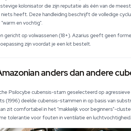
stevige kolonisator die zijn reputatie als één van de mee
iets heeft. Deze handleiding beschrijft de volledige cyclu
 "warm en vochtig".
en gericht op volwassenen (18+). Azarius geeft geen formee
toepassing zijn voordat je een kit bestelt.
Amazonian anders dan andere cu
che Psilocybe cubensis-stam geselecteerd op agressieve 
ts (1996) deelde cubensis-stammen in op basis van subst
n zit comfortabel in het "makkelijk voor beginners"-clus
e tolerantie voor fouten in ventilatie en luchtvochtigheid