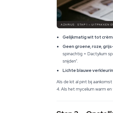
AZARIUS · STAP 1 — UITPAKKEN 
Gelijkmatig wit tot crè
Geen groene, roze, grijs-
spinachtig = Dactylium spi
snijden".
Lichte blauwe verkleuri
Als de kit al pint bij aankoms
4. Als het mycelium warm en vl