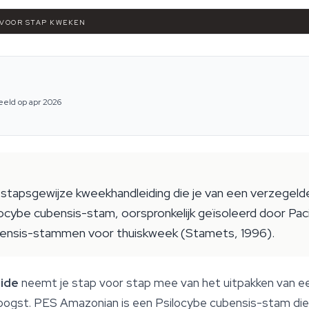
 VOOR STAP KWEKEN
eeld op apr 2026
stapsgewijze kweekhandleiding die je van een verzegel
ocybe cubensis-stam, oorspronkelijk geïsoleerd door Paci
ensis-stammen voor thuiskweek (Stamets, 1996).
ide
neemt je stap voor stap mee van het uitpakken van ee
ogst. PES Amazonian is een Psilocybe cubensis-stam die o