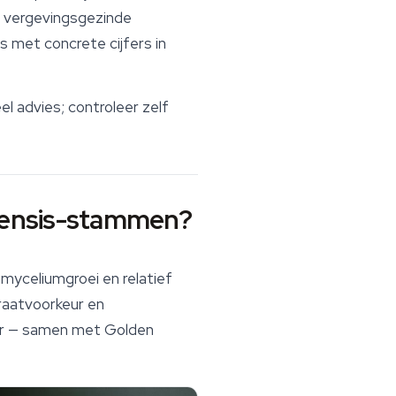
st vergevingsgezinde
s met concrete cijfers in
l advies; controleer zelf
bensis-stammen?
myceliumgroei en relatief
raatvoorkeur en
ter — samen met
Golden
.