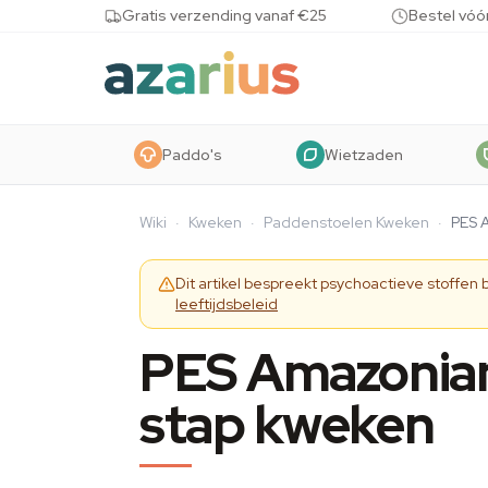
Skip to content
Gratis verzending vanaf €25
Bestel vóó
Paddo's
Wietzaden
Wiki
·
Kweken
·
Paddenstoelen Kweken
·
PES 
Dit artikel bespreekt psychoactieve stoffen
leeftijdsbeleid
PES Amazonian
stap kweken