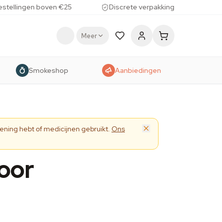
estellingen boven €25
Discrete verpakking
Meer
Smokeshop
Aanbiedingen
ening hebt of medicijnen gebruikt.
Ons
oor