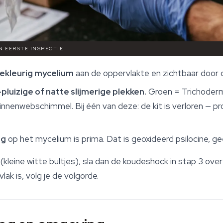
EN EERSTE INSPECTIE
mekleurig mycelium
aan de oppervlakte en zichtbaar door d
pluizige of natte slijmerige plekken.
Groen = Trichoderma
nnenwebschimmel. Bij één van deze: de kit is verloren — pro
ng
op het mycelium is prima. Dat is geoxideerd psilocine, g
t (kleine witte bultjes), sla dan de koudeshock in stap 3 ove
ak is, volg je de volgorde.