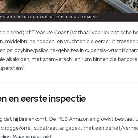
ZONIAN ANDERS DAN ANDERE CUBENSIS-STAMMEN?
eeleisend) of Treasure Coast (vatbaar voor leucistische
en, middelbruine hoeden, en vruchten die eerder in trossen
n psilocybine/psilocine-gehaltes in cubensis-vruchtlicha
le alkaloïden, met stamverschillen ruim binnen die bandbr
superstam".
en en eerste inspectie
 dat hij binnenkomt. De
PES Amazonian
growkit bestaat u
rd roggekorrel-substraat, afgedekt met een perliet/vermic
ips. Waar je naar kijkt: