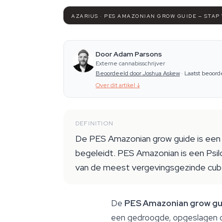
AZARIUS · PES AMAZONIAN GROW GUIDE — STAP
Door Adam Parsons
Externe cannabisschrijver
Beoordeeld door Joshua Askew
·
Laatst beoord
Over dit artikel
↓
DEFINITION
De PES Amazonian grow guide is een 
begeleidt. PES Amazonian is een Psil
van de meest vergevingsgezinde cub
De
PES Amazonian grow gu
een gedroogde, opgeslagen o