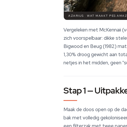
AZARIUS · WAT MAAKT PES AMA
Vergeleken met McKennaii (v
zich voorspelbaar: dikke stel
Bigwood en Beug (1982) mate
1,30% droog gewicht aan tota
netjes in het midden, geen "
Stap 1 — Uitpakk
Maak de doos open op de dag
bak met volledig gekolonisee
een filterzak met twee papercl