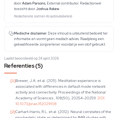
aanverwante onderwerpen. Hij produce
door
Adam Parsons
,
External contributor
. Redactioneel
toezicht door
Joshua Askew
.
Redactionele normen
·
AI-gebruiksbeleid
Medische disclaimer.
Deze inhoud is uitsluitend bedoeld ter
informatie en vormt geen medisch advies. Raadpleeg een
gekwalificeerde zorgverlener voordat je een stof gebruikt.
Laatst beoordeeld op 24 april 2026
Referenties (5)
[
1
]
Brewer, J.A. et al. (2011). Meditation experience is
associated with differences in default mode network
activity and connectivity. Proceedings of the National
Academy of Sciences , 108(50), 20254–20259.
DOI:
10.1073/pnas.1112029108
[
2
]
Carhart-Harris, R.L. et al. (2012). Neural correlates of the
psychedelic state as determined by fMRI studies with