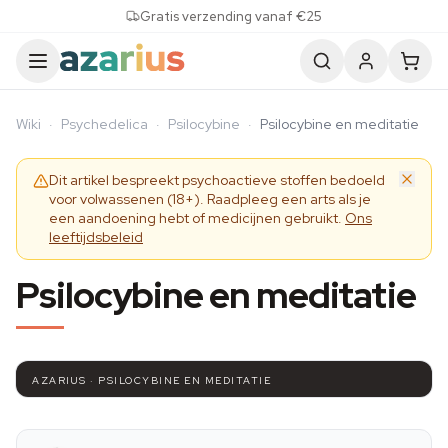
Skip to content
Gratis verzending vanaf €25
Wiki
·
Psychedelica
·
Psilocybine
·
Psilocybine en meditatie
Dit artikel bespreekt psychoactieve stoffen bedoeld
voor volwassenen (18+). Raadpleeg een arts als je
een aandoening hebt of medicijnen gebruikt.
Ons
leeftijdsbeleid
Psilocybine en meditatie
AZARIUS · PSILOCYBINE EN MEDITATIE