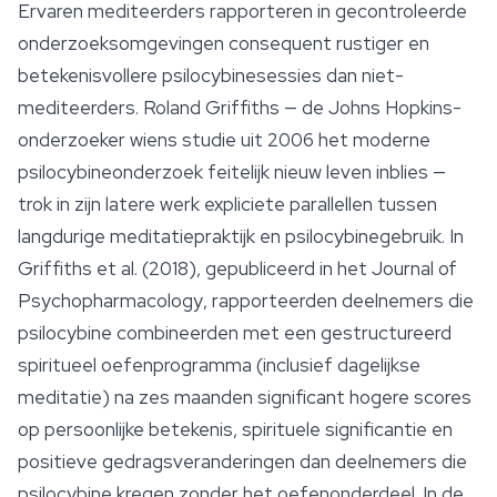
Ervaren mediteerders rapporteren in gecontroleerde
onderzoeksomgevingen consequent rustiger en
betekenisvollere psilocybinesessies dan niet-
mediteerders. Roland Griffiths — de Johns Hopkins-
onderzoeker wiens studie uit 2006 het moderne
psilocybineonderzoek feitelijk nieuw leven inblies —
trok in zijn latere werk expliciete parallellen tussen
langdurige meditatiepraktijk en psilocybinegebruik. In
Griffiths et al. (2018), gepubliceerd in het
Journal of
Psychopharmacology
, rapporteerden deelnemers die
psilocybine combineerden met een gestructureerd
spiritueel oefenprogramma (inclusief dagelijkse
meditatie) na zes maanden significant hogere scores
op persoonlijke betekenis, spirituele significantie en
positieve gedragsveranderingen dan deelnemers die
psilocybine kregen zonder het oefenonderdeel. In de