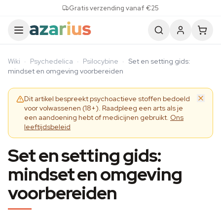
Skip to content
Gratis verzending vanaf €25
Wiki
·
Psychedelica
·
Psilocybine
·
Set en setting gids:
mindset en omgeving voorbereiden
Dit artikel bespreekt psychoactieve stoffen bedoeld
voor volwassenen (18+). Raadpleeg een arts als je
een aandoening hebt of medicijnen gebruikt.
Ons
leeftijdsbeleid
Set en setting gids:
mindset en omgeving
voorbereiden