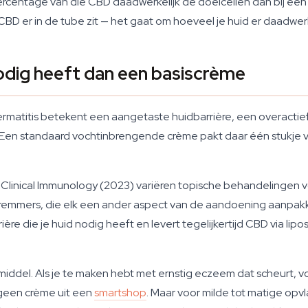
percentage van die CBD daadwerkelijk de doelcellen dan bij e
CBD er in de tube zit — het gaat om hoeveel je huid er daadwer
ig heeft dan een basiscrème
ermatitis betekent een aangetaste huidbarrière, een overacti
en standaard vochtinbrengende crème pakt daar één stukje van
d Clinical Immunology (2023) variëren topische behandelingen v
K-remmers, die elk een ander aspect van de aandoening aanpak
ère die je huid nodig heeft en levert tegelijkertijd CBD via lipo
middel. Als je te maken hebt met ernstig eczeem dat scheurt, vo
geen crème uit een
smartshop
. Maar voor milde tot matige op