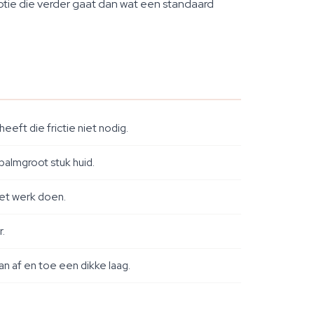
optie die verder gaat dan wat een standaard
eft die frictie niet nodig.
almgroot stuk huid.
et werk doen.
r.
n af en toe een dikke laag.