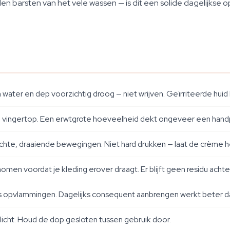
den barsten van het vele wassen — is dit een solide dagelijkse 
ter en dep voorzichtig droog — niet wrijven. Geïrriteerde huid he
 vingertop. Een erwtgrote hoeveelheid dekt ongeveer een handp
hte, draaiende bewegingen. Niet hard drukken — laat de crème h
men voordat je kleding erover draagt. Er blijft geen residu achte
ens opvlammingen. Dagelijks consequent aanbrengen werkt beter da
licht. Houd de dop gesloten tussen gebruik door.