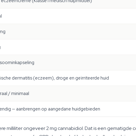
eczeemcrème (Klasse I medisch hulpmiddel)
l
 mg
g
soominkapseling
ische dermatitis (eczeem), droge en geïrriteerde huid
raal / minimaal
endig — aanbrengen op aangedane huidgebieden
e milliliter ongeveer 2 mg cannabidiol. Dat is een gematigde 