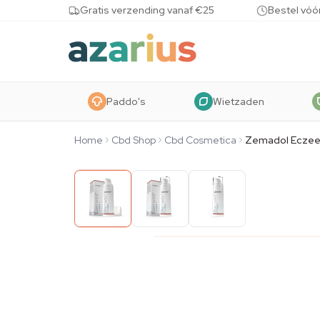
Skip to content
Gratis verzending vanaf €25
Bestel vóó
Paddo's
Wietzaden
Home
Cbd Shop
Cbd Cosmetica
Zemadol Ecze