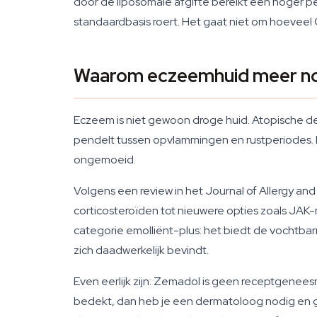
door de liposomale afgifte bereikt een hoger 
standaardbasis roert. Het gaat niet om hoeveel 
Waarom eczeemhuid meer nod
Eczeem is niet gewoon droge huid. Atopische d
pendelt tussen opvlammingen en rustperiodes. E
ongemoeid.
Volgens een review in het Journal of Allergy an
corticosteroïden tot nieuwere opties zoals JA
categorie emolliënt-plus: het biedt de vochtbarri
zich daadwerkelijk bevindt.
Even eerlijk zijn: Zemadol is geen receptgenees
bedekt, dan heb je een dermatoloog nodig en 