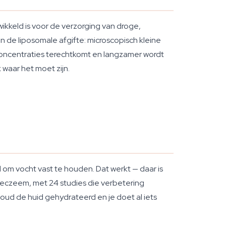
ikkeld is voor de verzorging van droge,
n de liposomale afgifte: microscopisch kleine
e concentraties terechtkomt en langzamer wordt
 waar het moet zijn.
 om vocht vast te houden. Dat werkt — daar is
 eczeem, met 24 studies die verbetering
: houd de huid gehydrateerd en je doet al iets