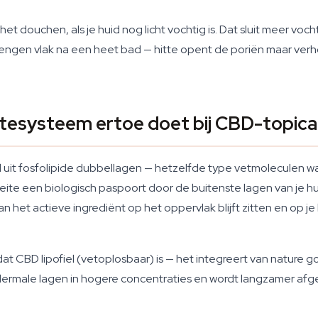
het douchen, als je huid nog licht vochtig is. Dat sluit meer vo
gen vlak na een heet bad — hitte opent de poriën maar verhoo
tesysteem ertoe doet bij CBD-topica
 uit fosfolipide dubbellagen — hetzelfde type vetmoleculen 
 feite een biologisch paspoort door de buitenste lagen van je h
n het actieve ingrediënt op het oppervlak blijft zitten en op j
t CBD lipofiel (vetoplosbaar) is — het integreert van nature go
ermale lagen in hogere concentraties en wordt langzamer afg