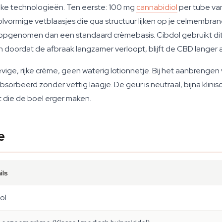
ke technologieën. Ten eerste: 100 mg
cannabidiol
per tube van
olvormige vetblaasjes die qua structuur lijken op je celmembran
opgenomen dan een standaard crèmebasis. Cibdol gebruikt dit 
doordat de afbraak langzamer verloopt, blijft de CBD langer act
evige, rijke crème, geen waterig lotionnetje. Bij het aanbrengen 
rbeerd zonder vettig laagje. De geur is neutraal, bijna klinisch 
t die de boel erger maken.
e
ils
ol