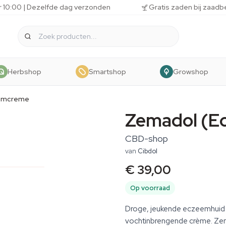
r 10:00 | Dezelfde dag verzonden
Gratis zaden bij zaadb
Herbshop
Smartshop
Growshop
emcreme
Zemadol (E
CBD-shop
van
Cibdol
€ 39,00
Op voorraad
Droge, jeukende eczeemhuid 
vochtinbrengende crème. Zema