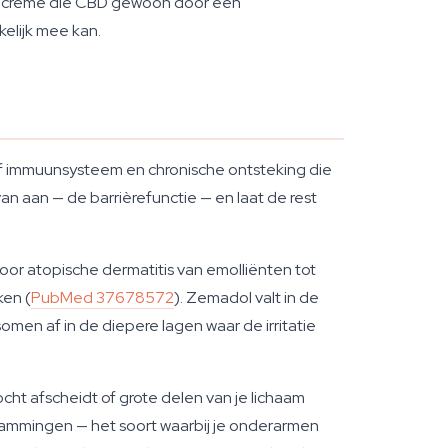
en crème die CBD gewoon door een
kelijk mee kan.
ef immuunsysteem en chronische ontsteking die
 aan — de barrièrefunctie — en laat de rest
oor atopische dermatitis van emolliënten tot
ken (
PubMed 37678572
). Zemadol valt in de
somen af in de diepere lagen waar de irritatie
cht afscheidt of grote delen van je lichaam
vlammingen — het soort waarbij je onderarmen