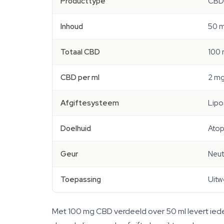
Producttype
CBD 
Inhoud
50 m
Totaal CBD
100
CBD per ml
2 m
Afgiftesysteem
Lipo
Doelhuid
Atop
Geur
Neut
Toepassing
Uitw
Met 100 mg CBD verdeeld over 50 ml levert ieder