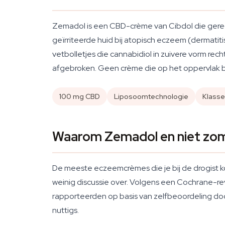
Zemadol is een CBD-crème van Cibdol die geregis
geïrriteerde huid bij atopisch eczeem (dermatit
vetbolletjes die cannabidiol in zuivere vorm re
afgebroken. Geen crème die op het oppervlak bli
100 mg CBD
Liposoomtechnologie
Klasse
Waarom Zemadol en niet zo
De meeste eczeemcrèmes die je bij de drogist ko
weinig discussie over. Volgens een Cochrane-r
rapporteerden op basis van zelfbeoordeling do
nuttigs.