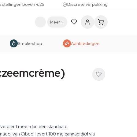
estellingen boven €25
Discrete verpakking
Meer
Smokeshop
Aanbiedingen
czeemcrème)
verdient meer dan een standaard
dol van Cibdol levert 100 mg cannabidiol via