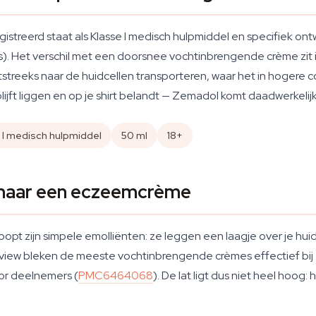
treerd staat als Klasse I medisch hulpmiddel en specifiek ontw
is). Het verschil met een doorsnee vochtinbrengende crème zit i
chtstreeks naar de huidcellen transporteren, waar het in hoger
jft liggen en op je shirt belandt — Zemadol komt daadwerkelijk
 I medisch hulpmiddel
50 ml
18+
maar een eczeemcrème
opt zijn simpele emolliënten: ze leggen een laagje over je huid
eview bleken de meeste vochtinbrengende crèmes effectief bij
or deelnemers (
PMC6464068
). De lat ligt dus niet heel hoog