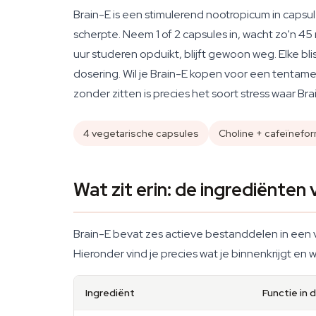
Brain-E is een stimulerend nootropicum in caps
scherpte. Neem 1 of 2 capsules in, wacht zo'n 45
uur studeren opduikt, blijft gewoon weg. Elke bl
dosering. Wil je Brain-E kopen voor een tenta
zonder zitten is precies het soort stress waar Bra
4 vegetarische capsules
Choline + cafeïnefo
Wat zit erin: de ingrediënten
Brain-E bevat zes actieve bestanddelen in een 
Hieronder vind je precies wat je binnenkrijgt en w
Ingrediënt
Functie in 