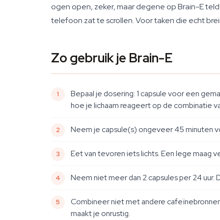
ogen open, zeker, maar degene op Brain-E telde 
telefoon zat te scrollen. Voor taken die echt br
Zo gebruik je Brain-E
Bepaal je dosering: 1 capsule voor een gema
hoe je lichaam reageert op de combinatie v
Neem je capsule(s) ongeveer 45 minuten voo
Eet van tevoren iets lichts. Een lege maag 
Neem niet meer dan 2 capsules per 24 uur. D
Combineer niet met andere cafeïnebronnen (k
maakt je onrustig.