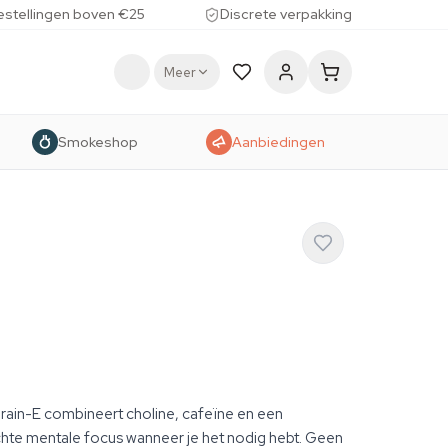
estellingen boven €25
Discrete verpakking
Meer
Smokeshop
Aanbiedingen
Brain-E combineert choline, cafeïne en een
hte mentale focus wanneer je het nodig hebt. Geen