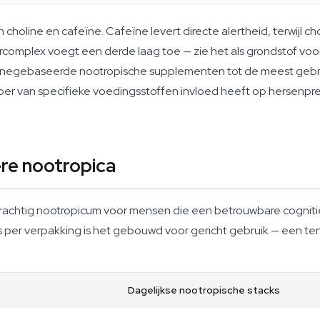
choline en cafeïne. Cafeïne levert directe alertheid, terwijl c
mplex voegt een derde laag toe — zie het als grondstof voor 
negebaseerde nootropische supplementen tot de meest gebru
oer van specifieke voedingsstoffen invloed heeft op hersenpres
re nootropica
-krachtig nootropicum voor mensen die een betrouwbare cognitie
 per verpakking is het gebouwd voor gericht gebruik — een te
Dagelijkse nootropische stacks