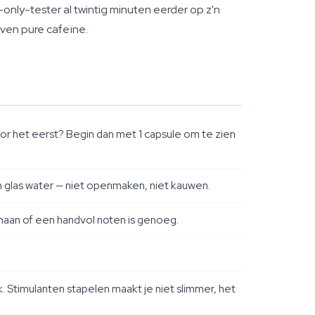
only-tester al twintig minuten eerder op z'n
oven pure cafeïne.
oor het eerst? Begin dan met 1 capsule om te zien
n glas water — niet openmaken, niet kauwen.
anaan of een handvol noten is genoeg.
 Stimulanten stapelen maakt je niet slimmer, het