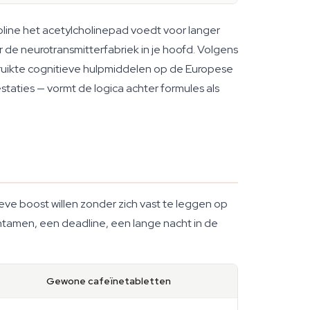
holine het acetylcholinepad voedt voor langer
de neurotransmitterfabriek in je hoofd. Volgens
ikte cognitieve hulpmiddelen op de Europese
taties — vormt de logica achter formules als
ve boost willen zonder zich vast te leggen op
ntamen, een deadline, een lange nacht in de
Gewone cafeïnetabletten