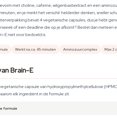
ulevorm met choline, cafeïne, wilgenbastextract en een amino
 minuten, en je merkt het verschil: helderder denken, sneller s
isterverpakking bevat 4 vegetarische capsules, dus je hebt genoe
menweek of een deadline die op je afkomt? Bestel dan meteen
in-E niet voor bedoeld is.
rmule
Werkt na ca. 45 minuten
Aminozuurcomplex
Max 2 
 van Brain-E
vegetarische capsule van hydroxypropylmethylcellulose (HPMC)
aarom elk ingrediënt in de formule zit.
de formule