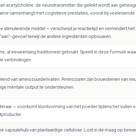
an acetylcholine, de neurotransmitter die gelinkt wordt aan gehe
ame samenhangt met cognitieve prestaties, vooral bij veeleisende 
 stimulerende middel — verscherpt je reactietijd en vermindert he
 "aan"-gevoel terwijl de andere ingrediënten opbouwen.
ine, al eeuwenlang traditioneel gebruikt. Speelt in deze formule waa
de verbindingen.
blend van aminozuurderivaten. Aminozuren zijn bouwstenen van neu
ige mentale output te ondersteunen.
eraar — voorkomt klontvorming van het poeder tijdens het vullen v
productie.
e capsulehuls van plantaardige cellulose. Lost in de maag op binne