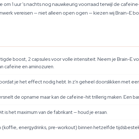
om 1 uur 's nachts nog nauwkeurig voorraad terwijl de cafeïne-
einwerk vereisen — niet alleen open ogen — kiezen wij Brain-E b
tigde boost, 2 capsules voor volle intensiteit. Neem je Brain-E v
an cafeïne en aminozuren.
rdat je het effect nodig hebt. In z'n geheel doorslikken met ee
versnelt de opname maar kan de cafeïne-hit trillerig maken. Een b
it is het maximum van de fabrikant — houd je eraan.
offie, energydrinks, pre-workout) binnen hetzelfde tijdsbestek.