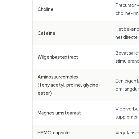
Precursor v
Choline
choline-inn
Het bekende
Cafeïne
het directe
Bevat salic
Wilgenbastextract
stimuleren
Aminozuurcomplex
Een eigen 
(fenylacetyl, proline, glycine-
om langdur
ester)
Vloeiverbet
Magnesiumstearaat
supplement
HPMC-capsule
Vegetarisch