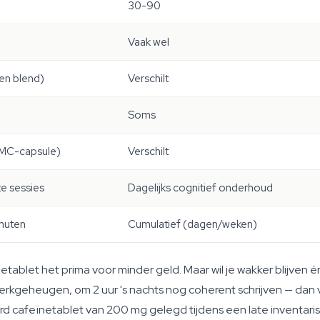
30-90
Vaak wel
en blend)
Verschilt
Soms
MC-capsule)
Verschilt
e sessies
Dagelijks cognitief onderhoud
nuten
Cumulatief (dagen/weken)
etablet het prima voor minder geld. Maar wil je wakker blijven
é
erkgeheugen, om 2 uur 's nachts nog coherent schrijven — dan
 cafeïnetablet van 200 mg gelegd tijdens een late inventarisa