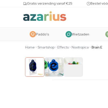
Skip to content
Gratis verzending vanaf €25
Bestel vóó
Paddo's
Wietzaden
Home
Smartshop
Effects
Nootropica
Brain E