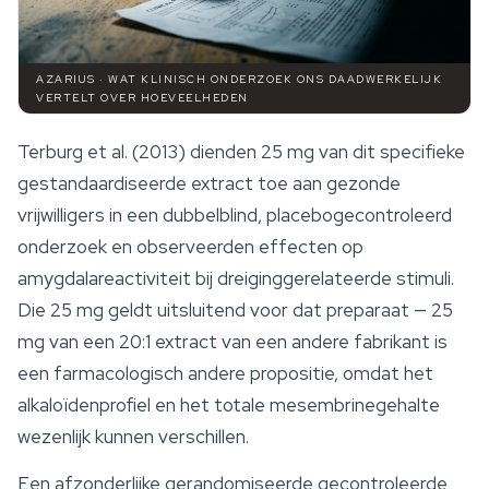
AZARIUS · WAT KLINISCH ONDERZOEK ONS DAADWERKELIJK
VERTELT OVER HOEVEELHEDEN
Terburg et al. (2013) dienden 25 mg van dit specifieke
gestandaardiseerde extract toe aan gezonde
vrijwilligers in een dubbelblind, placebogecontroleerd
onderzoek en observeerden effecten op
amygdalareactiviteit bij dreiginggerelateerde stimuli.
Die 25 mg geldt uitsluitend voor dat preparaat — 25
mg van een 20:1 extract van een andere fabrikant is
een farmacologisch andere propositie, omdat het
alkaloïdenprofiel en het totale mesembrinegehalte
wezenlijk kunnen verschillen.
Een afzonderlijke gerandomiseerde gecontroleerde