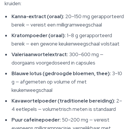
kruiden:
Kanna-extract (oraal):
20–150 mg gerapporteerd
bereik — vereist een milligramweegschaal
Kratompoeder (oraal):
1–8 g gerapporteerd
bereik — een gewone keukenweegschaal volstaat
Valeriaanwortelextract:
300–600 mg —
doorgaans voorgedoseerd in capsules
Blauwe lotus (gedroogde bloemen, thee):
3–10
g — afgemeten op volume of met
keukenweegschaal
Kavawortelpoeder (traditionele bereiding):
2–
4 eetlepels — volumetrisch meten is standaard
Puur cafeïnepoeder:
50–200 mg — vereist
eveneens milligramprecisie, vergelijkbaar met