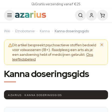
Skip to content
Gratis verzending vanaf €25
Wiki
·
Etnobotanie
·
Kanna
·
Kanna doseringsgids
Dit artikel bespreekt psychoactieve stoffen bedoeld
voor volwassenen (18+). Raadpleeg een arts als je
een aandoening hebt of medicijnen gebruikt.
Ons
leeftijdsbeleid
Kanna doseringsgids
AZARIUS · KANNA DOSERINGSGIDS