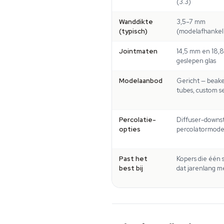
(3.3)
Wanddikte
3,5–7 mm
(typisch)
(modelafhankeli
Jointmaten
14,5 mm en 18,
geslepen glas
Modelaanbod
Gericht — beaker
tubes, custom s
Percolatie-
Diffuser-downs
opties
percolatormode
Past het
Kopers die één s
best bij
dat jarenlang 