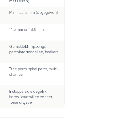
met Duran)
Minimaal 5 mm (opgegeven)
14,5 mm en 18,8 mm
Gemiddeld — ijsbongs,
percolatormodellen, beakers
Tree percs, spiral percs, multi-
chamber
Instappers die degelijk
e
borosilicaat willen zonder
forse uitgave