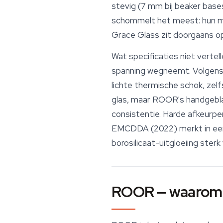
stevig (7 mm bij
beaker
bases
schommelt het meest: hun min
Grace Glass zit doorgaans 
Wat specificaties niet vertel
spanning wegneemt. Volgens 
lichte thermische schok, zelf
glas, maar ROOR's handgebla
consistentie. Harde afkeurpe
EMCDDA (2022) merkt in een
borosilicaat-uitgloeiing ste
ROOR — waarom 