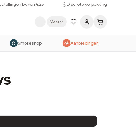
estellingen boven €25
Discrete verpakking
Meer
Smokeshop
Aanbiedingen
vs