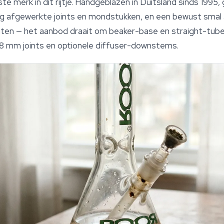
 merk in dit rijtje. Handgeblazen in Duitsland sinds 1995, 
g afgewerkte joints en mondstukken, en een bewust smal a
anten — het aanbod draait om beaker-base en straight-tu
,8 mm joints en optionele diffuser-downstems.