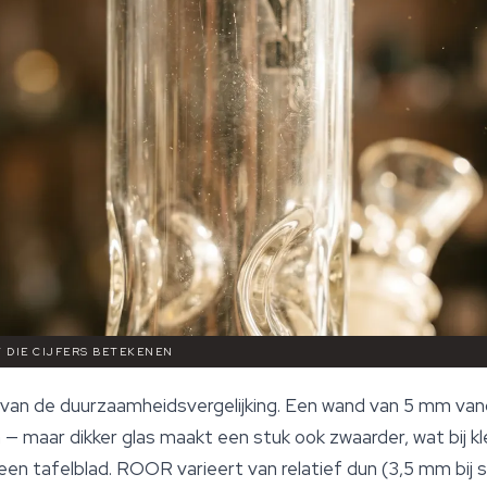
T DIE CIJFERS BETEKENEN
t van de duurzaamheidsvergelijking. Een wand van 5 mm va
— maar dikker glas maakt een stuk ook zwaarder, wat bij kl
p een tafelblad. ROOR varieert van relatief dun (3,5 mm bi