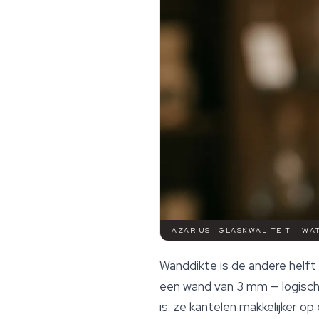
AZARIUS · GLASKWALITEIT — WA
Wanddikte is de andere helf
een wand van 3 mm — logisch 
is: ze kantelen makkelijker o