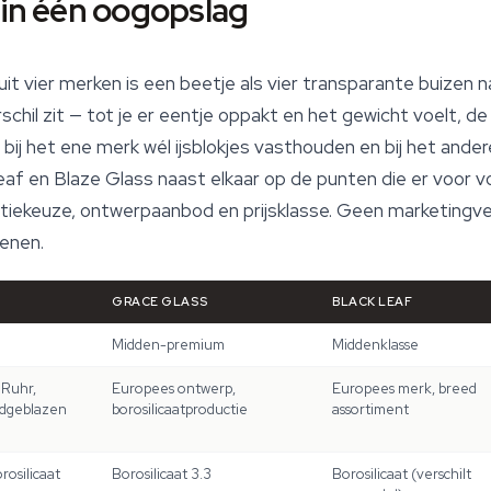
 in één oogopslag
uit vier merken is een beetje als vier transparante buizen 
chil zit — tot je er eentje oppakt en het gewicht voelt, de s
bij het ene merk wél ijsblokjes vasthouden en bij het andere
f en Blaze Glass naast elkaar op de punten die er voor v
atiekeuze, ontwerpaanbod en prijsklasse. Geen marketingv
kenen.
GRACE GLASS
BLACK LEAF
Midden-premium
Middenklasse
 Ruhr,
Europees ontwerp,
Europees merk, breed
ndgeblazen
borosilicaatproductie
assortiment
rosilicaat
Borosilicaat 3.3
Borosilicaat (verschilt