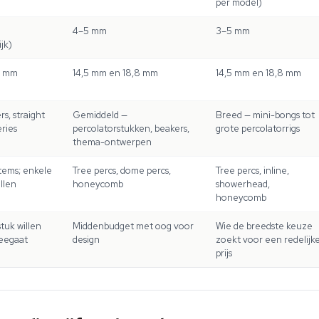
per model)
4–5 mm
3–5 mm
jk)
8 mm
14,5 mm en 18,8 mm
14,5 mm en 18,8 mm
s, straight
Gemiddeld —
Breed — mini-bongs tot
eries
percolatorstukken, beakers,
grote percolatorrigs
thema-ontwerpen
tems; enkele
Tree percs, dome percs,
Tree percs, inline,
llen
honeycomb
showerhead,
honeycomb
tuk willen
Middenbudget met oog voor
Wie de breedste keuze
meegaat
design
zoekt voor een redelijk
prijs