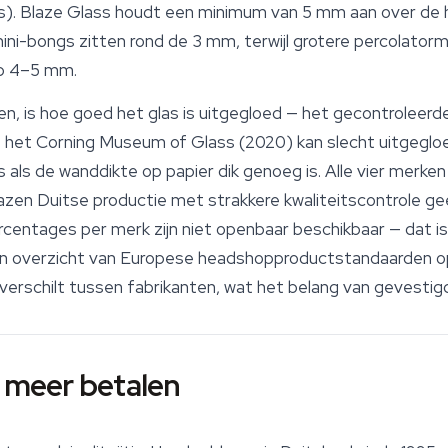
). Blaze Glass houdt een minimum van 5 mm aan over de hel
i-bongs zitten rond de 3 mm, terwijl grotere percolatorm
op 4–5 mm.
len, is hoe goed het glas is uitgegloed — het gecontroleerd
het Corning Museum of Glass (2020) kan slecht uitgegloe
s als de wanddikte op papier dik genoeg is. Alle vier merk
zen Duitse productie met strakkere kwaliteitscontrole ge
rcentages per merk zijn niet openbaar beschikbaar — dat is
 overzicht van Europese headshopproductstandaarden op
rk verschilt tussen fabrikanten, wat het belang van gevest
meer betalen