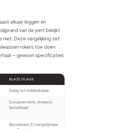
naast elkaar leggen en
lijprand van de joint bekijkt
 niet. Deze vergelijking zet
olwassen rokers toe doen:
erhaal — gewoon specificaties
BLAZE GLASS
Instap tot middenklasse
Europees merk, stressvrij
borosilicaat
Borosilicaat 3.1 (vergelijkbaar