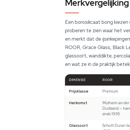
Merkvergelijking
Een borosilicaat bong kiezen 
proberen te zien waar het vers
en merkt dat de ijsinkepingen 
ROOR, Grace Glass, Black Lea
glassoort, wanddikte, percol
en wat ze in de praktijk bete
DIMENSIE
ROOR
Prijsklasse
Premium
Herkomst
Mülheim an der
Duitsland — ha
sinds 1995
Glassoort
Schott Duran bo