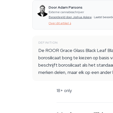
Door Adam Parsons
Externe cannabisschrijver
Beoordeeld door Joshua Askew
·
Laatst beoord
Over dit artikel
↓
DEFINITION
De ROOR Grace Glass Black Leaf Blaze 
borosilicaat bong te kiezen op basis 
beschrijft borosilicaat als het stand
merken delen, maar elk op een ander kw
18+ only