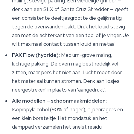
maling, stevige pakking. Een vierdelige grinder —
denk aan een SLX of Santa Cruz Shredder — geeft
een consistente deeltjesgrootte die gelijkmatig
tegen de ovenwanden pakt. Druk het kruid stevig
aan met de achterkant van een tool of je vinger. Je
wilt maximaal contact tussen kruid en metaal.
PAX Flow (hybride):
Medium-grove maling,
luchtige pakking. De oven mag best redelijk vol
zitten, maar pers het niet aan. Lucht moet door
het materiaal kunnen stromen. Denk aan 'losjes
neergestreken' in plaats van 'aangedrukt'.
Alle modellen — schoonmaakmiddelen:
Isopropylalcohol (90% of hoger), pijpenragers en
een klein borsteltje. Het mondstuk en het
damppad verzamelen het snelst residu.