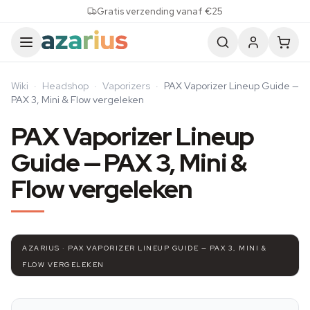
Skip to content
Gratis verzending vanaf €25
Wiki
·
Headshop
·
Vaporizers
·
PAX Vaporizer Lineup Guide —
PAX 3, Mini & Flow vergeleken
PAX Vaporizer Lineup
Guide — PAX 3, Mini &
Flow vergeleken
AZARIUS · PAX VAPORIZER LINEUP GUIDE — PAX 3, MINI &
FLOW VERGELEKEN