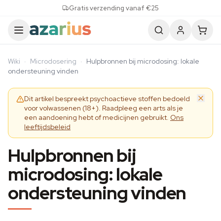
Skip to content
Gratis verzending vanaf €25
Wiki
·
Microdosering
·
Hulpbronnen bij microdosing: lokale
ondersteuning vinden
Dit artikel bespreekt psychoactieve stoffen bedoeld
voor volwassenen (18+). Raadpleeg een arts als je
een aandoening hebt of medicijnen gebruikt.
Ons
leeftijdsbeleid
Hulpbronnen bij
microdosing: lokale
ondersteuning vinden