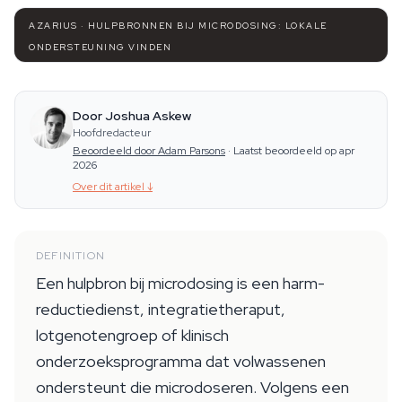
AZARIUS · HULPBRONNEN BIJ MICRODOSING: LOKALE
ONDERSTEUNING VINDEN
Door Joshua Askew
Hoofdredacteur
Beoordeeld door Adam Parsons
·
Laatst beoordeeld op apr
2026
Over dit artikel
↓
DEFINITION
Een hulpbron bij microdosing is een harm-
reductiedienst, integratietheraput,
lotgenotengroep of klinisch
onderzoeksprogramma dat volwassenen
ondersteunt die microdoseren. Volgens een