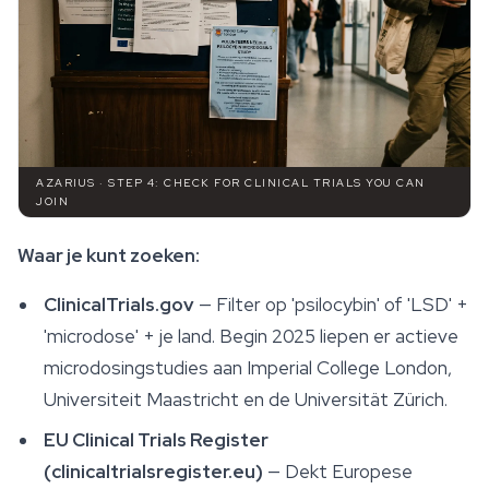
AZARIUS · STEP 4: CHECK FOR CLINICAL TRIALS YOU CAN
JOIN
Waar je kunt zoeken:
ClinicalTrials.gov
— Filter op 'psilocybin' of 'LSD' +
'microdose' + je land. Begin 2025 liepen er actieve
microdosingstudies aan Imperial College London,
Universiteit Maastricht en de Universität Zürich.
EU Clinical Trials Register
(clinicaltrialsregister.eu)
— Dekt Europese