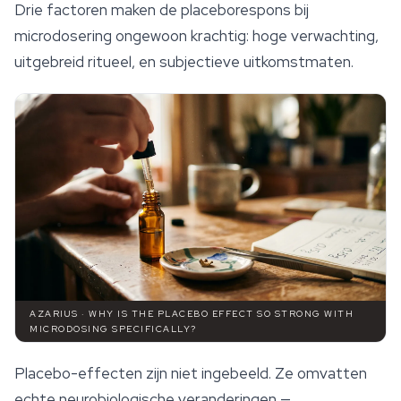
Drie factoren maken de placeborespons bij
microdosering ongewoon krachtig: hoge verwachting,
uitgebreid ritueel, en subjectieve uitkomstmaten.
AZARIUS · WHY IS THE PLACEBO EFFECT SO STRONG WITH
MICRODOSING SPECIFICALLY?
Placebo-effecten zijn niet ingebeeld. Ze omvatten
echte neurobiologische veranderingen —