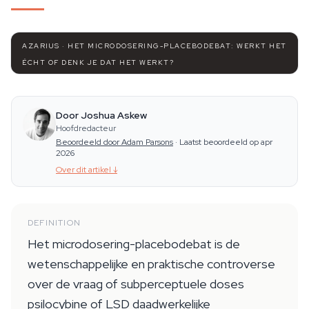
AZARIUS · HET MICRODOSERING-PLACEBODEBAT: WERKT HET
ÉCHT OF DENK JE DAT HET WERKT?
Door Joshua Askew
Hoofdredacteur
Beoordeeld door Adam Parsons
·
Laatst beoordeeld op apr
2026
Over dit artikel
↓
DEFINITION
Het microdosering-placebodebat is de
wetenschappelijke en praktische controverse
over de vraag of subperceptuele doses
psilocybine of LSD daadwerkelijke