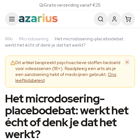
Skip to content
Gratis verzending vanaf €25
Wiki
·
Microdosering
·
Het microdosering-placebodebat:
werkt het écht of denk je dat het werkt?
Dit artikel bespreekt psychoactieve stoffen bedoeld
voor volwassenen (18+). Raadpleeg een arts als je
een aandoening hebt of medicijnen gebruikt.
Ons
leeftijdsbeleid
Het microdosering-
placebodebat: werkt het
écht of denk je dat het
werkt?