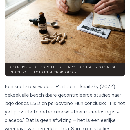
AZARIUS · WHAT DOES THE RESEARCH ACTUALLY SAY ABOUT
PLACEBO EFFECTS IN MICRODOSING?
Een snelle review door Polito en Liknaitzky (2022)
bekeek alle beschikbare gecontroleerde studies naar
lage doses LSD en
psilocybine
. Hun conclusie: "it is not
yet possible to determine whether microdosing is a
placebo." Dat is geen afwijzing — het is een eerlijke
weergave van beperkte data. Sommige studies