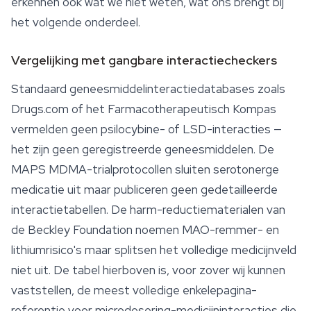
erkennen ook wat we niet weten, wat ons brengt bij
het volgende onderdeel.
Vergelijking met gangbare interactiecheckers
Standaard geneesmiddelinteractiedatabases zoals
Drugs.com of het Farmacotherapeutisch Kompas
vermelden geen psilocybine- of LSD-interacties —
het zijn geen geregistreerde geneesmiddelen. De
MAPS MDMA-trialprotocollen sluiten serotonerge
medicatie uit maar publiceren geen gedetailleerde
interactietabellen. De harm-reductiematerialen van
de Beckley Foundation noemen MAO-remmer- en
lithiumrisico's maar splitsen het volledige medicijnveld
niet uit. De tabel hierboven is, voor zover wij kunnen
vaststellen, de meest volledige enkelepagina-
referentie voor microdosering-medicijninteracties die