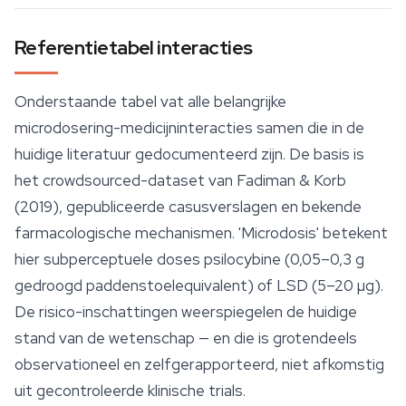
Referentietabel interacties
Onderstaande tabel vat alle belangrijke
microdosering-medicijninteracties samen die in de
huidige literatuur gedocumenteerd zijn. De basis is
het crowdsourced-dataset van Fadiman & Korb
(2019), gepubliceerde casusverslagen en bekende
farmacologische mechanismen. 'Microdosis' betekent
hier subperceptuele doses psilocybine (0,05–0,3 g
gedroogd paddenstoelequivalent) of LSD (5–20 µg).
De risico-inschattingen weerspiegelen de huidige
stand van de wetenschap — en die is grotendeels
observationeel en zelfgerapporteerd, niet afkomstig
uit gecontroleerde klinische trials.