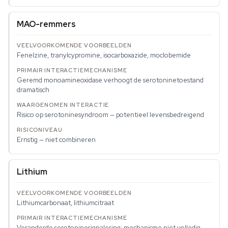
MAO-remmers
Fenelzine, tranylcypromine, isocarboxazide, moclobemide
Geremd monoamineoxidase verhoogt de serotoninetoestand
dramatisch
Risico op serotoninesyndroom — potentieel levensbedreigend
Ernstig — niet combineren
Lithium
Lithiumcarbonaat, lithiumcitraat
Veranderde serotoninesignalering; mechanisme niet volledig