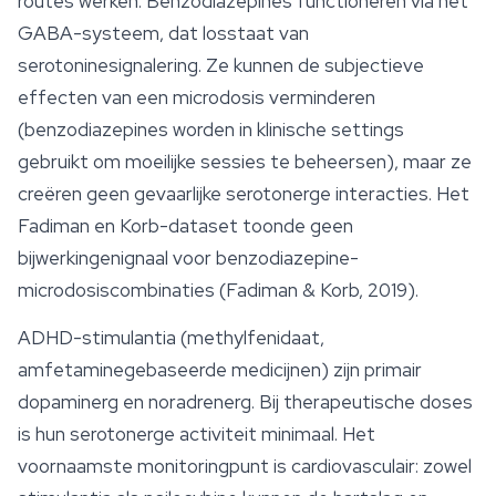
routes werken. Benzodiazepines functioneren via het
GABA-systeem, dat losstaat van
serotoninesignalering. Ze kunnen de subjectieve
effecten van een microdosis verminderen
(benzodiazepines worden in klinische settings
gebruikt om moeilijke sessies te beheersen), maar ze
creëren geen gevaarlijke serotonerge interacties. Het
Fadiman en Korb-dataset toonde geen
bijwerkingenignaal voor benzodiazepine-
microdosiscombinaties (Fadiman & Korb, 2019).
ADHD-stimulantia (methylfenidaat,
amfetaminegebaseerde medicijnen) zijn primair
dopaminerg en noradrenerg. Bij therapeutische doses
is hun serotonerge activiteit minimaal. Het
voornaamste monitoringpunt is cardiovasculair: zowel