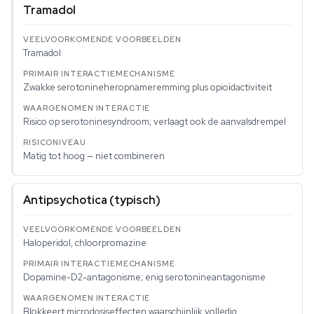
Tramadol
Tramadol
Zwakke serotonineheropnameremming plus opioïdactiviteit
Risico op serotoninesyndroom; verlaagt ook de aanvalsdrempel
Matig tot hoog — niet combineren
Antipsychotica (typisch)
Haloperidol, chloorpromazine
Dopamine-D2-antagonisme; enig serotonineantagonisme
Blokkeert microdosiseffecten waarschijnlijk volledig