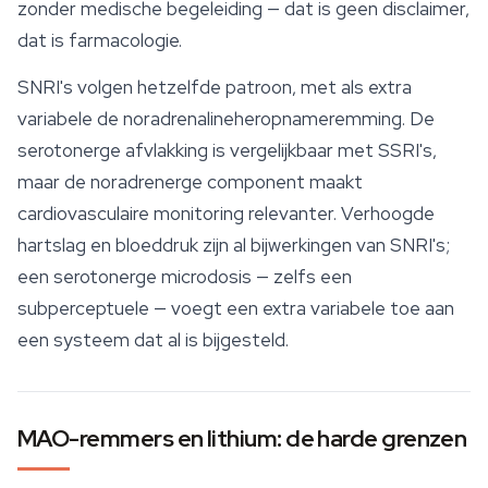
zonder medische begeleiding — dat is geen disclaimer,
dat is farmacologie.
SNRI's volgen hetzelfde patroon, met als extra
variabele de noradrenalineheropnameremming. De
serotonerge afvlakking is vergelijkbaar met SSRI's,
maar de noradrenerge component maakt
cardiovasculaire monitoring relevanter. Verhoogde
hartslag en bloeddruk zijn al bijwerkingen van SNRI's;
een serotonerge microdosis — zelfs een
subperceptuele — voegt een extra variabele toe aan
een systeem dat al is bijgesteld.
MAO-remmers en lithium: de harde grenzen