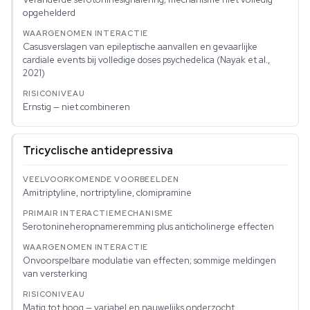
opgehelderd
Casusverslagen van epileptische aanvallen en gevaarlijke
cardiale events bij volledige doses psychedelica (Nayak et al.,
2021)
Ernstig — niet combineren
Tricyclische antidepressiva
Amitriptyline, nortriptyline, clomipramine
Serotonineheropnameremming plus anticholinerge effecten
Onvoorspelbare modulatie van effecten; sommige meldingen
van versterking
Matig tot hoog — variabel en nauwelijks onderzocht