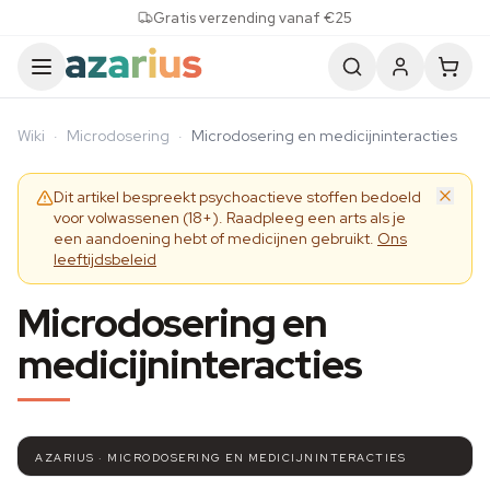
Skip to content
Gratis verzending vanaf €25
Wiki
·
Microdosering
·
Microdosering en medicijninteracties
Dit artikel bespreekt psychoactieve stoffen bedoeld
voor volwassenen (18+). Raadpleeg een arts als je
een aandoening hebt of medicijnen gebruikt.
Ons
leeftijdsbeleid
Microdosering en
medicijninteracties
AZARIUS · MICRODOSERING EN MEDICIJNINTERACTIES