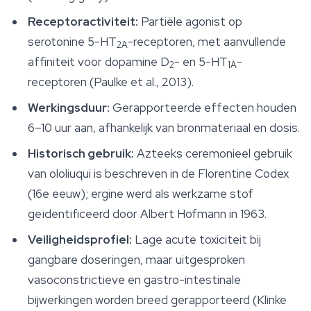
Receptoractiviteit:
Partiële agonist op
serotonine 5-HT
-receptoren, met aanvullende
2A
affiniteit voor dopamine D
- en 5-HT
-
2
1A
receptoren (Paulke et al., 2013).
Werkingsduur:
Gerapporteerde effecten houden
6–10 uur aan, afhankelijk van bronmateriaal en dosis.
Historisch gebruik:
Azteeks ceremonieel gebruik
van ololiuqui is beschreven in de
Florentine Codex
(16e eeuw); ergine werd als werkzame stof
geïdentificeerd door Albert Hofmann in 1963.
Veiligheidsprofiel:
Lage acute toxiciteit bij
gangbare doseringen, maar uitgesproken
vasoconstrictieve en gastro-intestinale
bijwerkingen worden breed gerapporteerd (Klinke