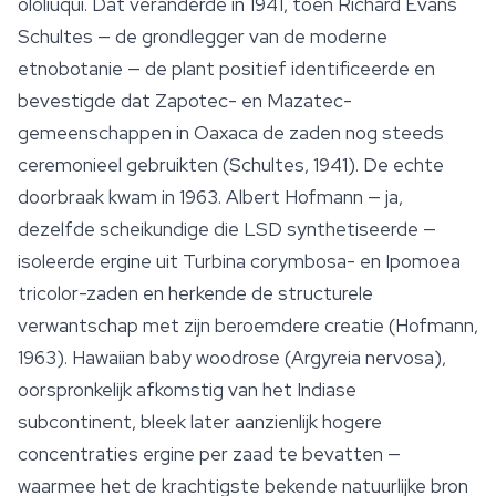
ololiuqui. Dat veranderde in 1941, toen Richard Evans
Schultes — de grondlegger van de moderne
etnobotanie — de plant positief identificeerde en
bevestigde dat Zapotec- en Mazatec-
gemeenschappen in Oaxaca de zaden nog steeds
ceremonieel gebruikten (Schultes, 1941). De echte
doorbraak kwam in 1963. Albert Hofmann — ja,
dezelfde scheikundige die LSD synthetiseerde —
isoleerde ergine uit
Turbina corymbosa
- en
Ipomoea
tricolor
-zaden en herkende de structurele
verwantschap met zijn beroemdere creatie (Hofmann,
1963). Hawaiian
baby woodrose
(
Argyreia nervosa
),
oorspronkelijk afkomstig van het Indiase
subcontinent, bleek later aanzienlijk hogere
concentraties ergine per zaad te bevatten —
waarmee het de krachtigste bekende natuurlijke bron