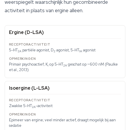
weerspiegelt waarschijnlijk hun gecombineerde
activiteit in plaats van ergine alleen.
Ergine (D-LSA)
5-HT
partiële agonist, D
agonist, 5-HT
agonist
2A
2
1A
Primair psychoactief; K
op 5-HT
geschat op ~600 nM (Paulke
i
2A
et al., 2013)
Isoergine (L-LSA)
Zwakke 5-HT
-activiteit
2A
Epimeer van ergine; veel minder actief, draagt mogelijk bij aan
sedatie