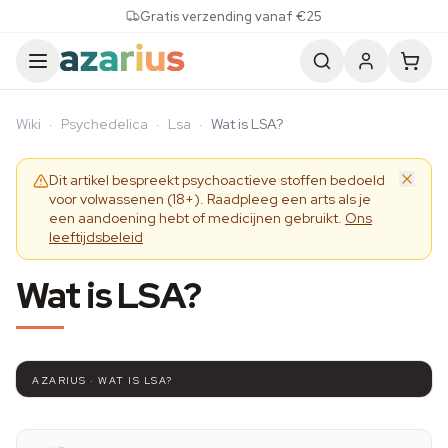
Skip to content
Gratis verzending vanaf €25
Wiki
·
Psychedelica
·
Lsa
·
Wat is LSA?
Dit artikel bespreekt psychoactieve stoffen bedoeld
voor volwassenen (18+). Raadpleeg een arts als je
een aandoening hebt of medicijnen gebruikt.
Ons
leeftijdsbeleid
Wat is LSA?
AZARIUS · WAT IS LSA?