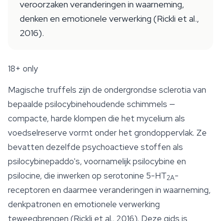
veroorzaken veranderingen in waarneming,
denken en emotionele verwerking (Rickli et al.,
2016).
18+ only
Magische truffels zijn de ondergrondse sclerotia van
bepaalde psilocybinehoudende schimmels —
compacte, harde klompen die het mycelium als
voedselreserve vormt onder het grondoppervlak. Ze
bevatten dezelfde psychoactieve stoffen als
psilocybinepaddo's, voornamelijk psilocybine en
psilocine, die inwerken op serotonine 5-HT
-
2A
receptoren en daarmee veranderingen in waarneming,
denkpatronen en emotionele verwerking
teweegbrengen (Rickli et al., 2016). Deze gids is