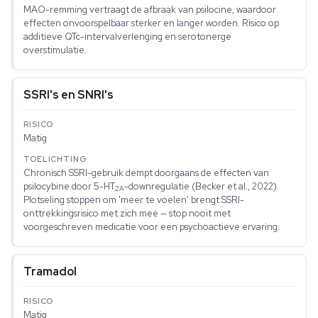
MAO-remming vertraagt de afbraak van psilocine, waardoor
effecten onvoorspelbaar sterker en langer worden. Risico op
additieve QTc-intervalverlenging en serotonerge
overstimulatie.
SSRI's en SNRI's
Matig
Chronisch SSRI-gebruik dempt doorgaans de effecten van
psilocybine door 5-HT
-downregulatie (Becker et al., 2022).
2A
Plotseling stoppen om 'meer te voelen' brengt SSRI-
onttrekkingsrisico met zich mee — stop nooit met
voorgeschreven medicatie voor een psychoactieve ervaring.
Tramadol
Matig