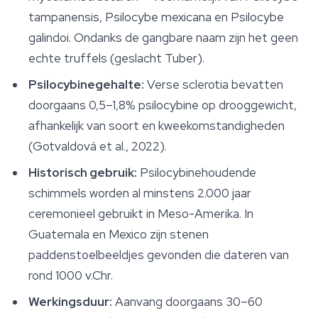
tampanensis
,
Psilocybe mexicana
en
Psilocybe
galindoi
. Ondanks de gangbare naam zijn het geen
echte truffels (geslacht
Tuber
).
Psilocybinegehalte:
Verse sclerotia bevatten
doorgaans 0,5–1,8% psilocybine op drooggewicht,
afhankelijk van soort en kweekomstandigheden
(Gotvaldová et al., 2022).
Historisch gebruik:
Psilocybinehoudende
schimmels worden al minstens 2.000 jaar
ceremonieel gebruikt in Meso-Amerika. In
Guatemala en Mexico zijn stenen
paddenstoelbeeldjes gevonden die dateren van
rond 1000 v.Chr.
Werkingsduur:
Aanvang doorgaans 30–60