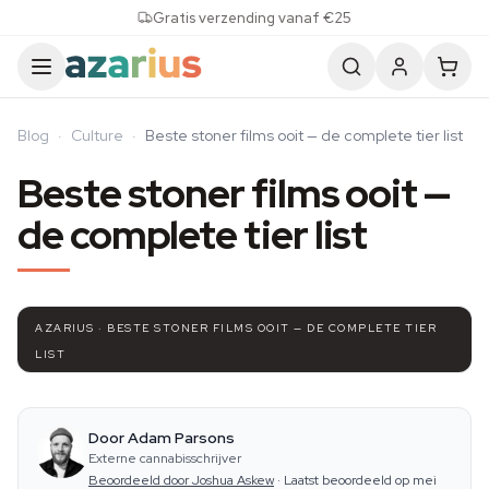
Skip to content
Gratis verzending vanaf €25
Blog
·
Culture
·
Beste stoner films ooit — de complete tier list
Beste stoner films ooit —
de complete tier list
AZARIUS · BESTE STONER FILMS OOIT — DE COMPLETE TIER
LIST
Door Adam Parsons
Externe cannabisschrijver
Beoordeeld door Joshua Askew
·
Laatst beoordeeld op mei