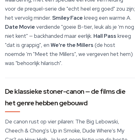
voor de prequel-serie die "echt heel erg goed" zou zijn;
het vervolg minder.
Smiley Face
kreeg een warme A.
Date Movie
verdiende "goeie B-tier, leuk als je 'm nog
niet kent" — backhanded maar eerlijk.
Hall Pass
kreeg
"dat is grappig", en
We're the Millers
(de host
noemde 'm "Meet the Millers", we vergeven het hem)
was "behoorlijk hilarisch".
De klassieke stoner-canon — de films die
het genre hebben gebouwd
De canon rust op vier pilaren: The Big Lebowski,
Cheech & Chong's Up in Smoke, Dude Where's My
Car? en How High. Je kunt geen lijstje van de beste