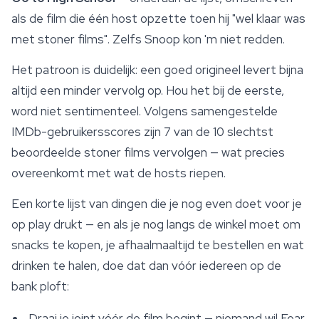
als de film die één host opzette toen hij "wel klaar was
met stoner films". Zelfs Snoop kon 'm niet redden.
Het patroon is duidelijk: een goed origineel levert bijna
altijd een minder vervolg op. Hou het bij de eerste,
word niet sentimenteel. Volgens samengestelde
IMDb-gebruikersscores zijn 7 van de 10 slechtst
beoordeelde stoner films vervolgen — wat precies
overeenkomt met wat de hosts riepen.
Een korte lijst van dingen die je nog even doet voor je
op play drukt — en als je nog langs de winkel moet om
snacks te kopen, je afhaalmaaltijd te bestellen en wat
drinken te halen, doe dat dan vóór iedereen op de
bank ploft:
Draai je joint vóór de film begint — niemand wil Fear