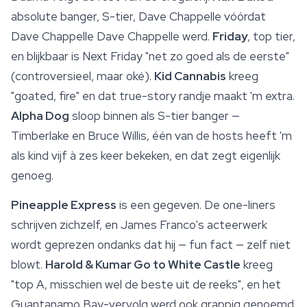
absolute banger, S-tier, Dave Chappelle vóórdat
Dave Chappelle Dave Chappelle werd.
Friday
, top tier,
en blijkbaar is Next Friday "net zo goed als de eerste"
(controversieel, maar oké).
Kid Cannabis
kreeg
"goated, fire" en dat true-story randje maakt 'm extra.
Alpha Dog
sloop binnen als S-tier banger —
Timberlake en Bruce Willis, één van de hosts heeft 'm
als kind vijf à zes keer bekeken, en dat zegt eigenlijk
genoeg.
Pineapple Express
is een gegeven. De one-liners
schrijven zichzelf, en James Franco's acteerwerk
wordt geprezen ondanks dat hij — fun fact — zelf niet
blowt.
Harold & Kumar Go to White Castle
kreeg
"top A, misschien wel de beste uit de reeks", en het
Guantanamo Bay-vervolg werd ook grappig genoemd.