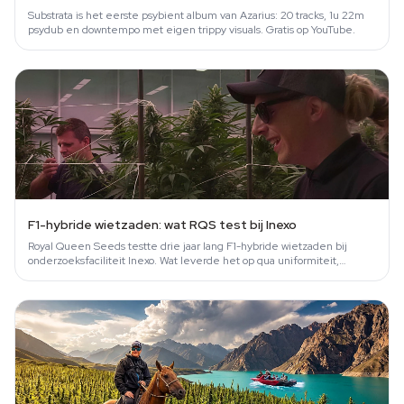
Substrata is het eerste psybient album van Azarius: 20 tracks, 1u 22m
psydub en downtempo met eigen trippy visuals. Gratis op YouTube.
F1-hybride wietzaden: wat RQS test bij Inexo
Royal Queen Seeds testte drie jaar lang F1-hybride wietzaden bij
onderzoeksfaciliteit Inexo. Wat leverde het op qua uniformiteit,
dichtheid en…