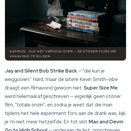
AZARIUS · SLA HET VERVOLG OVER — DE STONER FILMS OM
VANAVOND TE MIJDEN
Jay and Silent Bob Strike Back
— "die kun je
weggooien." Hard, maar de latere Kevin Smith-vibe
draagt een filmavond gewoon niet.
Super Size Me
werd helemaal afgeschreven — eigenlijk geen stoner
film, "totale onzin", en zodra je weet dat die man
tijdens het hele experiment fors aan de drank was, kijk
je 'm niet meer hetzelfde. En tot slot
Mac and Devin
Go to High School
— onderaan de lijst, omschreven