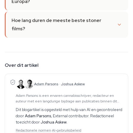
Europa?
Hoe lang duren de meeste beste stoner
films?
Over dit artikel
Adam Parsons
·
Joshua Askew
Adam Parsons is een ervaren cannabisschrijver, redacteur en
auteur met een langdurige bijdrage aan publicaties binnen dit
vakgebied. Zijn werk omvat CBD, psychedelica, etnobotanica en
Dit blogartikel is opgesteld met hulp van AI en gecontroleerd
aanverwante onderwerpen. Hij produce
door
Adam Parsons
,
External contributor
. Redactioneel
toezicht door
Joshua Askew
.
Redactionele normen
·
AI-gebruiksbeleid