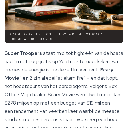
AZARIUS · A-TIER STONER FILMS — DE BETROUWBARE
DOORDEWEEKSE KEUZES
Super Troopers
staat mid tot high; één van de hosts
had 'm net nog gratis op YouTube teruggekeken, wat
precies de
energie
is die deze film verdient.
Scary
Movie 1 en 2
zijn allebei "stiekem fire" — en dat klopt,
het hoogtepunt van het parodiegenre. Volgens Box
Office Mojo haalde Scary Movie wereldwijd meer dan
$278 miljoen op met een budget van $19 miljoen —
een rendement van veertien keer waarbij de meeste
studiokomedies nergens staan.
Ted
kreeg een hoge
waardering, met een speciale eervolle vermelding