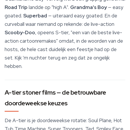
Road Trip
landde op "high A".
Grandma's Boy
— easy
goated.
Superbad
— uiteraard easy goated. En de
curveball waar niemand op rekende: de live-action
Scooby-Doo
, opeens S-tier, "een van de beste live-
action cartoonremakes" omdat, in de woorden van de
hosts, de hele cast duidelijk een feestje had op de
set. Kijk 'm nuchter terug en zeg dat ze ongelijk
hebben.
A-tier stoner films — de betrouwbare
doordeweekse keuzes
De A-tier is je doordeweekse rotatie: Soul Plane, Hot
Tub Time Machine, Super Troopers, Ted, Smiley Face,