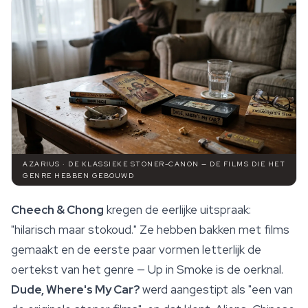
AZARIUS · DE KLASSIEKE STONER-CANON — DE FILMS DIE HET
GENRE HEBBEN GEBOUWD
Cheech & Chong
kregen de eerlijke uitspraak:
"hilarisch maar stokoud." Ze hebben bakken met films
gemaakt en de eerste paar vormen letterlijk de
oertekst van het genre — Up in Smoke is de oerknal.
Dude, Where's My Car?
werd aangestipt als "een van