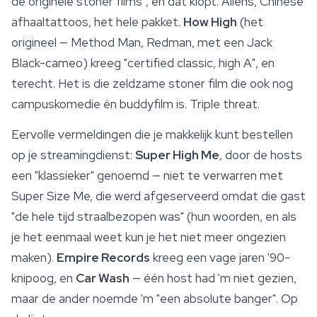
de originele stoner films", en dat klopt. Aliens, Chinese
afhaaltattoos, het hele pakket.
How High
(het
origineel — Method Man, Redman, met een Jack
Black-cameo) kreeg "certified classic, high A", en
terecht. Het is die zeldzame stoner film die ook nog
campuskomedie én buddyfilm is. Triple threat.
Eervolle vermeldingen die je makkelijk kunt bestellen
op je streamingdienst:
Super High Me
, door de hosts
een "klassieker" genoemd — niet te verwarren met
Super Size Me, die werd afgeserveerd omdat die gast
"de hele tijd straalbezopen was" (hun woorden, en als
je het eenmaal weet kun je het niet meer ongezien
maken).
Empire Records
kreeg een vage jaren '90-
knipoog, en
Car Wash
— één host had 'm niet gezien,
maar de ander noemde 'm "een absolute banger". Op