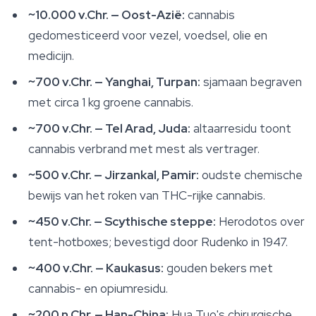
~10.000 v.Chr. — Oost-Azië:
cannabis
gedomesticeerd voor vezel, voedsel, olie en
medicijn.
~700 v.Chr. — Yanghai, Turpan:
sjamaan begraven
met circa 1 kg groene cannabis.
~700 v.Chr. — Tel Arad, Juda:
altaarresidu toont
cannabis verbrand met mest als vertrager.
~500 v.Chr. — Jirzankal, Pamir:
oudste chemische
bewijs van het roken van THC-rijke cannabis.
~450 v.Chr. — Scythische steppe:
Herodotos over
tent-hotboxes; bevestigd door Rudenko in 1947.
~400 v.Chr. — Kaukasus:
gouden bekers met
cannabis- en opiumresidu.
~200 n.Chr. — Han-China:
Hua Tuo's chirurgische