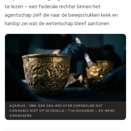
te lezen — een federale rechter binnen het
agentschap zelf die naar de bewijsstukken keek en
hardop zei wat de wetenschap bleef aantonen.
AZARIUS · 1988: EEN DEA-RECHTER OORDEELDE DAT
CANNABIS NIET OP SCHEDULE I THUISHOORDE — EN WERD
GENEGEERD