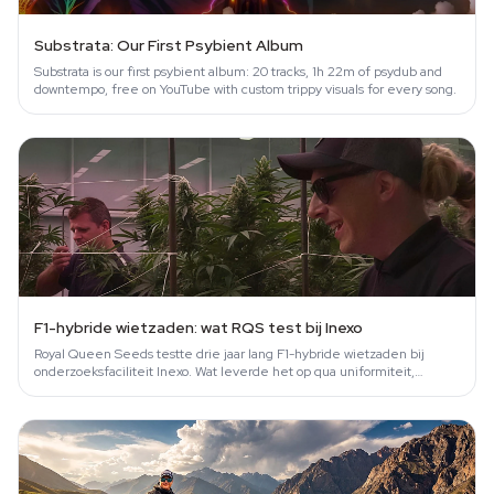
Substrata: Our First Psybient Album
Substrata is our first psybient album: 20 tracks, 1h 22m of psydub and
downtempo, free on YouTube with custom trippy visuals for every song.
F1-hybride wietzaden: wat RQS test bij Inexo
Royal Queen Seeds testte drie jaar lang F1-hybride wietzaden bij
onderzoeksfaciliteit Inexo. Wat leverde het op qua uniformiteit,
dichtheid en…