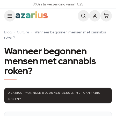
Skip to content
Gratis verzending vanaf €25
Blog
·
Culture
·
Wanneer begonnen mensen met cannabis
roken?
Wanneer begonnen
mensen met cannabis
roken?
AZARIUS · WANNEER BEGONNEN MENSEN MET CANNABIS
ROKEN?