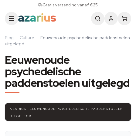
Skip to content
Gratis verzending vanaf €25
Blog
·
Culture
·
Eeuwenoude psychedelische paddenstoelen
uitgelegd
Eeuwenoude
psychedelische
paddenstoelen uitgelegd
AZARIUS · EEUWENOUDE PSYCHEDELISCHE PADDENSTOELEN
UITGELEGD