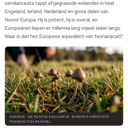
semilanceata
tapijt afgegraasde weilanden in heel
Engeland, Ierland, Nederland en grote delen van
Noord-Europa. Hij is potent, hij is overal, en
Europeanen liepen er millennia lang vrijwel zeker langs.
Waar is dan het Europese equivalent van
teonanácatl
?
AZARIUS · DE PUNTIG KAALKOPJE: EUROPA'S GROOTSTE
PADDENSTOELRAADSEL