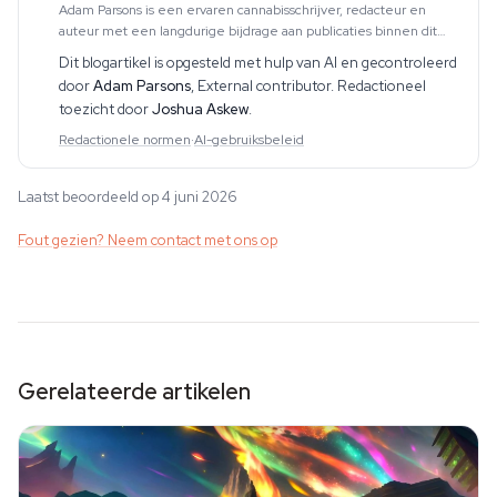
Adam Parsons is een ervaren cannabisschrijver, redacteur en
auteur met een langdurige bijdrage aan publicaties binnen dit
vakgebied. Zijn werk omvat CBD, psychedelica, etnobotanica en
Dit blogartikel is opgesteld met hulp van AI en gecontroleerd
aanverwante onderwerpen. Hij produce
door
Adam Parsons
,
External contributor
. Redactioneel
toezicht door
Joshua Askew
.
Redactionele normen
·
AI-gebruiksbeleid
Laatst beoordeeld op 4 juni 2026
Fout gezien? Neem contact met ons op
Gerelateerde artikelen