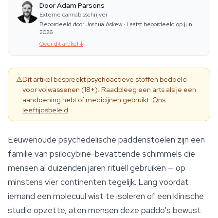
Door Adam Parsons
Externe cannabisschrijver
Beoordeeld door Joshua Askew
·
Laatst beoordeeld op jun
2026
Over dit artikel
↓
⚠️
Dit artikel bespreekt psychoactieve stoffen bedoeld
voor volwassenen (18+). Raadpleeg een arts als je een
aandoening hebt of medicijnen gebruikt.
Ons
leeftijdsbeleid
Eeuwenoude psychedelische paddenstoelen zijn een
familie van psilocybine-bevattende schimmels die
mensen al duizenden jaren rituell gebruiken — op
minstens vier continenten tegelijk. Lang voordat
iemand een molecuul wist te isoleren of een klinische
studie opzette, aten mensen deze paddo's bewust