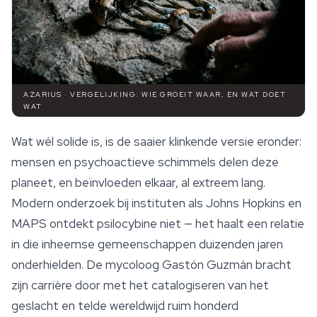
AZARIUS · VERGELIJKING: WIE GROEIT WAAR, EN WAT DOET
WAT
Wat
wél
solide is, is de saaier klinkende versie eronder:
mensen en psychoactieve schimmels delen deze
planeet, en beïnvloeden elkaar, al extreem lang.
Modern onderzoek bij instituten als Johns Hopkins en
MAPS ontdekt psilocybine niet — het haalt een relatie
in die inheemse gemeenschappen duizenden jaren
onderhielden. De mycoloog Gastón Guzmán bracht
zijn carrière door met het catalogiseren van het
geslacht en telde wereldwijd ruim honderd