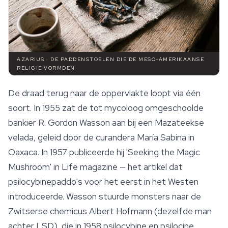
AZARIUS · DE PADDENSTOELEN DIE DE MESO-AMERIKAANSE
RELIGIE VORMDEN
De draad terug naar de oppervlakte loopt via één
soort. In 1955 zat de tot mycoloog omgeschoolde
bankier R. Gordon Wasson aan bij een Mazateekse
velada
, geleid door de curandera María Sabina in
Oaxaca. In 1957 publiceerde hij 'Seeking the Magic
Mushroom' in
Life
magazine — het artikel dat
psilocybinepaddo's voor het eerst in het Westen
introduceerde. Wasson stuurde monsters naar de
Zwitserse chemicus Albert Hofmann (dezelfde man
achter LSD), die in 1958
psilocybine
en psilocine