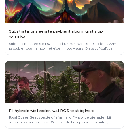
Substrata: ons eerste psybient album, gratis op
YouTube
Substrata is het eerste psybient album van Azarius: 20 tracks, 1u 22m
psydub en downtempo met eigen trippy visuals. Gratis op YouTube.
F1-hybride wietzaden: wat RQS test bij Inexo
Royal Queen Seeds testte drie jaar lang F1-hybride wietzaden bij
onderzoeksfaciliteit Inexo. Wat leverde het op qua uniformiteit,
dichtheid en…