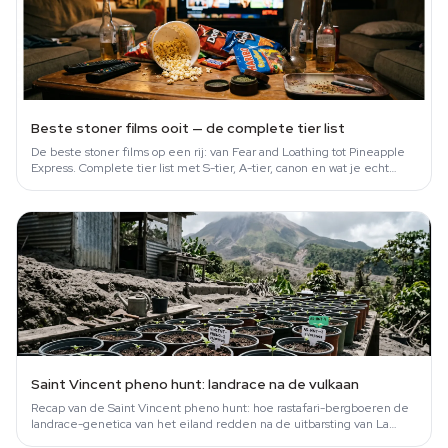
Beste stoner films ooit — de complete tier list
De beste stoner films op een rij: van Fear and Loathing tot Pineapple
Express. Complete tier list met S-tier, A-tier, canon en wat je echt
moet…
Saint Vincent pheno hunt: landrace na de vulkaan
Recap van de Saint Vincent pheno hunt: hoe rastafari-bergboeren de
landrace-genetica van het eiland redden na de uitbarsting van La
Soufrière in 2021.