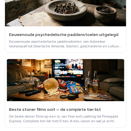
Eeuwenoude psychedelische paddenstoelen uitgelegd
Eeuwenoude psychedelische paddenstoelen: van Azteekse
teonanácatl tot Siberische Amanita. Soorten, geschiedenis en cultuur
op een rij.
Beste stoner films ooit — de complete tier list
De beste stoner films op een rij: van Fear and Loathing tot Pineapple
Express. Complete tier list met S-tier, A-tier, canon en wat je echt
moet…