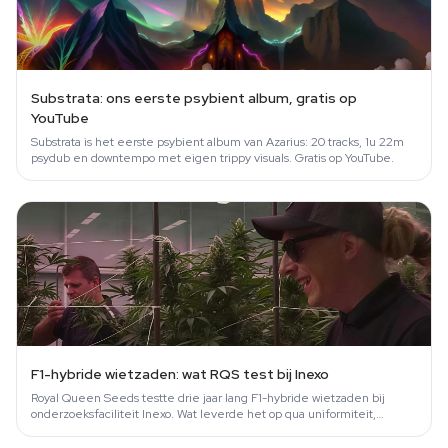
Substrata: ons eerste psybient album, gratis op
YouTube
Substrata is het eerste psybient album van Azarius: 20 tracks, 1u 22m
psydub en downtempo met eigen trippy visuals. Gratis op YouTube.
F1-hybride wietzaden: wat RQS test bij Inexo
Royal Queen Seeds testte drie jaar lang F1-hybride wietzaden bij
onderzoeksfaciliteit Inexo. Wat leverde het op qua uniformiteit,
dichtheid en…