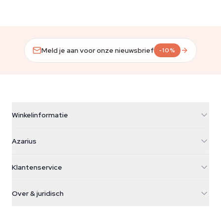
Meld je aan voor onze nieuwsbrief
-10%
Winkelinformatie
Azarius
Azarius
Galvaniweg 11
5482 TN Schijndel
Cannabiszaden
Klantenservice
Nederland
Paddo's
Verzendinfo
support@azarius.com
Smokeshop
Over & juridisch
+31(0)204897914
Retourbeleid
Smartshop
Over Azarius
Kwaliteitsgarantie
Herbshop