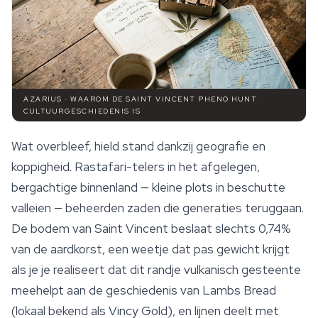
AZARIUS · WAAROM DE SAINT VINCENT PHENO HUNT
CULTUURGESCHIEDENIS IS
Wat overbleef, hield stand dankzij geografie en
koppigheid. Rastafari-telers in het afgelegen,
bergachtige binnenland — kleine plots in beschutte
valleien — beheerden zaden die generaties teruggaan.
De bodem van Saint Vincent beslaat slechts 0,74%
van de aardkorst, een weetje dat pas gewicht krijgt
als je je realiseert dat dit randje vulkanisch gesteente
meehelpt aan de geschiedenis van Lambs Bread
(lokaal bekend als Vincy Gold), en lijnen deelt met