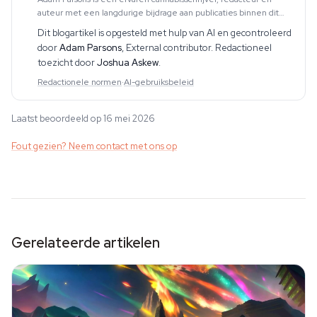
auteur met een langdurige bijdrage aan publicaties binnen dit
vakgebied. Zijn werk omvat CBD, psychedelica, etnobotanica en
Dit blogartikel is opgesteld met hulp van AI en gecontroleerd
aanverwante onderwerpen. Hij produce
door
Adam Parsons
,
External contributor
. Redactioneel
toezicht door
Joshua Askew
.
Redactionele normen
·
AI-gebruiksbeleid
Laatst beoordeeld op 16 mei 2026
Fout gezien? Neem contact met ons op
Gerelateerde artikelen