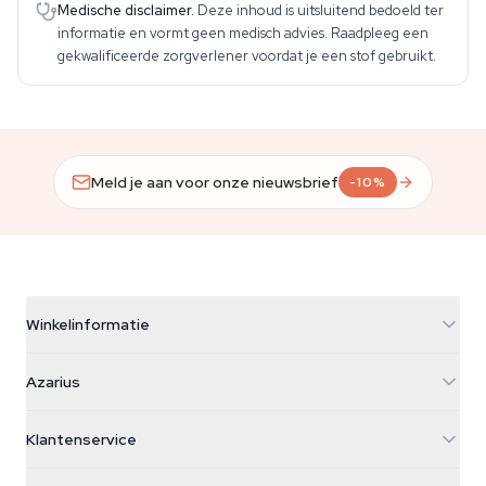
Medische disclaimer.
Deze inhoud is uitsluitend bedoeld ter
informatie en vormt geen medisch advies. Raadpleeg een
gekwalificeerde zorgverlener voordat je een stof gebruikt.
Meld je aan voor onze nieuwsbrief
-10%
Winkelinformatie
Azarius
Azarius
Galvaniweg 11
5482 TN Schijndel
Cannabiszaden
Klantenservice
Nederland
Paddo's
Verzendinfo
support@azarius.com