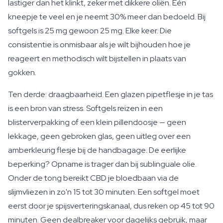
lastiger dan het klinkt, zeker met dikkere oliën. Eén
kneepje te veel en je neemt 30% meer dan bedoeld. Bij
softgels is 25 mg gewoon 25 mg. Elke keer. Die
consistentie is onmisbaar als je wilt bijhouden hoe je
reageert en methodisch wilt bijstellen in plaats van
gokken.
Ten derde: draagbaarheid. Een glazen pipetflesje in je tas
is een bron van stress. Softgels reizen in een
blisterverpakking of een klein pillendoosje — geen
lekkage, geen gebroken glas, geen uitleg over een
amberkleurig flesje bij de handbagage. De eerlijke
beperking? Opname is trager dan bij sublinguale olie.
Onder de tong bereikt CBD je bloedbaan via de
slijmvliezen in zo'n 15 tot 30 minuten. Een softgel moet
eerst door je spijsverteringskanaal, dus reken op 45 tot 90
minuten. Geen dealbreaker voor dagelijks gebruik, maar