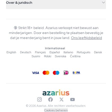
Smokeshop
Over & juridisch
+31(0)204897914
Retourbeleid
Smartshop
Over Azarius
Kwaliteitsgarantie
Herbshop
Wiki
Contact
Growshop
Blog
🔞
Strikt 18+ beleid. Azarius verkoopt niet bewust aan
Veelgestelde vragen
minderjarigen. Door een bestelling te plaatsen bevestig je
Muziek
Privacybeleid
dat je meerderjarig bent in jouw land.
Ons leeftijdsbeleid
Schrijvers
Internationaal
Redactionele normen
English
·
Deutsch
·
Français
·
Español
·
Italiano
·
Português
·
Dansk
·
Suomi
·
Polski
·
Svenska
·
Čeština
Tools & Calculators
Acties
Sitemap
© 2026 Azarius. Alle rechten voorbehouden.
Cookies beheren