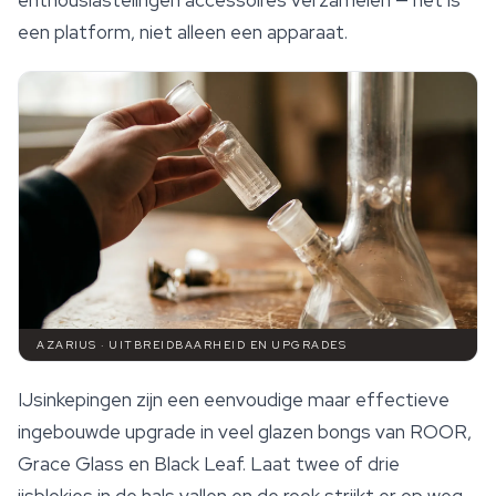
enthousiastelingen
accessoires
verzamelen — het is
een platform, niet alleen een apparaat.
AZARIUS · UITBREIDBAARHEID EN UPGRADES
IJsinkepingen zijn een eenvoudige maar effectieve
ingebouwde upgrade in veel glazen bongs van ROOR,
Grace Glass en Black Leaf. Laat twee of drie
ijsblokjes in de hals vallen en de rook strijkt er op weg