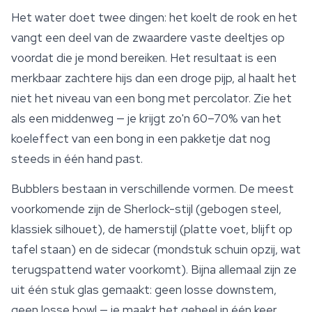
Het water doet twee dingen: het koelt de rook en het
vangt een deel van de zwaardere vaste deeltjes op
voordat die je mond bereiken. Het resultaat is een
merkbaar zachtere hijs dan een droge pijp, al haalt het
niet het niveau van een bong met percolator. Zie het
als een middenweg — je krijgt zo'n 60–70% van het
koeleffect van een bong in een pakketje dat nog
steeds in één hand past.
Bubblers
bestaan in verschillende vormen. De meest
voorkomende zijn de Sherlock-stijl (gebogen steel,
klassiek silhouet), de hamerstijl (platte voet, blijft op
tafel staan) en de sidecar (mondstuk schuin opzij, wat
terugspattend water voorkomt). Bijna allemaal zijn ze
uit één stuk glas gemaakt: geen losse downstem,
geen losse bowl — je maakt het geheel in één keer