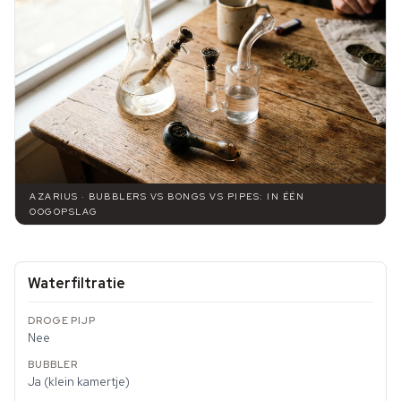
AZARIUS · BUBBLERS VS BONGS VS PIPES: IN ÉÉN
OOGOPSLAG
Waterfiltratie
Nee
Ja (klein kamertje)