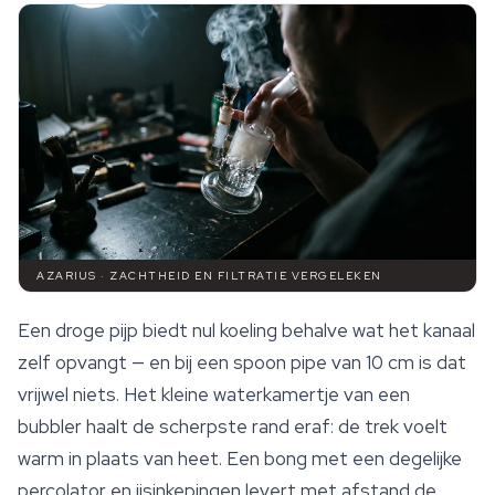
AZARIUS · ZACHTHEID EN FILTRATIE VERGELEKEN
Een droge pijp biedt nul koeling behalve wat het kanaal
zelf opvangt — en bij een
spoon pipe
van 10 cm is dat
vrijwel niets. Het kleine waterkamertje van een
bubbler haalt de scherpste rand eraf: de trek voelt
warm in plaats van heet. Een bong met een degelijke
percolator en ijsinkepingen levert met afstand de