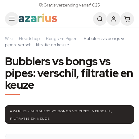
Skip to content
Gratis verzending vanaf €25
Wiki
·
Headshop
·
Bongs En Pijpen
·
Bubblers vs bongs vs
pipes: verschil, filtratie en keuze
Bubblers vs bongs vs
pipes: verschil, filtratie en
keuze
AZARIUS · BUBBLERS VS BONGS VS PIPES: VERSCHIL,
FILTRATIE EN KEUZE