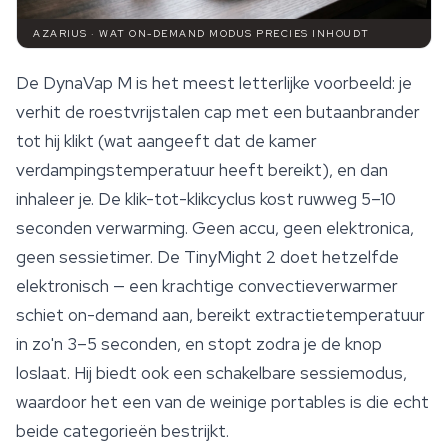
AZARIUS · WAT ON-DEMAND MODUS PRECIES INHOUDT
De DynaVap M is het meest letterlijke voorbeeld: je
verhit de roestvrijstalen cap met een butaanbrander
tot hij klikt (wat aangeeft dat de kamer
verdampingstemperatuur heeft bereikt), en dan
inhaleer je. De klik-tot-klikcyclus kost ruwweg 5–10
seconden verwarming. Geen accu, geen elektronica,
geen sessietimer. De TinyMight 2 doet hetzelfde
elektronisch — een krachtige convectieverwarmer
schiet on-demand aan, bereikt extractietemperatuur
in zo'n 3–5 seconden, en stopt zodra je de knop
loslaat. Hij biedt ook een schakelbare sessiemodus,
waardoor het een van de weinige portables is die echt
beide categorieën bestrijkt.