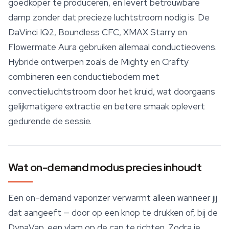
goedkoper te produceren, en levert betrouwbare
damp zonder dat precieze luchtstroom nodig is. De
DaVinci IQ2, Boundless CFC, XMAX Starry en
Flowermate Aura
gebruiken allemaal conductieovens.
Hybride ontwerpen zoals de Mighty en Crafty
combineren een conductiebodem met
convectieluchtstroom door het kruid, wat doorgaans
gelijkmatigere extractie en betere smaak oplevert
gedurende de sessie.
Wat on-demand modus precies inhoudt
Een on-demand vaporizer verwarmt alleen wanneer jij
dat aangeeft — door op een knop te drukken of, bij de
DynaVap, een vlam op de cap te richten. Zodra je