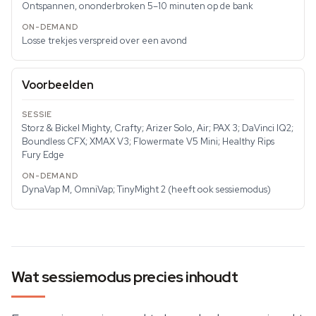
Ontspannen, ononderbroken 5–10 minuten op de bank
Losse trekjes verspreid over een avond
Voorbeelden
Storz & Bickel Mighty, Crafty; Arizer Solo, Air; PAX 3; DaVinci IQ2;
Boundless CFX; XMAX V3; Flowermate V5 Mini; Healthy Rips
Fury Edge
DynaVap M, OmniVap; TinyMight 2 (heeft ook sessiemodus)
Wat sessiemodus precies inhoudt