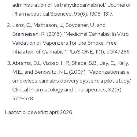
administration of tetrahydrocannabinol."
Journal of
Pharmaceutical Sciences
, 95(6), 1308–1317.
Lanz, C., Mattsson, J., Soydaner, U., and
Brenneisen, R. (2016). "Medicinal Cannabis: In Vitro
Validation of Vaporizers for the Smoke-Free
Inhalation of Cannabis."
PLoS ONE
, 11(1), e0147286.
Abrams, D.I., Vizoso, H.P., Shade, S.B., Jay, C., Kelly,
M.E., and Benowitz, N.L. (2007). "Vaporization as a
smokeless cannabis delivery system: a pilot study."
Clinical Pharmacology and Therapeutics
, 82(5),
572–578.
Laatst bijgewerkt: april 2026