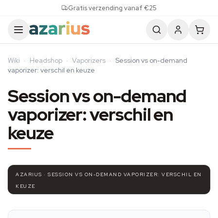
Skip to content
Gratis verzending vanaf €25
Wiki
·
Headshop
·
Vaporizers
·
Session vs on-demand
vaporizer: verschil en keuze
Session vs on-demand
vaporizer: verschil en
keuze
AZARIUS · SESSION VS ON-DEMAND VAPORIZER: VERSCHIL EN
KEUZE