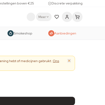
estellingen boven €25
Discrete verpakking
Meer
Smokeshop
Aanbiedingen
ening hebt of medicijnen gebruikt.
Ons