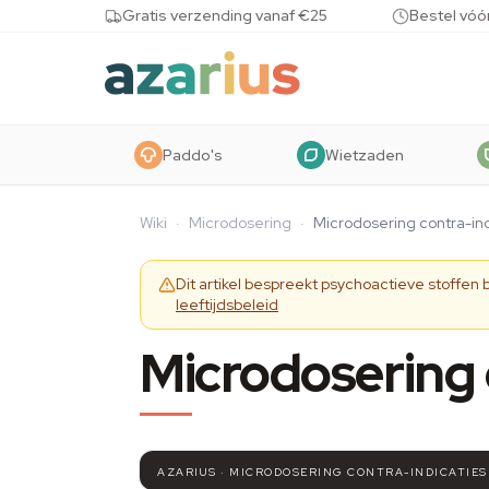
Skip to content
Gratis verzending vanaf €25
Bestel vóó
Paddo's
Wietzaden
Wiki
·
Microdosering
·
Microdosering contra-in
Dit artikel bespreekt psychoactieve stoffen
leeftijdsbeleid
Microdosering 
AZARIUS · MICRODOSERING CONTRA-INDICATIES