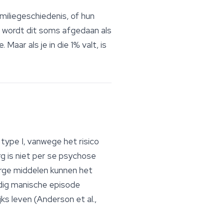
iliegeschiedenis, of hun
 wordt dit soms afgedaan als
Maar als je in die 1% valt, is
type I, vanwege het risico
g is niet per se psychose
erge middelen kunnen het
dig manische episode
s leven (Anderson et al.,