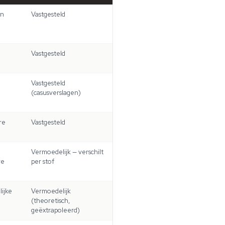
an
Vastgesteld
Vastgesteld
Vastgesteld
(casusverslagen)
re
Vastgesteld
Vermoedelijk — verschilt
re
per stof
ijke
Vermoedelijk
(theoretisch,
geëxtrapoleerd)