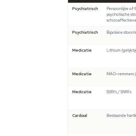
Psychiatrisch
Persoonlijke of 
psychotische sto
schizoaffectieve
Psychiatrisch
Bipolaire stoornis
Medicatie
Lithium (gelijkti
Medicatie
MAO-remmers (
Medicatie
SSRI's / SNRI's
Cardiaal
Bestaande hart