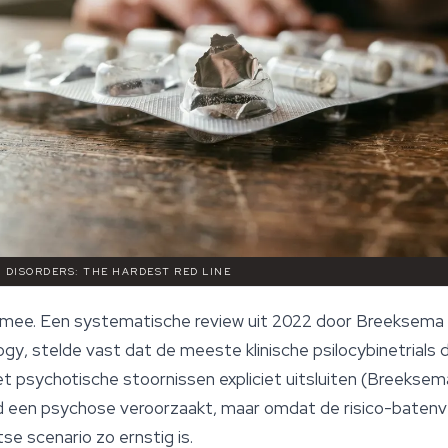
 DISORDERS: THE HARDEST RED LINE
 mee. Een systematische review uit 2022 door Breeksema et
ogy
, stelde vast dat de meeste klinische psilocybinetrial
 psychotische stoornissen expliciet uitsluiten (Breeksema
d een psychose veroorzaakt, maar omdat de risico-baten
e scenario zo ernstig is.