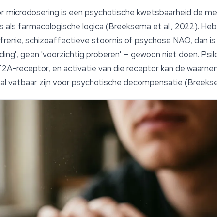
voor microdosering is een psychotische kwetsbaarheid de 
 als farmacologische logica (Breeksema et al., 2022). Heb 
renie, schizoaffectieve stoornis of psychose NAO, dan is
ing', geen 'voorzichtig proberen' — gewoon niet doen. Ps
T2A-receptor, en activatie van die receptor kan de waarn
e al vatbaar zijn voor psychotische decompensatie (Breekse