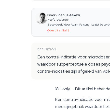
Door Joshua Askew
Hoofdredacteur
Beoordeeld door Adam Parsons
·
Laatst beoord
Over dit artikel
↓
DEFINITION
Een contra-indicatie voor microdoseri
waardoor subperceptuele doses psych
contra-indicaties zijn afgeleid van vo
18+ only
— Dit artikel behande
Een contra-indicatie voor
mi
medicijngebruik waardoor het