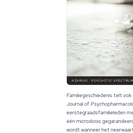
AZARIUS · PSYCHOTIC SPECTRUM
Familiegeschiedenis telt ook
Journal of Psychopharmacol
eerstegraadsfamilieleden met
één microdosis gegarandeer
wordt wanneer het neerwaarts