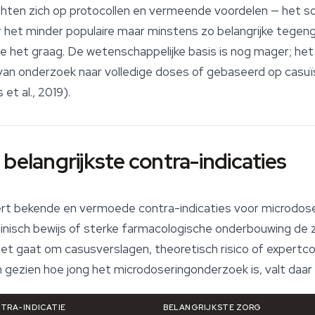
hten zich op protocollen en vermeende voordelen — het soo
er het minder populaire maar minstens zo belangrijke tegen
l je het graag. De wetenschappelijke basis is nog mager; h
 van onderzoek naar volledige doses of gebaseerd op casuïs
et al., 2019).
belangrijkste contra-indicaties
t bekende en vermoede contra-indicaties voor microdoser
linisch bewijs of sterke farmacologische onderbouwing de 
het gaat om casusverslagen, theoretisch risico of expert
n gezien hoe jong het microdoseringonderzoek is, valt daar
NTRA-INDICATIE
BELANGRIJKSTE ZORG