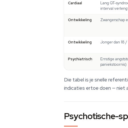
Cardiaal
Lang QT-syndroo
interval verleng
Ontwikkeling
Zwangerschap e
Ontwikkeling
Jonger dan 18 / 
Psychiatrisch
Ernstige angsts
paniekstoornis)
Die tabel is je snelle referen
indicaties ertoe doen — niet 
Psychotische-sp