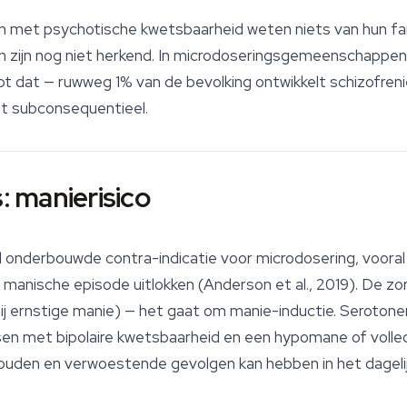
 met psychotische kwetsbaarheid weten niets van hun fam
zijn nog niet herkend. In microdoseringsgemeenschappen
pt dat — ruwweg 1% van de bevolking ontwikkelt schizofrenie. 
et subconsequentieel.
s: manierisico
d onderbouwde contra-indicatie voor microdosering, vooral 
manische episode uitlokken (Anderson et al., 2019). De zor
ij ernstige manie) — het gaat om manie-inductie. Seroton
sen met bipolaire kwetsbaarheid en een hypomane of volle
ouden en verwoestende gevolgen kan hebben in het dagelijk