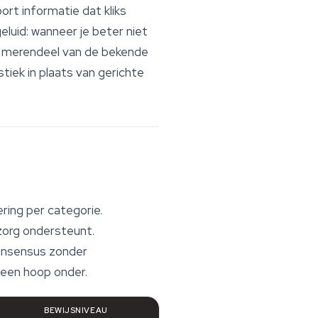
rt informatie dat kliks
geluid: wanneer je beter
niet
et merendeel van de bekende
tiek in plaats van gerichte
ing per categorie.
zorg ondersteunt.
consensus zonder
 een hoop onder.
BEWIJSNIVEAU