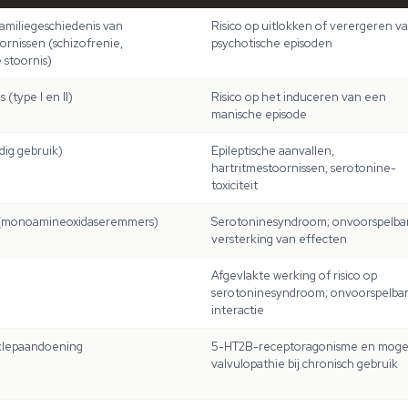
familiegeschiedenis van
Risico op uitlokken of verergeren v
ornissen (schizofrenie,
psychotische episoden
 stoornis)
 (type I en II)
Risico op het induceren van een
manische episode
jdig gebruik)
Epileptische aanvallen,
hartritmestoornissen, serotonine-
toxiciteit
monoamineoxidaseremmers)
Serotoninesyndroom; onvoorspelba
versterking van effecten
Afgevlakte werking of risico op
serotoninesyndroom; onvoorspelba
interactie
klepaandoening
5-HT2B-receptoragonisme en mogel
valvulopathie bij chronisch gebruik