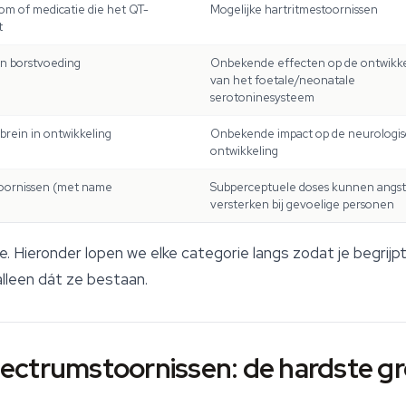
m of medicatie die het QT-
Mogelijke hartritmestoornissen
t
n borstvoeding
Onbekende effecten op de ontwikke
van het foetale/neonatale
serotoninesysteem
brein in ontwikkeling
Onbekende impact op de neurologi
ontwikkeling
toornissen (met name
Subperceptuele doses kunnen angst
versterken bij gevoelige personen
tie. Hieronder lopen we elke categorie langs zodat je begrijp
alleen dát ze bestaan.
ectrumstoornissen: de hardste g