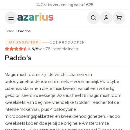
Skip to content
Gratis verzending vanaf €25
Home
Paddos
FUNGISHOP
121 PRODUCTEN
4.5
/5
van 781 beoordelingen
Paddo's
Magic mushrooms zijn de vruchtlichamen van
psilocybinehoudende schimmels — voornamelijk Psilocybe
cubensis stammen die je thuis kweekt vanuit een volledig
gekoloniseerd kweeksetje. Azarius heeft 8 magic mushroom
kweeksets: van beginnervriendelijke Golden Teacher tot de
intense McKennaii, plus 4 psilocybine
microdoseringspakketten en
kweekbenodigdheden
. Paddo
kweeksets kopen doe je bij de originele Amsterdamse