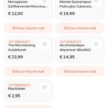
Microppose
Mondo Sporenspuit
Zelfklevende Monotub-
Psilocybe Cubensis
filters 12-pack
McKennaii
€ 12,00
€ 19,99
Stuur mij een mail
Stuur mij een mail
CJ SPOTSWOOD
BODE
UITVERKOCHT
UITVERKOCHT
The Microdosing
Alcoholdoekjes
Guidebook
dispenser (Bacillol)
€ 23,99
€ 14,95
Stuur mij een mail
Stuur mij een mail
UNBRANDED
UITVERKOCHT
Maatbeker
€ 2,95