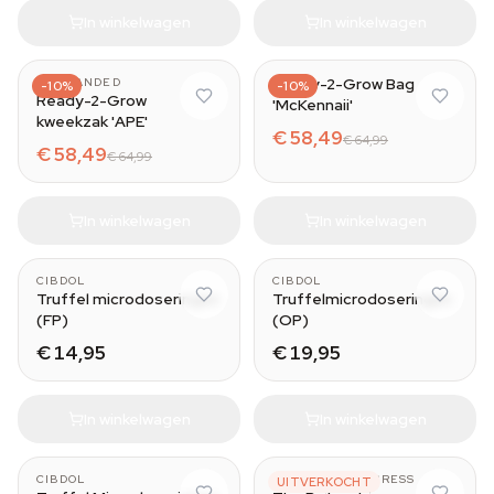
In winkelwagen
In winkelwagen
Ready-2-Grow Bag
UNBRANDED
-10%
-10%
Ready-2-Grow
'McKennaii'
kweekzak 'APE'
€ 58,49
€ 64,99
€ 58,49
€ 64,99
In winkelwagen
In winkelwagen
CIBDOL
CIBDOL
Truffel microdoseringen
Truffelmicrodoseringen
(FP)
(OP)
€ 14,95
€ 19,95
In winkelwagen
In winkelwagen
CIBDOL
GREEN CANDY PRESS
UITVERKOCHT