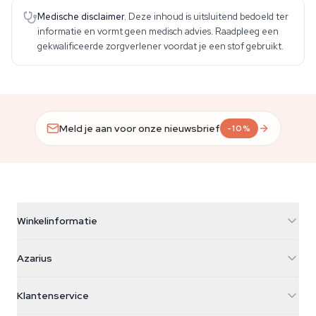
Medische disclaimer.
Deze inhoud is uitsluitend bedoeld ter
informatie en vormt geen medisch advies. Raadpleeg een
gekwalificeerde zorgverlener voordat je een stof gebruikt.
Meld je aan voor onze nieuwsbrief
-10%
Winkelinformatie
Azarius
Azarius
Galvaniweg 11
5482 TN Schijndel
Cannabiszaden
Klantenservice
Nederland
Paddo's