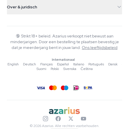
Verzendinfo
support@azarius.com
Smokeshop
Over & juridisch
+31(0)204897914
Retourbeleid
Smartshop
Over Azarius
Kwaliteitsgarantie
Herbshop
Wiki
Contact
Growshop
Blog
🔞
Strikt 18+ beleid. Azarius verkoopt niet bewust aan
Veelgestelde vragen
minderjarigen. Door een bestelling te plaatsen bevestig je
Muziek
Privacybeleid
dat je meerderjarig bent in jouw land.
Ons leeftijdsbeleid
Schrijvers
Internationaal
Redactionele normen
English
·
Deutsch
·
Français
·
Español
·
Italiano
·
Português
·
Dansk
·
Suomi
·
Polski
·
Svenska
·
Čeština
Tools & Calculators
Acties
Sitemap
© 2026 Azarius. Alle rechten voorbehouden.