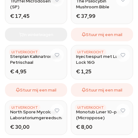
Truffel Microdoseringen
The Psilocybin
(SP)
Mushroom Bible
€ 17,45
€ 37,99
In winkelwagen
Stuur mij een mail
STERIPLAN
BD
UITVERKOCHT
UITVERKOCHT
Steriplan Kalknatronglas
Injectiespuit met Luer
Petrischaal
Lock 16G
€ 4,95
€ 1,25
Stuur mij een mail
Stuur mij een mail
NORTH SPORE
MICROPPOSE
UITVERKOCHT
UITVERKOCHT
North Spore Mycologie
Monotub Liner 10-pack
Laboratoriumgereedschapset
(Microppose)
€ 30,00
€ 8,00