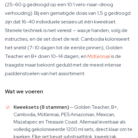
(25-60 g gedroogd op een 10:1 vers-naar-droog
verhouding). Bij een gematigde dosis van 1,5 g gedroogd
zijn dat 16-40 individuele sessies uit één kweekset.
Steriele techniek is niet vereist — was je handen, volg de
instructies, en de set doet de rest. Cambodia koloniseert
het snelst (7-10 dagen tot de eerste pinnen), Golden
Teacher en B+ doen 10-14 dagen, en
McKennaii
is de
traagste maar beloont geduld met de meest intense
paddenstoelen van het assortiment.
Wat we voeren
Kweeksets (8 stammen)
— Golden Teacher, B+,
Cambodia, McKennaii, PES Amazonian, Mexican,
Mazatapec en Treasure Coast. Allemaal leverbaar als
volledig gekoloniseerde 1200 ml sets, direct klaar om te
kweken. Elke set bevat substraatblok, kweekzak,