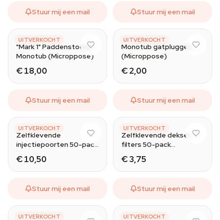
Stuur mij een mail
Stuur mij een mail
MICROPPOSE
MICROPPOSE
UITVERKOCHT
UITVERKOCHT
"Mark 1" Paddenstoelen
Monotub gatpluggen
Monotub (Microppose)
(Microppose)
€ 18,00
€ 2,00
Stuur mij een mail
Stuur mij een mail
MICROPPOSE
MICROPPOSE
UITVERKOCHT
UITVERKOCHT
Zelfklevende
Zelfklevende deksel-
injectiepoorten 50-pack
filters 50-pack
(Microppose)
(Microppose)
€ 10,50
€ 3,75
Stuur mij een mail
Stuur mij een mail
MICROPPOSE
MONDO
UITVERKOCHT
UITVERKOCHT