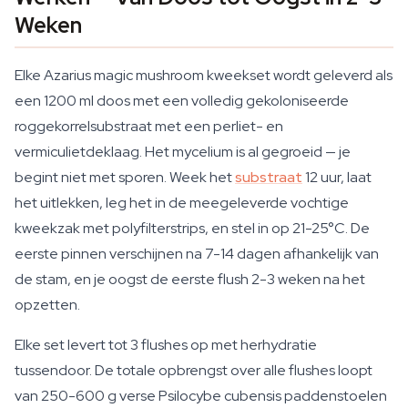
Weken
Elke Azarius magic mushroom kweekset wordt geleverd als
een 1200 ml doos met een volledig gekoloniseerde
roggekorrelsubstraat met een perliet- en
vermiculietdeklaag. Het mycelium is al gegroeid — je
begint niet met sporen. Week het
substraat
12 uur, laat
het uitlekken, leg het in de meegeleverde vochtige
kweekzak met polyfilterstrips, en stel in op 21-25°C. De
eerste pinnen verschijnen na 7-14 dagen afhankelijk van
de stam, en je oogst de eerste flush 2-3 weken na het
opzetten.
Elke set levert tot 3 flushes op met herhydratie
tussendoor. De totale opbrengst over alle flushes loopt
van 250-600 g verse Psilocybe cubensis paddenstoelen