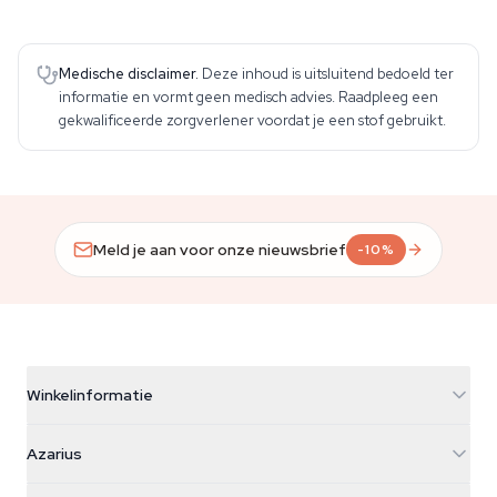
Medische disclaimer.
Deze inhoud is uitsluitend bedoeld ter
informatie en vormt geen medisch advies. Raadpleeg een
gekwalificeerde zorgverlener voordat je een stof gebruikt.
Meld je aan voor onze nieuwsbrief
-10%
Winkelinformatie
Azarius
Azarius
Galvaniweg 11
5482 TN Schijndel
Cannabiszaden