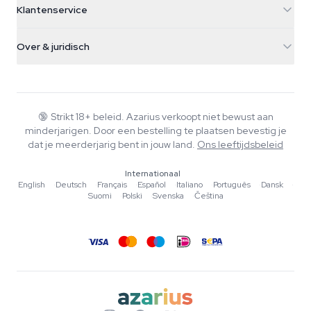
Klantenservice
Nederland
Paddo's
Verzendinfo
support@azarius.com
Smokeshop
Over & juridisch
+31(0)204897914
Retourbeleid
Smartshop
Over Azarius
Kwaliteitsgarantie
Herbshop
Wiki
Contact
Growshop
Blog
🔞
Strikt 18+ beleid. Azarius verkoopt niet bewust aan
Veelgestelde vragen
minderjarigen. Door een bestelling te plaatsen bevestig je
Muziek
Privacybeleid
dat je meerderjarig bent in jouw land.
Ons leeftijdsbeleid
Schrijvers
Internationaal
Redactionele normen
English
·
Deutsch
·
Français
·
Español
·
Italiano
·
Português
·
Dansk
·
Suomi
·
Polski
·
Svenska
·
Čeština
Tools & Calculators
Acties
Sitemap