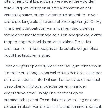
dit moment kunt kopen. En ja, we wegen die woorden
zorgvuldig. We verkopen al jaren automaten en het
verhaal bij sativa-autos is vrijwel altijd hetzelfde: te veel
stretch, te lange bloei, teleurstellende opbrengst. Oh My
Thai breekt dat patroon. Vanaf de kiemdag groeit ze
stevig door, met torenhoge cola's en langgerekte, dichte
toppen langs de hoofdstam en zijtakken. De sativa-
structuur is onmiskenbaar, maar de autoflowergenetica
houdt het tijdschema strak.
Even de cijfers op een rij. Meer dan 920 g/m² binnenshuis
is een serieuze oogst voor welke auto dan ook, laat staan
een sativa-dominante. Dat soort output vraagt normaal
gesproken om fotoperiodeplanten en maanden
vegetatieve groei. Oh My Thai doet het op de
automatische piloot. En omdat de toppen lang en open
groeien in plaats van golfbaldicht, is het trimmen oprecht