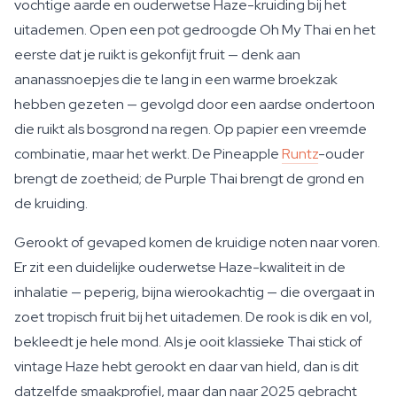
vochtige aarde en ouderwetse Haze-kruiding bij het
uitademen. Open een pot gedroogde Oh My Thai en het
eerste dat je ruikt is gekonfijt fruit — denk aan
ananassnoepjes die te lang in een warme broekzak
hebben gezeten — gevolgd door een aardse ondertoon
die ruikt als bosgrond na regen. Op papier een vreemde
combinatie, maar het werkt. De Pineapple
Runtz
-ouder
brengt de zoetheid; de Purple Thai brengt de grond en
de kruiding.
Gerookt of gevaped komen de kruidige noten naar voren.
Er zit een duidelijke ouderwetse Haze-kwaliteit in de
inhalatie — peperig, bijna wierookachtig — die overgaat in
zoet tropisch fruit bij het uitademen. De rook is dik en vol,
bekleedt je hele mond. Als je ooit klassieke Thai stick of
vintage Haze hebt gerookt en daar van hield, dan is dit
datzelfde smaakprofiel, maar dan naar 2025 gebracht