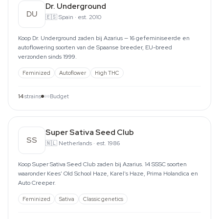
Dr. Underground
DU
🇪🇸
Spain
·
est. 2010
Koop Dr. Underground zaden bij Azarius — 16 gefeminiseerde en
autoflowering soorten van de Spaanse breeder, EU-breed
verzonden sinds 1999.
Feminized
Autoflower
High THC
14
strains
Budget
Super Sativa Seed Club
SS
🇳🇱
Netherlands
·
est. 1986
Koop Super Sativa Seed Club zaden bij Azarius. 14 SSSC soorten
waaronder Kees' Old School Haze, Karel's Haze, Prima Holandica en
Auto Creeper.
Feminized
Sativa
Classic genetics