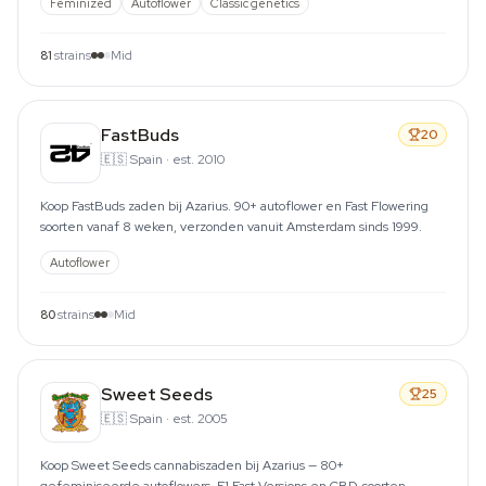
Feminized
Autoflower
Classic genetics
81
strains
Mid
FastBuds
20
🇪🇸
Spain
·
est. 2010
Koop FastBuds zaden bij Azarius. 90+ autoflower en Fast Flowering
soorten vanaf 8 weken, verzonden vanuit Amsterdam sinds 1999.
Autoflower
80
strains
Mid
Sweet Seeds
25
🇪🇸
Spain
·
est. 2005
Koop Sweet Seeds cannabiszaden bij Azarius — 80+