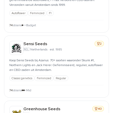
gefeminiseerde autoflowers, F1 Fast Versions en CBD-soorten.
Verzonden vanuit Amsterdam sinds 1999.
Autoflower
Feminized
F1
74
strains
Budget
Sensi Seeds
2
🇳🇱
Netherlands
·
est. 1985
Koop Sensi Seeds bij Azarius: 70+ soorten waaronder Skunk #1,
Northern Lights en Jack Herer. Gefeminiseerd, regulier, autoflower
en CBD-zaden uit Amsterdam.
Classic genetics
Feminized
Regular
74
strains
Mid
Greenhouse Seeds
40