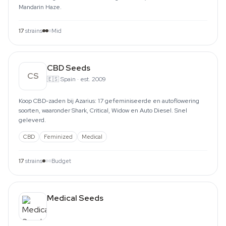
Mandarin Haze.
17
strains
Mid
CBD Seeds
CS
🇪🇸
Spain
·
est. 2009
Koop CBD-zaden bij Azarius: 17 gefeminiseerde en autoflowering
soorten, waaronder Shark, Critical, Widow en Auto Diesel. Snel
geleverd.
CBD
Feminized
Medical
17
strains
Budget
Medical Seeds