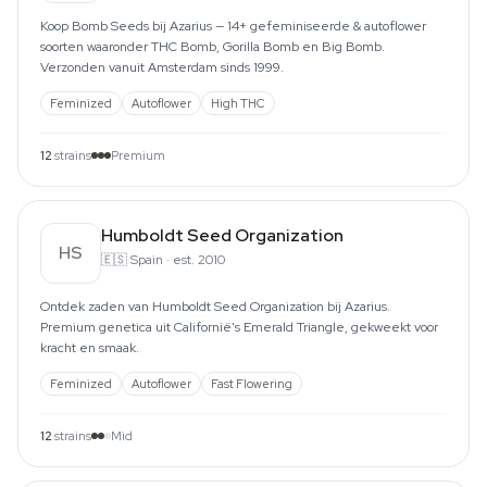
Koop Bomb Seeds bij Azarius — 14+ gefeminiseerde & autoflower
soorten waaronder THC Bomb, Gorilla Bomb en Big Bomb.
Verzonden vanuit Amsterdam sinds 1999.
Feminized
Autoflower
High THC
12
strains
Premium
Humboldt Seed Organization
HS
🇪🇸
Spain
·
est. 2010
Ontdek zaden van Humboldt Seed Organization bij Azarius.
Premium genetica uit Californië's Emerald Triangle, gekweekt voor
kracht en smaak.
Feminized
Autoflower
Fast Flowering
12
strains
Mid