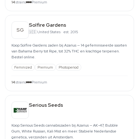
14
strains
Premium
Solfire Gardens
SG
🇺🇸
United States
·
est. 2015
Koop Solfire Gardens zaden bij Azarius — 14 gefeminiseerde soorten
van Bahama Berry tot Ripe, tot 32% THC en krachtige terpenen.
Bestel online.
Feminized
Premium
Photoperiod
14
strains
Premium
Serious Seeds
Koop Serious Seeds cannabiszaden bij Azarius — AK-47, Bubble
Gum, White Russian, Kali Mist en meer. Stabiele Nederlandse
genetica, verzonden uit Amsterdam.