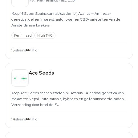
🇳🇱
Netherlands
·
est. 2004
Koop 16 Super Strains cannabiszaden bij Azarius — Amnesia-
genetica, gefeminiseerd, autoflower en CBD-variëteiten van de
Amsterdamse kwekers.
Feminized
High THC
15
strains
Mid
Ace Seeds
Koop Ace Seeds cannabiszaden bij Azarius: 14 landras-genetica van
Malawi tot Nepal. Pure sativa's, hybrides en gefeminiseerde zaden.
Verzending door heel de EU.
14
strains
Mid