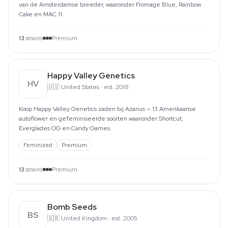
van de Amsterdamse breeder, waaronder Fromage Blue, Rainbow
Cake en MAC 11.
13
strains
Premium
Happy Valley Genetics
HV
🇺🇸
United States
·
est. 2018
Koop Happy Valley Genetics zaden bij Azarius — 13 Amerikaanse
autoflower en gefeminiseerde soorten waaronder Shortcut,
Everglades OG en Candy Games.
Feminized
Premium
13
strains
Premium
Bomb Seeds
BS
🇬🇧
United Kingdom
·
est. 2005