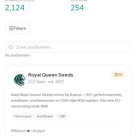
STRAINS IN STOCK
CUP WINS
2,124
254
Filters
86 zaadbanken
Royal Queen Seeds
20
🇪🇸
Spain
·
est. 2007
Koop Royal Queen Seeds online bij Azarius — 80+ gefeminiseerde,
autoflower, snelbloeiende en CBD-rijke RQS-soorten. Discrete EU-
verzending sinds 1999.
Feminized
Autoflower
CBD
170
strains
Budget