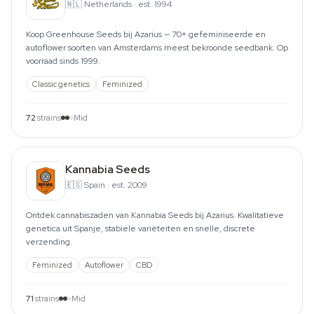
🇳🇱
Netherlands
·
est. 1994
Koop Greenhouse Seeds bij Azarius — 70+ gefeminiseerde en
autoflower soorten van Amsterdams meest bekroonde seedbank. Op
voorraad sinds 1999.
Classic genetics
Feminized
72
strains
Mid
Kannabia Seeds
🇪🇸
Spain
·
est. 2009
Ontdek cannabiszaden van Kannabia Seeds bij Azarius. Kwalitatieve
genetica uit Spanje, stabiele variëteiten en snelle, discrete
verzending.
Feminized
Autoflower
CBD
71
strains
Mid