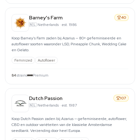
Barney's Farm
40
🇳🇱
Netherlands
·
est. 1986
Koop Barney's Farm zaden bij Azarius — 80+ gefeminiseerde en
autoflower soorten waaronder LSD, Pineapple Chunk, Wedding Cake
en Gelato.
Feminized
Autoflower
84
strains
Premium
Dutch Passion
107
🇳🇱
Netherlands
·
est. 1987
Koop Dutch Passion zaden bij Azarius — gefeminiseerde, autoflower,
CBD en outdoor variëteiten van de klassieke Amsterdamse
seedbank. Verzending door heel Europa.