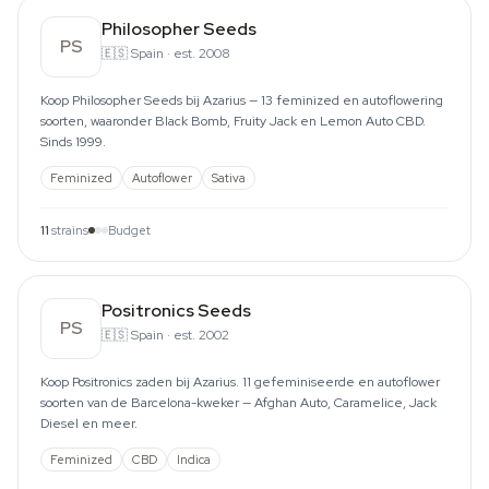
Philosopher Seeds
PS
🇪🇸
Spain
·
est. 2008
Koop Philosopher Seeds bij Azarius — 13 feminized en autoflowering
soorten, waaronder Black Bomb, Fruity Jack en Lemon Auto CBD.
Sinds 1999.
Feminized
Autoflower
Sativa
11
strains
Budget
Positronics Seeds
PS
🇪🇸
Spain
·
est. 2002
Koop Positronics zaden bij Azarius. 11 gefeminiseerde en autoflower
soorten van de Barcelona-kweker — Afghan Auto, Caramelice, Jack
Diesel en meer.
Feminized
CBD
Indica