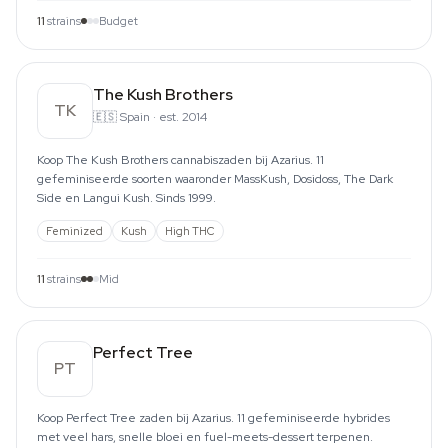
11
strains
Budget
The Kush Brothers
TK
🇪🇸
Spain
·
est. 2014
Koop The Kush Brothers cannabiszaden bij Azarius. 11
gefeminiseerde soorten waaronder MassKush, Dosidoss, The Dark
Side en Langui Kush. Sinds 1999.
Feminized
Kush
High THC
11
strains
Mid
Perfect Tree
PT
Koop Perfect Tree zaden bij Azarius. 11 gefeminiseerde hybrides
met veel hars, snelle bloei en fuel-meets-dessert terpenen.